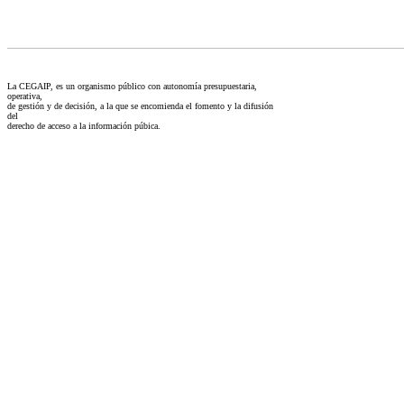
La CEGAIP, es un organismo público con autonomía presupuestaria,
operativa,
de gestión y de decisión, a la que se encomienda el fomento y la difusión
del
derecho de acceso a la información púbica.