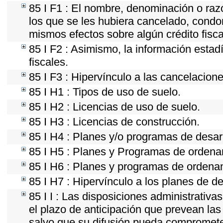
85 I F1 : El nombre, denominación o razón
los que se les hubiera cancelado, condon
mismos efectos sobre algún crédito fisc
85 I F2 : Asimismo, la información estad
fiscales.
85 I F3 : Hipervínculo a las cancelacion
85 I H1 : Tipos de uso de suelo.
85 I H2 : Licencias de uso de suelo.
85 I H3 : Licencias de construcción.
85 I H4 : Planes y/o programas de desar
85 I H5 : Planes y Programas de ordenami
85 I H6 : Planes y programas de ordena
85 I H7 : Hipervínculo a los planes de de
85 I I : Las disposiciones administrativ
el plazo de anticipación que prevean las 
salvo que su difusión pueda comprometer