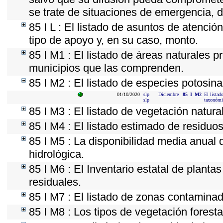
se trate de situaciones de emergencia, 
85 I L : El listado de asuntos de atenci
tipo de apoyo y, en su caso, monto.
85 I M1 : El listado de áreas naturales p
municipios que las comprenden.
85 I M2 : El listado de especies potosin
01/10/2020
slp
Diciembre
85
I
M2
El listad
slp
taxonómi
85 I M3 : El listado de vegetación natura
85 I M4 : El listado estimado de residuos
85 I M5 : La disponibilidad media anual 
hidrológica.
85 I M6 : El Inventario estatal de planta
residuales.
85 I M7 : El listado de zonas contaminad
85 I M8 : Los tipos de vegetación foresta