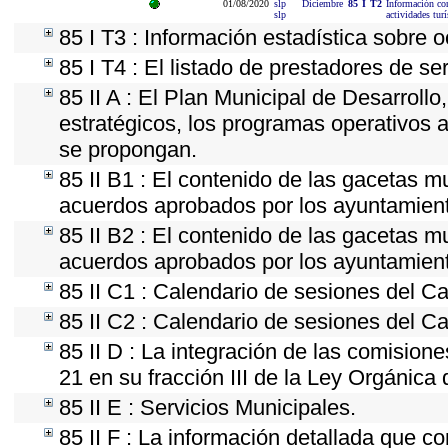
01/08/2020
slp
Diciembre
85
I
T2
Información cor
slp
actividades turí
85 I T3 : Información estadística sobre 
85 I T4 : El listado de prestadores de se
85 II A : El Plan Municipal de Desarroll
estratégicos, los programas operativos 
se propongan.
85 II B1 : El contenido de las gacetas m
acuerdos aprobados por los ayuntamien
85 II B2 : El contenido de las gacetas m
acuerdos aprobados por los ayuntamien
85 II C1 : Calendario de sesiones del Ca
85 II C2 : Calendario de sesiones del Ca
85 II D : La integración de las comision
21 en su fracción III de la Ley Orgánica 
85 II E : Servicios Municipales.
85 II F : La información detallada que co