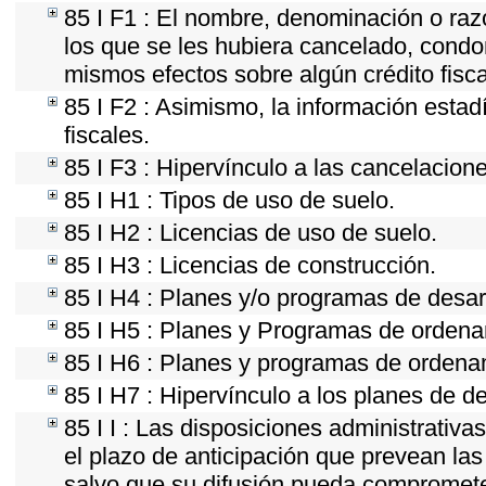
85 I F1 : El nombre, denominación o razó
los que se les hubiera cancelado, condon
mismos efectos sobre algún crédito fisc
85 I F2 : Asimismo, la información estad
fiscales.
85 I F3 : Hipervínculo a las cancelacion
85 I H1 : Tipos de uso de suelo.
85 I H2 : Licencias de uso de suelo.
85 I H3 : Licencias de construcción.
85 I H4 : Planes y/o programas de desar
85 I H5 : Planes y Programas de ordenami
85 I H6 : Planes y programas de ordena
85 I H7 : Hipervínculo a los planes de d
85 I I : Las disposiciones administrativ
el plazo de anticipación que prevean las 
salvo que su difusión pueda comprometer