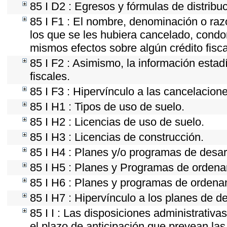
85 I D2 : Egresos y fórmulas de distribu
85 I F1 : El nombre, denominación o razó
los que se les hubiera cancelado, condon
mismos efectos sobre algún crédito fisc
85 I F2 : Asimismo, la información estad
fiscales.
85 I F3 : Hipervínculo a las cancelacion
85 I H1 : Tipos de uso de suelo.
85 I H2 : Licencias de uso de suelo.
85 I H3 : Licencias de construcción.
85 I H4 : Planes y/o programas de desar
85 I H5 : Planes y Programas de ordenami
85 I H6 : Planes y programas de ordena
85 I H7 : Hipervínculo a los planes de d
85 I I : Las disposiciones administrativ
el plazo de anticipación que prevean las 