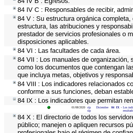
84 IV B : Egresos.
84 IV C : Responsables de recibir, admini
84 V : Su estructura orgánica completa, 
estructura, las atribuciones y responsab
prestador de servicios profesionales o 
disposiciones aplicables.
84 VI : Las facultades de cada área.
84 VII : Los manuales de organización, se
como los documentos que contengan las 
que incluya metas, objetivos y responsab
84 VIII : Los indicadores relacionados c
conforme a sus funciones, deban establ
84 IX : Los indicadores que permitan ren
01/08/2020
slp
Diciembre
84
IX
-
Los indi
slp
resultad
84 X : El directorio de todos los servid
público; manejen o apliquen recursos púb
profesionales bajo el régimen de confian