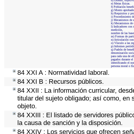
d) Diseño, objetivo
e) Metas físicas.
f) Población benefi
g) Monto aprobado,
h) Requisitos y pr
i) Procedimiento d
j) Mecanismos de e
k) Mecanismos de e
l) Indicadores con
medición,
nombre de las bases
m) Formas de parti
n) Articulación con
o) Vínculo a las r
p) Informes periódi
q) Padrón de benefi
denominación socia
para cada una de el
pagados durante el
identificando el no
persona moral o fís
84 XXI A : Normatividad laboral.
84 XXI B : Recursos públicos.
84 XXII : La información curricular, desd
titular del sujeto obligado; así como, e
objeto.
84 XXIII : El listado de servidores públi
la causa de sanción y la disposición.
84 XXIV : Los servicios que ofrecen seña