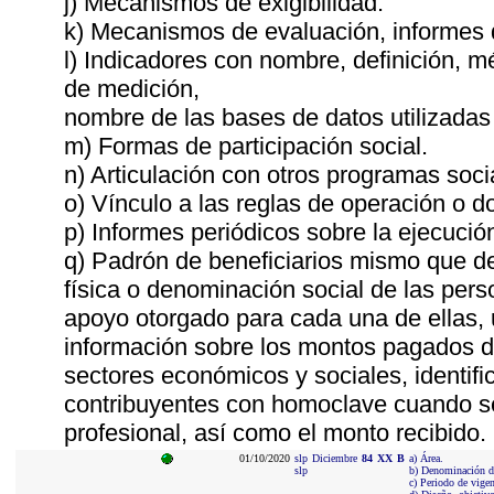
j) Mecanismos de exigibilidad.
k) Mecanismos de evaluación, informes
l) Indicadores con nombre, definición, 
de medición,
nombre de las bases de datos utilizadas 
m) Formas de participación social.
n) Articulación con otros programas soci
o) Vínculo a las reglas de operación o 
p) Informes periódicos sobre la ejecució
q) Padrón de beneficiarios mismo que de
física o denominación social de las pers
apoyo otorgado para cada una de ellas, u
información sobre los montos pagados du
sectores económicos y sociales, identific
contribuyentes con homoclave cuando sea
profesional, así como el monto recibido.
01/10/2020
slp
Diciembre
84
XX
B
a) Área.
slp
b) Denominación d
c) Periodo de vigen