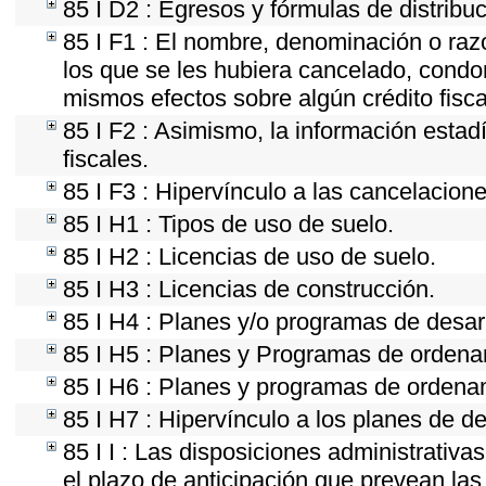
85 I D2 : Egresos y fórmulas de distribuc
85 I F1 : El nombre, denominación o razón
los que se les hubiera cancelado, condon
mismos efectos sobre algún crédito fisca
85 I F2 : Asimismo, la información estad
fiscales.
85 I F3 : Hipervínculo a las cancelacion
85 I H1 : Tipos de uso de suelo.
85 I H2 : Licencias de uso de suelo.
85 I H3 : Licencias de construcción.
85 I H4 : Planes y/o programas de desar
85 I H5 : Planes y Programas de ordenami
85 I H6 : Planes y programas de ordena
85 I H7 : Hipervínculo a los planes de de
85 I I : Las disposiciones administrativ
el plazo de anticipación que prevean las 