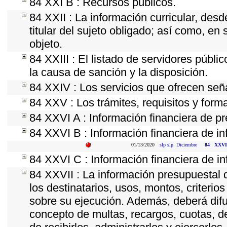
84 XXI B : Recursos públicos.
84 XXII : La información curricular, desd
titular del sujeto obligado; así como, e
objeto.
84 XXIII : El listado de servidores públi
la causa de sanción y la disposición.
84 XXIV : Los servicios que ofrecen seña
84 XXV : Los trámites, requisitos y form
84 XXVI A : Información financiera de p
84 XXVI B : Información financiera de in
01/13/2020
slp slp
Diciembre
84
XXVI
84 XXVI C : Información financiera de in
84 XXVII : La información presupuestal 
los destinatarios, usos, montos, criter
sobre su ejecución. Además, deberá difun
concepto de multas, recargos, cuotas, d