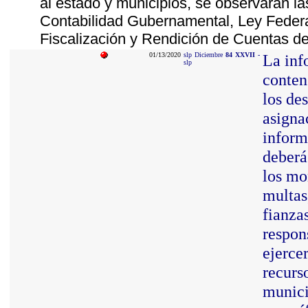
al estado y municipios, se observarán la
Contabilidad Gubernamental, Ley Feder
Fiscalización y Rendición de Cuentas de
01/13/2020
slp
Diciembre
84
XXVII
-
La inf
slp
conten
los des
asigna
inform
deberá
los mo
multas
fianza
respon
ejercer
recurso
munici