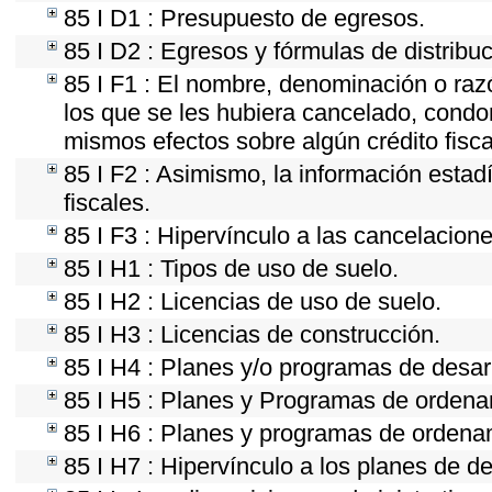
85 I D1 : Presupuesto de egresos.
85 I D2 : Egresos y fórmulas de distribuc
85 I F1 : El nombre, denominación o razón
los que se les hubiera cancelado, condon
mismos efectos sobre algún crédito fisca
85 I F2 : Asimismo, la información estad
fiscales.
85 I F3 : Hipervínculo a las cancelacion
85 I H1 : Tipos de uso de suelo.
85 I H2 : Licencias de uso de suelo.
85 I H3 : Licencias de construcción.
85 I H4 : Planes y/o programas de desar
85 I H5 : Planes y Programas de ordenami
85 I H6 : Planes y programas de ordena
85 I H7 : Hipervínculo a los planes de de