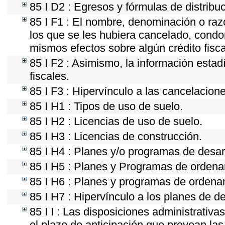
85 I D2 : Egresos y fórmulas de distribu
85 I F1 : El nombre, denominación o razó
los que se les hubiera cancelado, condon
mismos efectos sobre algún crédito fisc
85 I F2 : Asimismo, la información estad
fiscales.
85 I F3 : Hipervínculo a las cancelacion
85 I H1 : Tipos de uso de suelo.
85 I H2 : Licencias de uso de suelo.
85 I H3 : Licencias de construcción.
85 I H4 : Planes y/o programas de desar
85 I H5 : Planes y Programas de ordenami
85 I H6 : Planes y programas de ordena
85 I H7 : Hipervínculo a los planes de d
85 I I : Las disposiciones administrativ
el plazo de anticipación que prevean las 