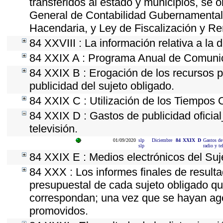
transferidos al estado y municipios, se 
General de Contabilidad Gubernamental
Hacendaria, y Ley de Fiscalización y Re
84 XXVIII : La información relativa a la 
84 XXIX A : Programa Anual de Comunica
84 XXIX B : Erogación de los recursos po
publicidad del sujeto obligado.
84 XXIX C : Utilización de los Tiempos O
84 XXIX D : Gastos de publicidad oficial
televisión.
01/09/2020
slp
Diciembre
84
XXIX
D
Gastos de
slp
radio y te
84 XXIX E : Medios electrónicos del Suj
84 XXX : Los informes finales de resultad
presupuestal de cada sujeto obligado qu
correspondan; una vez que se hayan ago
promovidos.