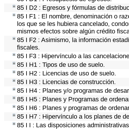
85 I D2 : Egresos y fórmulas de distribu
85 I F1 : El nombre, denominación o razó
los que se les hubiera cancelado, condon
mismos efectos sobre algún crédito fisc
85 I F2 : Asimismo, la información estad
fiscales.
85 I F3 : Hipervínculo a las cancelacion
85 I H1 : Tipos de uso de suelo.
85 I H2 : Licencias de uso de suelo.
85 I H3 : Licencias de construcción.
85 I H4 : Planes y/o programas de desar
85 I H5 : Planes y Programas de ordenami
85 I H6 : Planes y programas de ordena
85 I H7 : Hipervínculo a los planes de d
85 I I : Las disposiciones administrativ