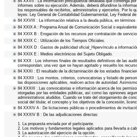
84 XXVII : La información presupuestal detallada que contenga por
informes sobre su ejecución. Además, deberá difundirse la informac
los responsables de recibirlos, administrarlos y ejercerlos. Por lo 
leyes: Ley General de Contabilidad Gubernamental, Ley Federal de
84 XXVIII : La información relativa a la deuda pública, en términos 
84 XXIX A : Programa Anual de Comunicación Social o equivalente
84 XXIX B : Erogación de los recursos por contratación de servicios
84 XXIX C : Utilización de los Tiempos Oficiales.
84 XXIX D : Gastos de publicidad oficial_Hipervínculo a información
84 XXIX E : Medios electrónicos del Sujeto Obligado.
84 XXX : Los informes finales de resultados definitivos de las audi
correspondan; una vez que se hayan agotado y resuelto los recurs
84 XXXI : El resultado de la dictaminación de los estados financier
84 XXXII : Los montos, criterios, convocatorias y listado de person
las disposiciones aplicables, realicen actos de autoridad. Asimism
84 XXXIII : Las convocatorias e información acerca de los permisos
otorgadas por las entidades públicas, así como las opiniones argu
administrativos aludidos. Cuando se trate del otorgamiento de conc
social del titular, el concepto y los objetivos de la concesión, lice
84 XXXIV A : De licitaciones públicas o procedimientos de invitació
84 XXXIV B : De las adjudicaciones directas:
1. La propuesta enviada por el participante.
2. Los motivos y fundamentos legales aplicados para llevarla a cab
3. La autorización del ejercicio de la opción.