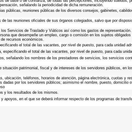
cos de base o de confianza, de todas las percepciones, incluyendo sueldos, pr
pensación, señalando la periodicidad de dicha remuneración.
ias públicas, reuniones públicas de los diversos consejos, gabinetes, cabildo
s de las reuniones oficiales de sus órganos colegiados, salvo que por dispos
los Servicios de Traslado y Viáticos así como los gastos de representación. 
ersona que desempeñe un empleo, cargo o comisión en los sujetos obligados 
o de recursos económicos.
ecificando el total de las vacantes, por nivel de puesto, para cada unidad adm
, especificando el total de las vacantes, por nivel de puesto, para cada unida
os, señalando los nombres de los prestadores de servicios, los servicios cont
 situación patrimonial, fiscal y de intereses de los servidores públicos, en l
as, ubicación, teléfonos, horarios de atención, página electrónica, cuotas y 
s dadas por los servidores públicos; asimismo el nombre, puesto, domicilio ofi
eso
os y los resultados de los mismos.
y apoyos, en el que se deberá informar respecto de los programas de transfere