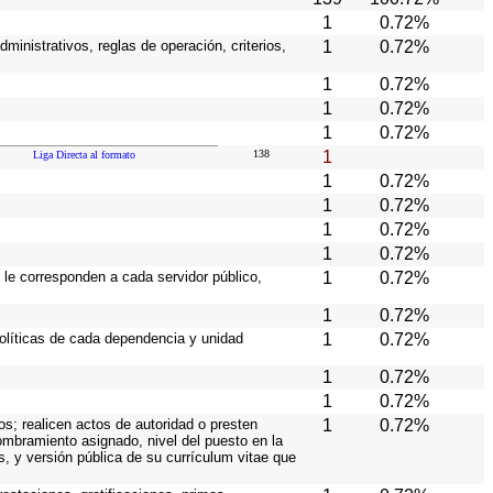
1
0.72%
ministrativos, reglas de operación, criterios,
1
0.72%
1
0.72%
1
0.72%
1
0.72%
138
1
Liga Directa al formato
1
0.72%
1
0.72%
1
0.72%
1
0.72%
 le corresponden a cada servidor público,
1
0.72%
1
0.72%
políticas de cada dependencia y unidad
1
0.72%
1
0.72%
1
0.72%
os; realicen actos de autoridad o presten
1
0.72%
nombramiento asignado, nivel del puesto en la
es, y versión pública de su currículum vitae que