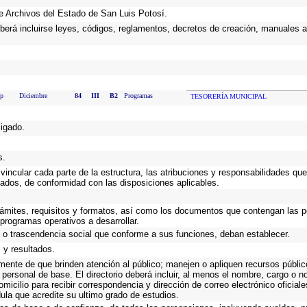
 de Archivos del Estado de San Luis Potosí.
eberá incluirse leyes, códigos, reglamentos, decretos de creación, manuales ad
lp
Diciembre
84
III
B2
Programas
TESORERÍA MUNICIPAL
ligado.
s.
incular cada parte de la estructura, las atribuciones y responsabilidades que
gados, de conformidad con las disposiciones aplicables.
trámites, requisitos y formatos, así como los documentos que contengan las 
programas operativos a desarrollar.
o o trascendencia social que conforme a sus funciones, deban establecer.
 y resultados.
emente de que brinden atención al público; manejen o apliquen recursos públic
 personal de base. El directorio deberá incluir, al menos el nombre, cargo o 
omicilio para recibir correspondencia y dirección de correo electrónico oficial
dula que acredite su ultimo grado de estudios.