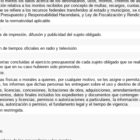
 lo menos los datos acerca de los destinatarios, usos, montos, criterios de
ión relativa a los montos recibidos por concepto de multas, recargos, cuota
que se refiere a los recursos federales transferidos al estado y municipios, se
 Presupuesto y Responsabilidad Hacendaria, y Ley de Fiscalización y Rendic
de la normatividad aplicable.
.
 de impresión, difusión y publicidad del sujeto obligado.
 de tiempos oficiales en radio y televisión.
torías concluidas al ejercicio presupuestal de cada sujeto obligado que se rea
os que en su caso hubieren sido promovidos.
os.
as físicas o morales a quienes, por cualquier motivo, se les asigne o permita
o, los informes que dichas personas les entreguen sobre el uso y destino de 
, licencias, concesiones, licitaciones de obra, adquisiciones, arrendamientos
mentos, datos finales incluidos los expedientes y documentos que contengan 
esiones y licencias, permisos o autorizaciones a particulares, la información
ncia, autorización o permiso, el fundamento legal y el tiempo de vigencia.
n restringida.
o.