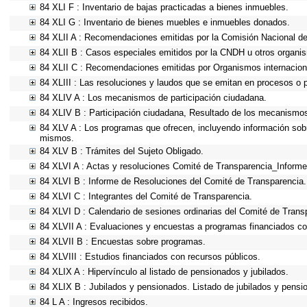
84 XLI F : Inventario de bajas practicadas a bienes inmuebles.
84 XLI G : Inventario de bienes muebles e inmuebles donados.
84 XLII A : Recomendaciones emitidas por la Comisión Nacional 
84 XLII B : Casos especiales emitidos por la CNDH u otros organi
84 XLII C : Recomendaciones emitidas por Organismos internacion
84 XLIII : Las resoluciones y laudos que se emitan en procesos o 
84 XLIV A : Los mecanismos de participación ciudadana.
84 XLIV B : Participación ciudadana, Resultado de los mecanismos 
84 XLV A : Los programas que ofrecen, incluyendo información sobre
mismos.
84 XLV B : Trámites del Sujeto Obligado.
84 XLVI A : Actas y resoluciones Comité de Transparencia_Informe
84 XLVI B : Informe de Resoluciones del Comité de Transparencia.
84 XLVI C : Integrantes del Comité de Transparencia.
84 XLVI D : Calendario de sesiones ordinarias del Comité de Trans
84 XLVII A : Evaluaciones y encuestas a programas financiados co
84 XLVII B : Encuestas sobre programas.
84 XLVIII : Estudios financiados con recursos públicos.
84 XLIX A : Hipervínculo al listado de pensionados y jubilados.
84 XLIX B : Jubilados y pensionados. Listado de jubilados y pensi
84 L A : Ingresos recibidos.