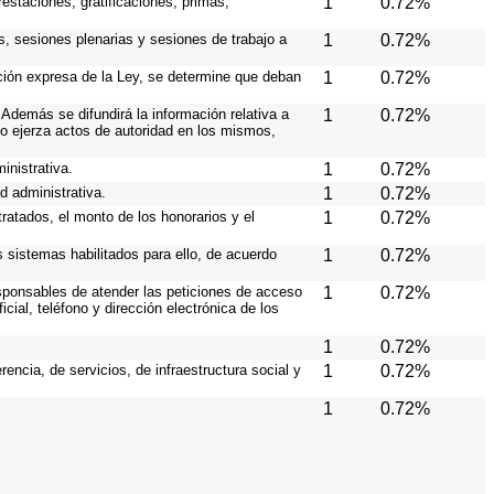
estaciones, gratificaciones, primas,
1
0.72%
s, sesiones plenarias y sesiones de trabajo a
1
0.72%
ición expresa de la Ley, se determine que deban
1
0.72%
Además se difundirá la información relativa a
1
0.72%
o ejerza actos de autoridad en los mismos,
inistrativa.
1
0.72%
d administrativa.
1
0.72%
ratados, el monto de los honorarios y el
1
0.72%
os sistemas habilitados para ello, de acuerdo
1
0.72%
responsables de atender las peticiones de acceso
1
0.72%
cial, teléfono y dirección electrónica de los
1
0.72%
ncia, de servicios, de infraestructura social y
1
0.72%
1
0.72%