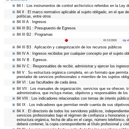
84 I : Los instrumentos de control archivístico referidos en la Ley
84 II : El marco normativo aplicable al sujeto obligado, en el que d
políticas, entre otros
84 III A : Ingresos
84 III B1 : Presupuesto de Egresos
84 III B2 : Programas
01/13/2020
slp s
84 III B3 : Aplicación y categorización de los recursos públicos
84 IV A : Ingresos recibidos por cualquier concepto por el sujeto ob
84 IV B : Egresos.
84 IV C : Responsables de recibir, administrar y ejercer los ingreso
84 V : Su estructura orgánica completa, en un formato que permita v
prestador de servicios profesionales o miembro de los sujetos obli
84 VI : Las facultades de cada área.
84 VII : Los manuales de organización, servicios que se ofrecen, 
administrativa, que incluya metas, objetivos y responsables de los 
84 VIII : Los indicadores relacionados con temas de interés públic
84 IX : Los indicadores que permitan rendir cuenta de sus objetivos
84 X : El directorio de todos los servidores públicos, independient
servicios profesionales bajo el régimen de confianza u honorarios y
estructura orgánica, fecha de alta en el cargo, número telefónico, d
deberá contener, la copia correspondiente al título profesional y cé