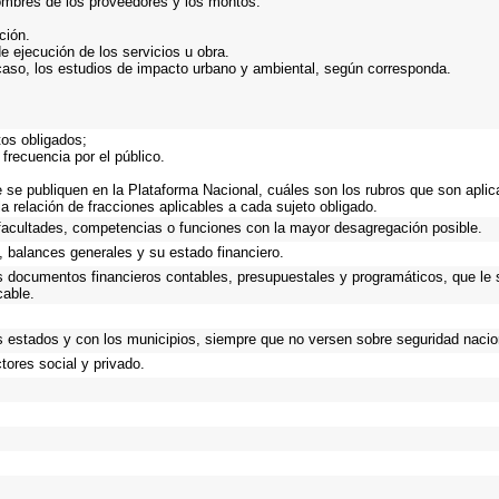
ombres de los proveedores y los montos.
ción.
e ejecución de los servicios u obra.
caso, los estudios de impacto urbano y ambiental, según corresponda.
tos obligados;
frecuencia por el público.
 se publiquen en la Plataforma Nacional, cuáles son los rubros que son aplica
a relación de fracciones aplicables a cada sujeto obligado.
facultades, competencias o funciones con la mayor desagregación posible.
 balances generales y su estado financiero.
os documentos financieros contables, presupuestales y programáticos, que le 
cable.
s estados y con los municipios, siempre que no versen sobre seguridad nacion
ores social y privado.