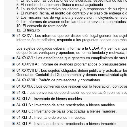
4. En su caso, las cotizaciones consideradas, especificando los n
5. El nombre de la persona física o moral adjudicada.
6. La unidad administrativa solicitante y la responsable de su ejecu
7. El número, fecha, el monto del contrato y el plazo de entrega o d
8. Los mecanismos de vigilancia y supervisión, incluyendo, en su 
9. Los informes de avance sobre las obras o servicios contratados.
10. El convenio de terminación.
11. El finiquito
84 XXXV : Los informes que por disposición legal generen los suje
información estadística, responda a las preguntas hechas con más 
Los sujetos obligados deberán informar a la CEGAIP y verificar que
de que éstos verifiquen y aprueben, de forma fundada y motivada, l
84 XXXVI : Las estadísticas que generen en cumplimiento de sus 
84 XXXVII A : Informe de avances programáticos o presupuestales,
84 XXXVII B : Los sujetos obligados deben publicar y actualizar l
General de Contabilidad Gubernamental y demás normatividad apli
84 XXXVIII : Padrón de proveedores y contratistas.
84 XXXIX : Los convenios que realicen con la federación, con otro
84 XL : Los convenios de coordinación de concertación con los sect
84 XLI A : Inventario de bienes muebles.
84 XLI B : Inventario de altas practicadas a bienes muebles.
84 XLI C : Inventario de bajas practicadas a bienes muebles.
84 XLI D : Inventario de bienes inmuebles.
84 XLI E : Inventario de altas practicadas a bienes inmuebles.