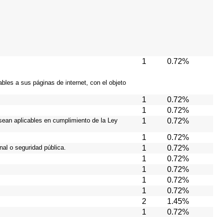
1
0.72%
bles a sus páginas de internet, con el objeto
1
0.72%
1
0.72%
sean aplicables en cumplimiento de la Ley
1
0.72%
1
0.72%
al o seguridad pública.
1
0.72%
1
0.72%
1
0.72%
1
0.72%
1
0.72%
2
1.45%
1
0.72%