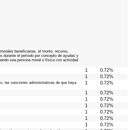
orales beneficiarias, el monto, recurso,
os durante el período por concepto de ayudas y
uando sea persona moral o física con actividad
1
0.72%
1
0.72%
aso, las sanciones administrativas de que haya
1
0.72%
1
0.72%
1
0.72%
1
0.72%
1
0.72%
1
0.72%
1
0.72%