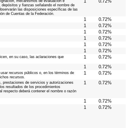
 asignación, mecanismos de evaluación e
1
0.72%
s, depósitos y fianzas señalando el nombre de
 observarán las disposiciones específicas de las
ión de Cuentas de la Federación.
1
0.72%
1
0.72%
1
0.72%
1
0.72%
1
0.72%
1
0.72%
licen, en su caso, las aclaraciones que
1
0.72%
1
0.72%
 usar recursos públicos o, en los términos de
1
0.72%
dichos recursos.
, prestaciones de servicios y autorizaciones
1
0.72%
los resultados de los procedimientos
 al respecto deberá contener el nombre o razón
1
0.72%
1
0.72%