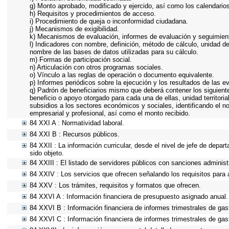
g) Monto aprobado, modificado y ejercido, así como los calendario
h) Requisitos y procedimientos de acceso.
i) Procedimiento de queja o inconformidad ciudadana.
j) Mecanismos de exigibilidad.
k) Mecanismos de evaluación, informes de evaluación y seguimie
l) Indicadores con nombre, definición, método de cálculo, unidad d
nombre de las bases de datos utilizadas para su cálculo.
m) Formas de participación social.
n) Articulación con otros programas sociales.
o) Vínculo a las reglas de operación o documento equivalente.
p) Informes periódicos sobre la ejecución y los resultados de las e
q) Padrón de beneficiarios mismo que deberá contener los siguiente
beneficio o apoyo otorgado para cada una de ellas, unidad territor
subsidios a los sectores económicos y sociales, identificando el n
empresarial y profesional, así como el monto recibido.
84 XXI A : Normatividad laboral.
84 XXI B : Recursos públicos.
84 XXII : La información curricular, desde el nivel de jefe de depar
sido objeto.
84 XXIII : El listado de servidores públicos con sanciones administr
84 XXIV : Los servicios que ofrecen señalando los requisitos para 
84 XXV : Los trámites, requisitos y formatos que ofrecen.
84 XXVI A : Información financiera de presupuesto asignado anual.
84 XXVI B : Información financiera de informes trimestrales de gas
84 XXVI C : Información financiera de informes trimestrales de gas