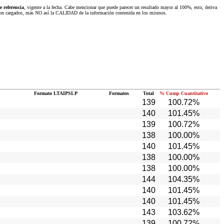
 referencia
, vigente a la fecha. Cabe mencionar que puede parecer un resultado mayor al 100%, esto, deriva
 fueron cargados, más NO así la CALIDAD de la información contenida en los mismos.
Formato LTAIPSLP
Formatos
Total
% Cump Cuantitativo
139
100.72%
140
101.45%
139
100.72%
138
100.00%
140
101.45%
138
100.00%
138
100.00%
144
104.35%
140
101.45%
140
101.45%
143
103.62%
139
100.72%