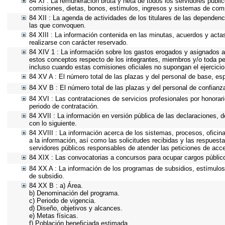
84 XI : La remuneración bruta y neta de todos los servidores públi
comisiones, dietas, bonos, estímulos, ingresos y sistemas de com
84 XII : La agenda de actividades de los titulares de las dependenc
las que convoquen.
84 XIII : La información contenida en las minutas, acuerdos y acta
realizarse con carácter reservado.
84 XIV 1 : La información sobre los gastos erogados y asignados a 
estos conceptos respecto de los integrantes, miembros y/o toda p
incluso cuando estas comisiones oficiales no supongan el ejercici
84 XV A : El número total de las plazas y del personal de base, esp
84 XV B : El número total de las plazas y del personal de confianza
84 XVI : Las contrataciones de servicios profesionales por honorari
periodo de contratación.
84 XVII : La información en versión pública de las declaraciones, de
con lo siguiente.
84 XVIII : La información acerca de los sistemas, procesos, oficin
a la información, así como las solicitudes recibidas y las respuesta
servidores públicos responsables de atender las peticiones de acc
84 XIX : Las convocatorias a concursos para ocupar cargos públic
84 XX A : La información de los programas de subsidios, estímulos 
de subsidio.
84 XX B : a) Área.
b) Denominación del programa.
c) Periodo de vigencia.
d) Diseño, objetivos y alcances.
e) Metas físicas.
f) Población beneficiada estimada.