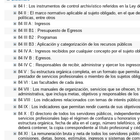
84 I : Los instrumentos de control archivístico referidos en la Ley
84 II : El marco normativo aplicable al sujeto obligado, en el que d
políticas, entre otros
84 III A : Ingresos
84 III B1 : Presupuesto de Egresos
84 III B2 : Programas
84 III B3 : Aplicación y categorización de los recursos públicos
84 IV A : Ingresos recibidos por cualquier concepto por el sujeto ob
84 IV B : Egresos.
84 IV C : Responsables de recibir, administrar y ejercer los ingreso
84 V : Su estructura orgánica completa, en un formato que permita v
prestador de servicios profesionales o miembro de los sujetos obli
84 VI : Las facultades de cada área.
84 VII : Los manuales de organización, servicios que se ofrecen, 
administrativa, que incluya metas, objetivos y responsables de los 
84 VIII : Los indicadores relacionados con temas de interés públic
84 IX : Los indicadores que permitan rendir cuenta de sus objetivos
84 X : El directorio de todos los servidores públicos, independient
servicios profesionales bajo el régimen de confianza u honorarios y
estructura orgánica, fecha de alta en el cargo, número telefónico, d
deberá contener, la copia correspondiente al título profesional y cé
84 XI : La remuneración bruta y neta de todos los servidores públi
comisiones, dietas, bonos, estímulos, ingresos y sistemas de com