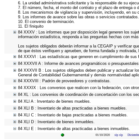
6. La unidad administrativa solicitante y la responsable de su ejecu
7. El número, fecha, el monto del contrato y el plazo de entrega o d
8. Los mecanismos de vigilancia y supervisión, incluyendo, en su 
9. Los informes de avance sobre las obras o servicios contratados.
10. El convenio de terminación.
11. El finiquito
84 XXXV : Los informes que por disposición legal generen los suje
información estadística, responda a las preguntas hechas con más 
Los sujetos obligados deberán informar a la CEGAIP y verificar que
de que éstos verifiquen y aprueben, de forma fundada y motivada, l
84 XXXVI : Las estadísticas que generen en cumplimiento de sus 
84 XXXVII A : Informe de avances programáticos o presupuestales,
84 XXXVII B : Los sujetos obligados deben publicar y actualizar l
General de Contabilidad Gubernamental y demás normatividad apli
84 XXXVIII : Padrón de proveedores y contratistas.
84 XXXIX : Los convenios que realicen con la federación, con otro
84 XL : Los convenios de coordinación de concertación con los sect
84 XLI A : Inventario de bienes muebles.
84 XLI B : Inventario de altas practicadas a bienes muebles.
84 XLI C : Inventario de bajas practicadas a bienes muebles.
84 XLI D : Inventario de bienes inmuebles.
84 XLI E : Inventario de altas practicadas a bienes inmuebles.
01/10/2020
slp slp
Diciembr