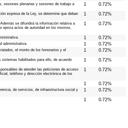
s, sesiones plenarias y sesiones de trabajo a
1
0.72%
ición expresa de la Ley, se determine que deban
1
0.72%
Además se difundirá la información relativa a
1
0.72%
o ejerza actos de autoridad en los mismos,
inistrativa.
1
0.72%
d administrativa.
1
0.72%
ratados, el monto de los honorarios y el
1
0.72%
os sistemas habilitados para ello, de acuerdo
1
0.72%
responsables de atender las peticiones de acceso
1
0.72%
cial, teléfono y dirección electrónica de los
1
0.72%
ncia, de servicios, de infraestructura social y
1
0.72%
1
0.72%