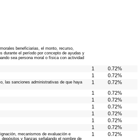
orales beneficiarias, el monto, recurso,
os durante el período por concepto de ayudas y
uando sea persona moral o física con actividad
1
0.72%
1
0.72%
aso, las sanciones administrativas de que haya
1
0.72%
1
0.72%
1
0.72%
1
0.72%
1
0.72%
1
0.72%
1
0.72%
 asignación, mecanismos de evaluación e
1
0.72%
s, depósitos y fianzas señalando el nombre de