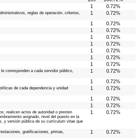
1
0.72%
ministrativos, reglas de operación, criterios,
1
0.72%
1
0.72%
1
0.72%
1
0.72%
1
0.72%
1
0.72%
1
0.72%
1
0.72%
 le corresponden a cada servidor público,
1
0.72%
1
0.72%
políticas de cada dependencia y unidad
1
0.72%
1
0.72%
1
0.72%
os; realicen actos de autoridad o presten
1
0.72%
nombramiento asignado, nivel del puesto en la
es, y versión pública de su currículum vitae que
estaciones, gratificaciones, primas,
1
0.72%