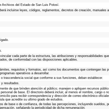
 de Archivos del Estado de San Luis Potosí.
eberá incluirse leyes, códigos, reglamentos, decretos de creación, manuales ad
ligado.
s.
incular cada parte de la estructura, las atribuciones y responsabilidades que
gados, de conformidad con las disposiciones aplicables.
trámites, requisitos y formatos, así como los documentos que contengan las 
programas operativos a desarrollar.
o o trascendencia social que conforme a sus funciones, deban establecer.
 y resultados.
emente de que brinden atención al público; manejen o apliquen recursos públic
 personal de base. El directorio deberá incluir, al menos el nombre, cargo o 
omicilio para recibir correspondencia y dirección de correo electrónico oficial
dula que acredite su ultimo grado de estudios.
cos de base o de confianza, de todas las percepciones, incluyendo sueldos, pr
pensación, señalando la periodicidad de dicha remuneración.