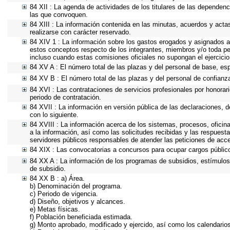
84 XII : La agenda de actividades de los titulares de las dependenc
las que convoquen.
84 XIII : La información contenida en las minutas, acuerdos y acta
realizarse con carácter reservado.
84 XIV 1 : La información sobre los gastos erogados y asignados a 
estos conceptos respecto de los integrantes, miembros y/o toda p
incluso cuando estas comisiones oficiales no supongan el ejercici
84 XV A : El número total de las plazas y del personal de base, esp
84 XV B : El número total de las plazas y del personal de confianza
84 XVI : Las contrataciones de servicios profesionales por honorari
periodo de contratación.
84 XVII : La información en versión pública de las declaraciones, de
con lo siguiente.
84 XVIII : La información acerca de los sistemas, procesos, oficin
a la información, así como las solicitudes recibidas y las respuesta
servidores públicos responsables de atender las peticiones de acc
84 XIX : Las convocatorias a concursos para ocupar cargos públic
84 XX A : La información de los programas de subsidios, estímulos 
de subsidio.
84 XX B : a) Área.
b) Denominación del programa.
c) Periodo de vigencia.
d) Diseño, objetivos y alcances.
e) Metas físicas.
f) Población beneficiada estimada.
g) Monto aprobado, modificado y ejercido, así como los calendario