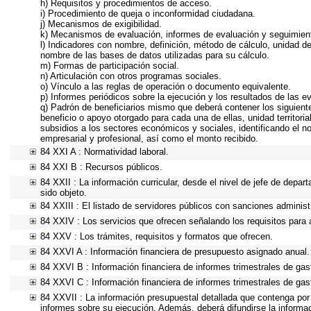
h) Requisitos y procedimientos de acceso.
i) Procedimiento de queja o inconformidad ciudadana.
j) Mecanismos de exigibilidad.
k) Mecanismos de evaluación, informes de evaluación y seguimie
l) Indicadores con nombre, definición, método de cálculo, unidad d
nombre de las bases de datos utilizadas para su cálculo.
m) Formas de participación social.
n) Articulación con otros programas sociales.
o) Vínculo a las reglas de operación o documento equivalente.
p) Informes periódicos sobre la ejecución y los resultados de las e
q) Padrón de beneficiarios mismo que deberá contener los siguiente
beneficio o apoyo otorgado para cada una de ellas, unidad territor
subsidios a los sectores económicos y sociales, identificando el n
empresarial y profesional, así como el monto recibido.
84 XXI A : Normatividad laboral.
84 XXI B : Recursos públicos.
84 XXII : La información curricular, desde el nivel de jefe de depar
sido objeto.
84 XXIII : El listado de servidores públicos con sanciones administr
84 XXIV : Los servicios que ofrecen señalando los requisitos para 
84 XXV : Los trámites, requisitos y formatos que ofrecen.
84 XXVI A : Información financiera de presupuesto asignado anual.
84 XXVI B : Información financiera de informes trimestrales de gas
84 XXVI C : Información financiera de informes trimestrales de gas
84 XXVII : La información presupuestal detallada que contenga por
informes sobre su ejecución. Además, deberá difundirse la informac