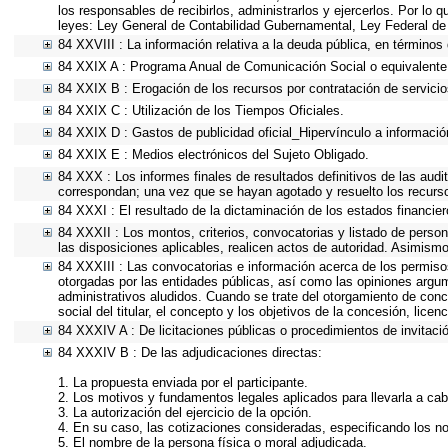
los responsables de recibirlos, administrarlos y ejercerlos. Por lo 
leyes: Ley General de Contabilidad Gubernamental, Ley Federal de
84 XXVIII : La información relativa a la deuda pública, en términos 
84 XXIX A : Programa Anual de Comunicación Social o equivalente
84 XXIX B : Erogación de los recursos por contratación de servicios
84 XXIX C : Utilización de los Tiempos Oficiales.
84 XXIX D : Gastos de publicidad oficial_Hipervínculo a información
84 XXIX E : Medios electrónicos del Sujeto Obligado.
84 XXX : Los informes finales de resultados definitivos de las audi
correspondan; una vez que se hayan agotado y resuelto los recurs
84 XXXI : El resultado de la dictaminación de los estados financier
84 XXXII : Los montos, criterios, convocatorias y listado de person
las disposiciones aplicables, realicen actos de autoridad. Asimism
84 XXXIII : Las convocatorias e información acerca de los permisos
otorgadas por las entidades públicas, así como las opiniones argu
administrativos aludidos. Cuando se trate del otorgamiento de conc
social del titular, el concepto y los objetivos de la concesión, lice
84 XXXIV A : De licitaciones públicas o procedimientos de invitació
84 XXXIV B : De las adjudicaciones directas:
1. La propuesta enviada por el participante.
2. Los motivos y fundamentos legales aplicados para llevarla a cab
3. La autorización del ejercicio de la opción.
4. En su caso, las cotizaciones consideradas, especificando los n
5. El nombre de la persona física o moral adjudicada.