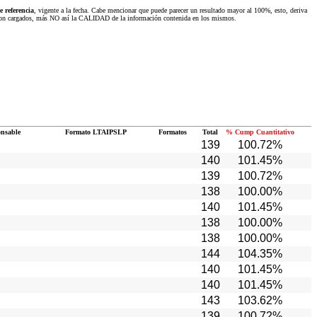
 referencia
, vigente a la fecha. Cabe mencionar que puede parecer un resultado mayor al 100%, esto, deriva
 fueron cargados, más NO así la CALIDAD de la información contenida en los mismos.
onsable
Formato LTAIPSLP
Formatos
Total
% Cump Cuantitativo
139
100.72%
140
101.45%
139
100.72%
138
100.00%
140
101.45%
138
100.00%
138
100.00%
144
104.35%
140
101.45%
140
101.45%
143
103.62%
139
100.72%