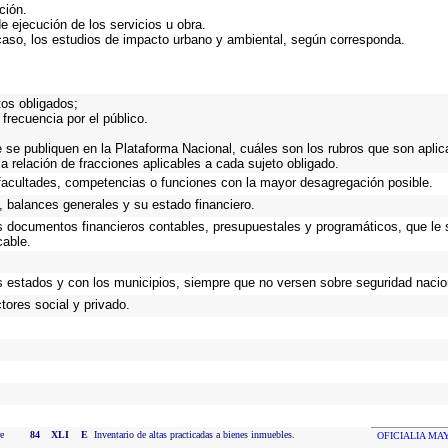
ción.
e ejecución de los servicios u obra.
caso, los estudios de impacto urbano y ambiental, según corresponda.
tos obligados;
frecuencia por el público.
 se publiquen en la Plataforma Nacional, cuáles son los rubros que son aplica
a relación de fracciones aplicables a cada sujeto obligado.
facultades, competencias o funciones con la mayor desagregación posible.
 balances generales y su estado financiero.
os documentos financieros contables, presupuestales y programáticos, que le 
cable.
s estados y con los municipios, siempre que no versen sobre seguridad nacion
ores social y privado.
e
84
XLI
E
Inventario de altas practicadas a bienes inmuebles.
OFICIALIA MA