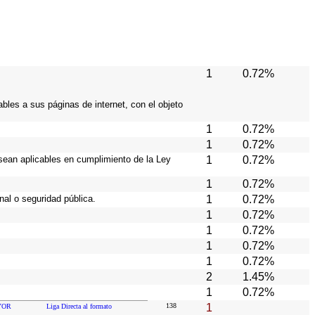
1
0.72%
bles a sus páginas de internet, con el objeto
1
0.72%
1
0.72%
sean aplicables en cumplimiento de la Ley
1
0.72%
1
0.72%
al o seguridad pública.
1
0.72%
1
0.72%
1
0.72%
1
0.72%
1
0.72%
2
1.45%
1
0.72%
138
1
YOR
Liga Directa al formato