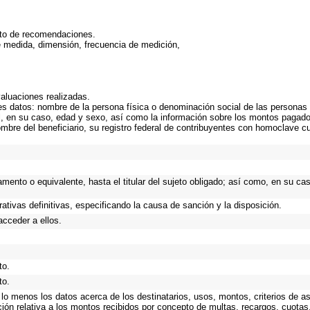
nto de recomendaciones.
e medida, dimensión, frecuencia de medición,
valuaciones realizadas.
s datos: nombre de la persona física o denominación social de las personas m
ial, en su caso, edad y sexo, así como la información sobre los montos pagad
ombre del beneficiario, su registro federal de contribuyentes con homoclave c
tamento o equivalente, hasta el titular del sujeto obligado; así como, en su c
ativas definitivas, especificando la causa de sanción y la disposición.
acceder a ellos.
to.
to.
 lo menos los datos acerca de los destinatarios, usos, montos, criterios de
ión relativa a los montos recibidos por concepto de multas, recargos, cuota