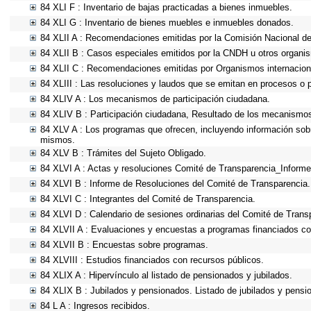
84 XLI F : Inventario de bajas practicadas a bienes inmuebles.
84 XLI G : Inventario de bienes muebles e inmuebles donados.
84 XLII A : Recomendaciones emitidas por la Comisión Nacional 
84 XLII B : Casos especiales emitidos por la CNDH u otros organi
84 XLII C : Recomendaciones emitidas por Organismos internacion
84 XLIII : Las resoluciones y laudos que se emitan en procesos o 
84 XLIV A : Los mecanismos de participación ciudadana.
84 XLIV B : Participación ciudadana, Resultado de los mecanismos 
84 XLV A : Los programas que ofrecen, incluyendo información sobre
mismos.
84 XLV B : Trámites del Sujeto Obligado.
84 XLVI A : Actas y resoluciones Comité de Transparencia_Informe
84 XLVI B : Informe de Resoluciones del Comité de Transparencia.
84 XLVI C : Integrantes del Comité de Transparencia.
84 XLVI D : Calendario de sesiones ordinarias del Comité de Trans
84 XLVII A : Evaluaciones y encuestas a programas financiados co
84 XLVII B : Encuestas sobre programas.
84 XLVIII : Estudios financiados con recursos públicos.
84 XLIX A : Hipervínculo al listado de pensionados y jubilados.
84 XLIX B : Jubilados y pensionados. Listado de jubilados y pensi
84 L A : Ingresos recibidos.