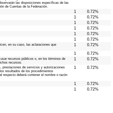
 observarán las disposiciones específicas de las
ión de Cuentas de la Federación.
1
0.72%
1
0.72%
1
0.72%
1
0.72%
1
0.72%
1
0.72%
licen, en su caso, las aclaraciones que
1
0.72%
1
0.72%
 usar recursos públicos o, en los términos de
1
0.72%
dichos recursos.
, prestaciones de servicios y autorizaciones
1
0.72%
los resultados de los procedimientos
 al respecto deberá contener el nombre o razón
1
0.72%
1
0.72%