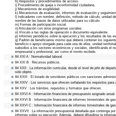
h) Requisitos y procedimientos de acceso.
i) Procedimiento de queja o inconformidad ciudadana.
j) Mecanismos de exigibilidad.
k) Mecanismos de evaluación, informes de evaluación y seguimie
l) Indicadores con nombre, definición, método de cálculo, unidad d
nombre de las bases de datos utilizadas para su cálculo.
m) Formas de participación social.
n) Articulación con otros programas sociales.
o) Vínculo a las reglas de operación o documento equivalente.
p) Informes periódicos sobre la ejecución y los resultados de las e
q) Padrón de beneficiarios mismo que deberá contener los siguiente
beneficio o apoyo otorgado para cada una de ellas, unidad territor
subsidios a los sectores económicos y sociales, identificando el n
empresarial y profesional, así como el monto recibido.
84 XXI A : Normatividad laboral.
84 XXI B : Recursos públicos.
84 XXII : La información curricular, desde el nivel de jefe de depar
sido objeto.
84 XXIII : El listado de servidores públicos con sanciones administr
84 XXIV : Los servicios que ofrecen señalando los requisitos para 
84 XXV : Los trámites, requisitos y formatos que ofrecen.
84 XXVI A : Información financiera de presupuesto asignado anual.
84 XXVI B : Información financiera de informes trimestrales de gas
84 XXVI C : Información financiera de informes trimestrales de gas
84 XXVII : La información presupuestal detallada que contenga por
informes sobre su ejecución. Además, deberá difundirse la informac