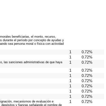
orales beneficiarias, el monto, recurso,
os durante el período por concepto de ayudas y
uando sea persona moral o física con actividad
1
0.72%
1
0.72%
aso, las sanciones administrativas de que haya
1
0.72%
1
0.72%
1
0.72%
1
0.72%
1
0.72%
1
0.72%
1
0.72%
 asignación, mecanismos de evaluación e
1
0.72%
s, depósitos y fianzas señalando el nombre de