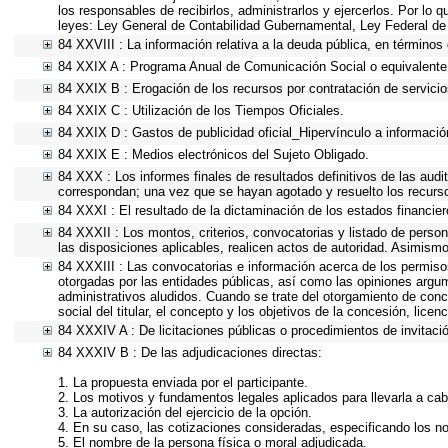
los responsables de recibirlos, administrarlos y ejercerlos. Por lo 
leyes: Ley General de Contabilidad Gubernamental, Ley Federal de
84 XXVIII : La información relativa a la deuda pública, en términos 
84 XXIX A : Programa Anual de Comunicación Social o equivalente
84 XXIX B : Erogación de los recursos por contratación de servicios
84 XXIX C : Utilización de los Tiempos Oficiales.
84 XXIX D : Gastos de publicidad oficial_Hipervínculo a información
84 XXIX E : Medios electrónicos del Sujeto Obligado.
84 XXX : Los informes finales de resultados definitivos de las audi
correspondan; una vez que se hayan agotado y resuelto los recurs
84 XXXI : El resultado de la dictaminación de los estados financier
84 XXXII : Los montos, criterios, convocatorias y listado de person
las disposiciones aplicables, realicen actos de autoridad. Asimism
84 XXXIII : Las convocatorias e información acerca de los permisos
otorgadas por las entidades públicas, así como las opiniones argu
administrativos aludidos. Cuando se trate del otorgamiento de conc
social del titular, el concepto y los objetivos de la concesión, lice
84 XXXIV A : De licitaciones públicas o procedimientos de invitació
84 XXXIV B : De las adjudicaciones directas:
1. La propuesta enviada por el participante.
2. Los motivos y fundamentos legales aplicados para llevarla a cab
3. La autorización del ejercicio de la opción.
4. En su caso, las cotizaciones consideradas, especificando los n
5. El nombre de la persona física o moral adjudicada.