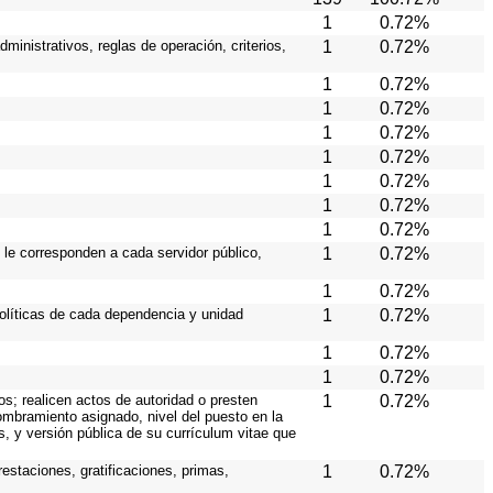
1
0.72%
ministrativos, reglas de operación, criterios,
1
0.72%
1
0.72%
1
0.72%
1
0.72%
1
0.72%
1
0.72%
1
0.72%
1
0.72%
 le corresponden a cada servidor público,
1
0.72%
1
0.72%
políticas de cada dependencia y unidad
1
0.72%
1
0.72%
1
0.72%
os; realicen actos de autoridad o presten
1
0.72%
nombramiento asignado, nivel del puesto en la
es, y versión pública de su currículum vitae que
estaciones, gratificaciones, primas,
1
0.72%