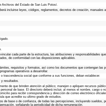
 de Archivos del Estado de San Luis Potosí.
eberá incluirse leyes, códigos, reglamentos, decretos de creación, manuales ad
ligado.
s.
incular cada parte de la estructura, las atribuciones y responsabilidades que
gados, de conformidad con las disposiciones aplicables.
trámites, requisitos y formatos, así como los documentos que contengan las 
programas operativos a desarrollar.
o o trascendencia social que conforme a sus funciones, deban establecer.
 y resultados.
emente de que brinden atención al público; manejen o apliquen recursos públic
 personal de base. El directorio deberá incluir, al menos el nombre, cargo o 
omicilio para recibir correspondencia y dirección de correo electrónico oficial
dula que acredite su ultimo grado de estudios.
cos de base o de confianza, de todas las percepciones, incluyendo sueldos, pr
pensación, señalando la periodicidad de dicha remuneración.