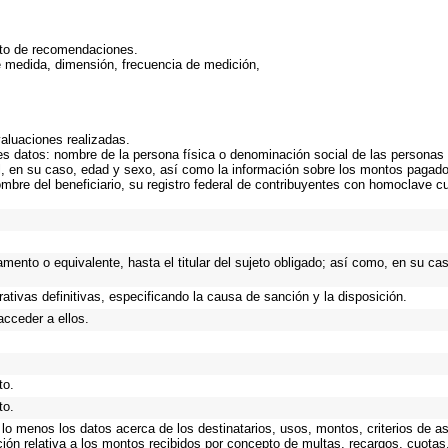
nto de recomendaciones.
e medida, dimensión, frecuencia de medición,
valuaciones realizadas.
s datos: nombre de la persona física o denominación social de las personas m
ial, en su caso, edad y sexo, así como la información sobre los montos pagad
ombre del beneficiario, su registro federal de contribuyentes con homoclave c
tamento o equivalente, hasta el titular del sujeto obligado; así como, en su c
ativas definitivas, especificando la causa de sanción y la disposición.
acceder a ellos.
to.
to.
 lo menos los datos acerca de los destinatarios, usos, montos, criterios de
ión relativa a los montos recibidos por concepto de multas, recargos, cuota