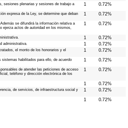
s, sesiones plenarias y sesiones de trabajo a
1
0.72%
ición expresa de la Ley, se determine que deban
1
0.72%
Además se difundirá la información relativa a
1
0.72%
o ejerza actos de autoridad en los mismos,
inistrativa.
1
0.72%
d administrativa.
1
0.72%
ratados, el monto de los honorarios y el
1
0.72%
os sistemas habilitados para ello, de acuerdo
1
0.72%
responsables de atender las peticiones de acceso
1
0.72%
cial, teléfono y dirección electrónica de los
1
0.72%
ncia, de servicios, de infraestructura social y
1
0.72%
1
0.72%