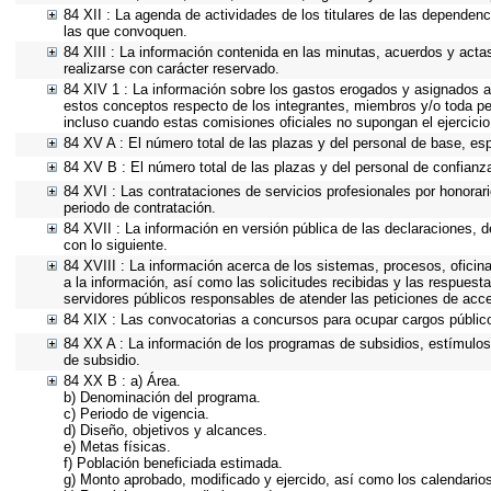
84 XII : La agenda de actividades de los titulares de las dependenc
las que convoquen.
84 XIII : La información contenida en las minutas, acuerdos y acta
realizarse con carácter reservado.
84 XIV 1 : La información sobre los gastos erogados y asignados a 
estos conceptos respecto de los integrantes, miembros y/o toda p
incluso cuando estas comisiones oficiales no supongan el ejercici
84 XV A : El número total de las plazas y del personal de base, esp
84 XV B : El número total de las plazas y del personal de confianza
84 XVI : Las contrataciones de servicios profesionales por honorari
periodo de contratación.
84 XVII : La información en versión pública de las declaraciones, de
con lo siguiente.
84 XVIII : La información acerca de los sistemas, procesos, oficin
a la información, así como las solicitudes recibidas y las respuesta
servidores públicos responsables de atender las peticiones de acc
84 XIX : Las convocatorias a concursos para ocupar cargos públic
84 XX A : La información de los programas de subsidios, estímulos 
de subsidio.
84 XX B : a) Área.
b) Denominación del programa.
c) Periodo de vigencia.
d) Diseño, objetivos y alcances.
e) Metas físicas.
f) Población beneficiada estimada.
g) Monto aprobado, modificado y ejercido, así como los calendario