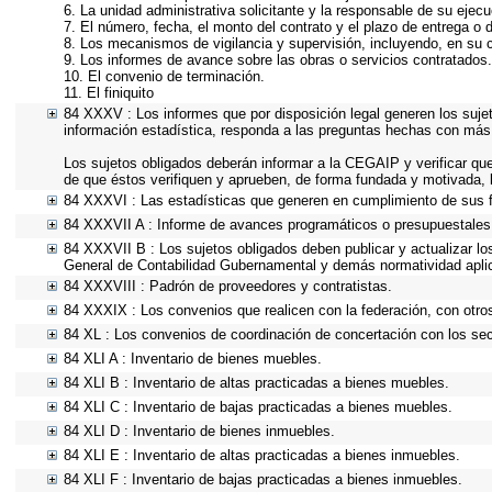
6. La unidad administrativa solicitante y la responsable de su ejecu
7. El número, fecha, el monto del contrato y el plazo de entrega o d
8. Los mecanismos de vigilancia y supervisión, incluyendo, en su 
9. Los informes de avance sobre las obras o servicios contratados.
10. El convenio de terminación.
11. El finiquito
84 XXXV : Los informes que por disposición legal generen los suje
información estadística, responda a las preguntas hechas con más 
Los sujetos obligados deberán informar a la CEGAIP y verificar que
de que éstos verifiquen y aprueben, de forma fundada y motivada, l
84 XXXVI : Las estadísticas que generen en cumplimiento de sus 
84 XXXVII A : Informe de avances programáticos o presupuestales,
84 XXXVII B : Los sujetos obligados deben publicar y actualizar l
General de Contabilidad Gubernamental y demás normatividad apli
84 XXXVIII : Padrón de proveedores y contratistas.
84 XXXIX : Los convenios que realicen con la federación, con otro
84 XL : Los convenios de coordinación de concertación con los sect
84 XLI A : Inventario de bienes muebles.
84 XLI B : Inventario de altas practicadas a bienes muebles.
84 XLI C : Inventario de bajas practicadas a bienes muebles.
84 XLI D : Inventario de bienes inmuebles.
84 XLI E : Inventario de altas practicadas a bienes inmuebles.
84 XLI F : Inventario de bajas practicadas a bienes inmuebles.