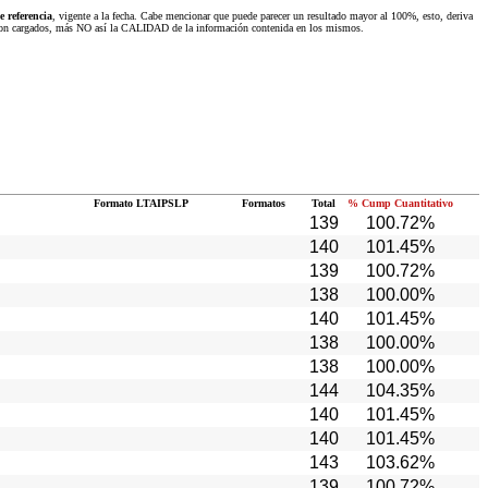
 referencia
, vigente a la fecha. Cabe mencionar que puede parecer un resultado mayor al 100%, esto, deriva
 fueron cargados, más NO así la CALIDAD de la información contenida en los mismos.
Formato LTAIPSLP
Formatos
Total
% Cump Cuantitativo
139
100.72%
140
101.45%
139
100.72%
138
100.00%
140
101.45%
138
100.00%
138
100.00%
144
104.35%
140
101.45%
140
101.45%
143
103.62%
139
100.72%