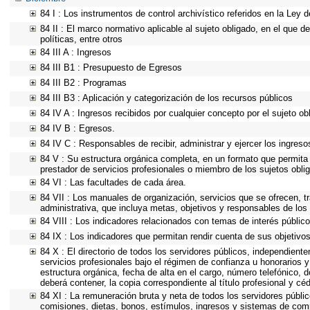
84 I : Los instrumentos de control archivístico referidos en la Ley
84 II : El marco normativo aplicable al sujeto obligado, en el que d
políticas, entre otros
84 III A : Ingresos
84 III B1 : Presupuesto de Egresos
84 III B2 : Programas
84 III B3 : Aplicación y categorización de los recursos públicos
84 IV A : Ingresos recibidos por cualquier concepto por el sujeto ob
84 IV B : Egresos.
84 IV C : Responsables de recibir, administrar y ejercer los ingreso
84 V : Su estructura orgánica completa, en un formato que permita v
prestador de servicios profesionales o miembro de los sujetos obli
84 VI : Las facultades de cada área.
84 VII : Los manuales de organización, servicios que se ofrecen, 
administrativa, que incluya metas, objetivos y responsables de los 
84 VIII : Los indicadores relacionados con temas de interés públic
84 IX : Los indicadores que permitan rendir cuenta de sus objetivos
84 X : El directorio de todos los servidores públicos, independient
servicios profesionales bajo el régimen de confianza u honorarios y
estructura orgánica, fecha de alta en el cargo, número telefónico, d
deberá contener, la copia correspondiente al título profesional y cé
84 XI : La remuneración bruta y neta de todos los servidores públi
comisiones, dietas, bonos, estímulos, ingresos y sistemas de com