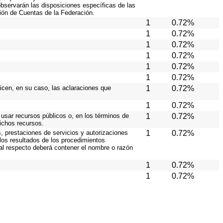
 observarán las disposiciones específicas de las
ión de Cuentas de la Federación.
1
0.72%
1
0.72%
1
0.72%
1
0.72%
1
0.72%
1
0.72%
licen, en su caso, las aclaraciones que
1
0.72%
1
0.72%
 usar recursos públicos o, en los términos de
1
0.72%
dichos recursos.
, prestaciones de servicios y autorizaciones
1
0.72%
los resultados de los procedimientos
 al respecto deberá contener el nombre o razón
1
0.72%
1
0.72%