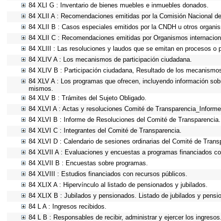
84 XLI G : Inventario de bienes muebles e inmuebles donados.
84 XLII A : Recomendaciones emitidas por la Comisión Nacional 
84 XLII B : Casos especiales emitidos por la CNDH u otros organi
84 XLII C : Recomendaciones emitidas por Organismos internacion
84 XLIII : Las resoluciones y laudos que se emitan en procesos o 
84 XLIV A : Los mecanismos de participación ciudadana.
84 XLIV B : Participación ciudadana, Resultado de los mecanismos 
84 XLV A : Los programas que ofrecen, incluyendo información sobre
mismos.
84 XLV B : Trámites del Sujeto Obligado.
84 XLVI A : Actas y resoluciones Comité de Transparencia_Informe
84 XLVI B : Informe de Resoluciones del Comité de Transparencia.
84 XLVI C : Integrantes del Comité de Transparencia.
84 XLVI D : Calendario de sesiones ordinarias del Comité de Trans
84 XLVII A : Evaluaciones y encuestas a programas financiados co
84 XLVII B : Encuestas sobre programas.
84 XLVIII : Estudios financiados con recursos públicos.
84 XLIX A : Hipervínculo al listado de pensionados y jubilados.
84 XLIX B : Jubilados y pensionados. Listado de jubilados y pensi
84 L A : Ingresos recibidos.
84 L B : Responsables de recibir, administrar y ejercer los ingresos