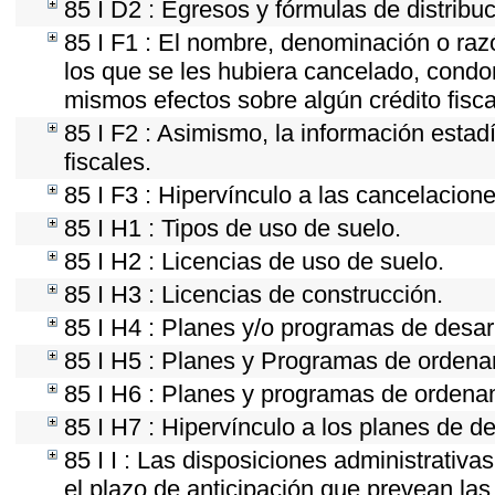
85 I D2 : Egresos y fórmulas de distribuc
85 I F1 : El nombre, denominación o razón
los que se les hubiera cancelado, condon
mismos efectos sobre algún crédito fisca
85 I F2 : Asimismo, la información estad
fiscales.
85 I F3 : Hipervínculo a las cancelacion
85 I H1 : Tipos de uso de suelo.
85 I H2 : Licencias de uso de suelo.
85 I H3 : Licencias de construcción.
85 I H4 : Planes y/o programas de desar
85 I H5 : Planes y Programas de ordenami
85 I H6 : Planes y programas de ordena
85 I H7 : Hipervínculo a los planes de de
85 I I : Las disposiciones administrativ
el plazo de anticipación que prevean las 