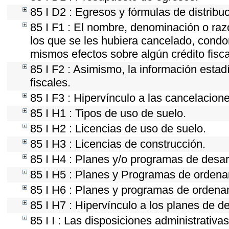
85 I D2 : Egresos y fórmulas de distribu
85 I F1 : El nombre, denominación o razó
los que se les hubiera cancelado, condon
mismos efectos sobre algún crédito fisc
85 I F2 : Asimismo, la información estad
fiscales.
85 I F3 : Hipervínculo a las cancelacion
85 I H1 : Tipos de uso de suelo.
85 I H2 : Licencias de uso de suelo.
85 I H3 : Licencias de construcción.
85 I H4 : Planes y/o programas de desar
85 I H5 : Planes y Programas de ordenami
85 I H6 : Planes y programas de ordena
85 I H7 : Hipervínculo a los planes de d
85 I I : Las disposiciones administrativ