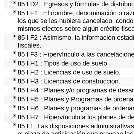
85 I D2 : Egresos y fórmulas de distribu
85 I F1 : El nombre, denominación o razó
los que se les hubiera cancelado, condon
mismos efectos sobre algún crédito fisc
85 I F2 : Asimismo, la información estad
fiscales.
85 I F3 : Hipervínculo a las cancelacion
85 I H1 : Tipos de uso de suelo.
85 I H2 : Licencias de uso de suelo.
85 I H3 : Licencias de construcción.
85 I H4 : Planes y/o programas de desar
85 I H5 : Planes y Programas de ordenami
85 I H6 : Planes y programas de ordena
85 I H7 : Hipervínculo a los planes de d
85 I I : Las disposiciones administrativ
el plazo de anticipación que prevean las 