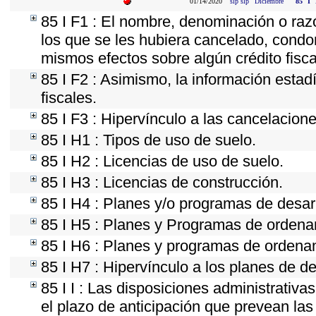
01/14/2020
slp slp
Diciembre
85
I
85 I F1 : El nombre, denominación o razón
los que se les hubiera cancelado, condon
mismos efectos sobre algún crédito fisca
85 I F2 : Asimismo, la información estad
fiscales.
85 I F3 : Hipervínculo a las cancelacion
85 I H1 : Tipos de uso de suelo.
85 I H2 : Licencias de uso de suelo.
85 I H3 : Licencias de construcción.
85 I H4 : Planes y/o programas de desar
85 I H5 : Planes y Programas de ordenami
85 I H6 : Planes y programas de ordena
85 I H7 : Hipervínculo a los planes de de
85 I I : Las disposiciones administrativ
el plazo de anticipación que prevean las 