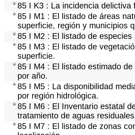
85 I K3 : La incidencia delictiv
85 I M1 : El listado de áreas na
superficie, región y municipios
85 I M2 : El listado de especies
85 I M3 : El listado de vegetaci
superficie.
85 I M4 : El listado estimado de
por año.
85 I M5 : La disponibilidad med
por región hidrológica.
85 I M6 : El Inventario estatal d
tratamiento de aguas residuales
85 I M7 : El listado de zonas c