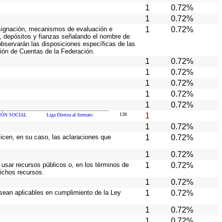
1
0.72%
1
0.72%
 asignación, mecanismos de evaluación e
1
0.72%
s, depósitos y fianzas señalando el nombre de
 observarán las disposiciones específicas de las
ión de Cuentas de la Federación.
1
0.72%
1
0.72%
1
0.72%
1
0.72%
1
0.72%
138
1
ÓN SOCIAL
Liga Directa al formato
1
0.72%
licen, en su caso, las aclaraciones que
1
0.72%
1
0.72%
 usar recursos públicos o, en los términos de
1
0.72%
dichos recursos.
1
0.72%
 sean aplicables en cumplimiento de la Ley
1
0.72%
1
0.72%
1
0.72%