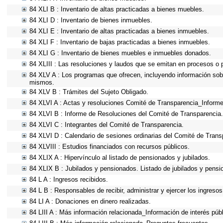
84 XLI B : Inventario de altas practicadas a bienes muebles.
84 XLI D : Inventario de bienes inmuebles.
84 XLI E : Inventario de altas practicadas a bienes inmuebles.
84 XLI F : Inventario de bajas practicadas a bienes inmuebles.
84 XLI G : Inventario de bienes muebles e inmuebles donados.
84 XLIII : Las resoluciones y laudos que se emitan en procesos o 
84 XLV A : Los programas que ofrecen, incluyendo información sobre
mismos.
84 XLV B : Trámites del Sujeto Obligado.
84 XLVI A : Actas y resoluciones Comité de Transparencia_Informe
84 XLVI B : Informe de Resoluciones del Comité de Transparencia.
84 XLVI C : Integrantes del Comité de Transparencia.
84 XLVI D : Calendario de sesiones ordinarias del Comité de Trans
84 XLVIII : Estudios financiados con recursos públicos.
84 XLIX A : Hipervínculo al listado de pensionados y jubilados.
84 XLIX B : Jubilados y pensionados. Listado de jubilados y pensi
84 L A : Ingresos recibidos.
84 L B : Responsables de recibir, administrar y ejercer los ingresos
84 LI A : Donaciones en dinero realizadas.
84 LIII A : Más información relacionada_Información de interés públ