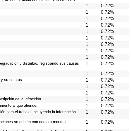
1
0.72%
1
0.72%
1
0.72%
1
0.72%
1
0.72%
1
0.72%
1
0.72%
1
0.72%
1
0.72%
degradación y disturbio, registrando sus causas
1
0.72%
1
0.72%
 y su estatus.
1
0.72%
1
0.72%
1
0.72%
cripción de la infracción.
1
0.72%
rumento al que atiende.
1
0.72%
ión para el trabajo, incluyendo la información
1
0.72%
eraciones se cubren con cargo a recursos
1
0.72%