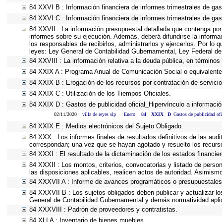
84 XXVI B : Información financiera de informes trimestrales de gas
84 XXVI C : Información financiera de informes trimestrales de gas
84 XXVII : La información presupuestal detallada que contenga por
informes sobre su ejecución. Además, deberá difundirse la informa
los responsables de recibirlos, administrarlos y ejercerlos. Por lo 
leyes: Ley General de Contabilidad Gubernamental, Ley Federal de
84 XXVIII : La información relativa a la deuda pública, en términos 
84 XXIX A : Programa Anual de Comunicación Social o equivalente
84 XXIX B : Erogación de los recursos por contratación de servicios
84 XXIX C : Utilización de los Tiempos Oficiales.
84 XXIX D : Gastos de publicidad oficial_Hipervínculo a información
02/11/2020
villa de reyes slp
Enero
84
XXIX
D
Gastos de publicidad ofi
84 XXIX E : Medios electrónicos del Sujeto Obligado.
84 XXX : Los informes finales de resultados definitivos de las audi
correspondan; una vez que se hayan agotado y resuelto los recurs
84 XXXI : El resultado de la dictaminación de los estados financier
84 XXXII : Los montos, criterios, convocatorias y listado de person
las disposiciones aplicables, realicen actos de autoridad. Asimism
84 XXXVII A : Informe de avances programáticos o presupuestales,
84 XXXVII B : Los sujetos obligados deben publicar y actualizar l
General de Contabilidad Gubernamental y demás normatividad apli
84 XXXVIII : Padrón de proveedores y contratistas.
84 XLI A : Inventario de bienes muebles.