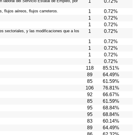
n laboral del Servicio Estatal de Empleo, por
1
0.72%
 flujos aéreos, flujos carreteros.
1
0.72%
1
0.72%
1
0.72%
es sectoriales, y las modificaciones que a los
1
0.72%
1
0.72%
1
0.72%
1
0.72%
1
0.72%
118
85.51%
89
64.49%
85
61.59%
106
76.81%
92
66.67%
85
61.59%
95
68.84%
95
68.84%
83
60.14%
89
64.49%
86
62.32%