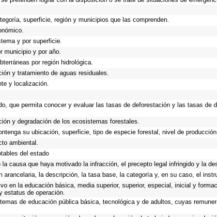
ategoría, superficie, región y municipios que las comprenden.
xonómico.
stema y por superficie.
or municipio y por año.
bterráneas por región hidrológica.
ación y tratamiento de aguas residuales.
te y localización.
do, que permita conocer y evaluar las tasas de deforestación y las tasas de 
ación y degradación de los ecosistemas forestales.
ontenga su ubicación, superficie, tipo de especie forestal, nivel de producción
cto ambiental.
otables del estado
 la causa que haya motivado la infracción, el precepto legal infringido y la des
n arancelaria, la descripción, la tasa base, la categoría y, en su caso, el inst
o en la educación básica, media superior, superior, especial, inicial y formac
 y estatus de operación.
 sistemas de educación pública básica, tecnológica y de adultos, cuyas remun