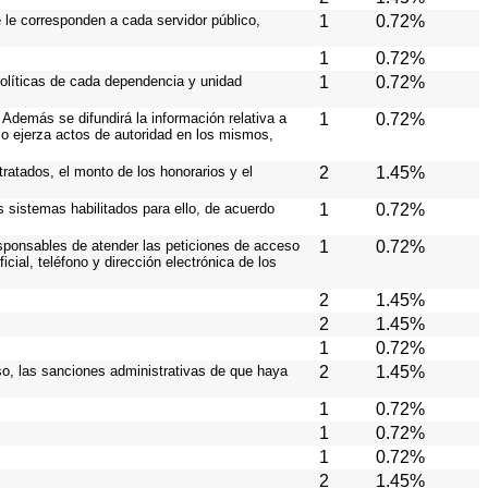
e le corresponden a cada servidor público,
1
0.72%
1
0.72%
políticas de cada dependencia y unidad
1
0.72%
Además se difundirá la información relativa a
1
0.72%
o ejerza actos de autoridad en los mismos,
ratados, el monto de los honorarios y el
2
1.45%
os sistemas habilitados para ello, de acuerdo
1
0.72%
responsables de atender las peticiones de acceso
1
0.72%
cial, teléfono y dirección electrónica de los
2
1.45%
2
1.45%
1
0.72%
caso, las sanciones administrativas de que haya
2
1.45%
1
0.72%
1
0.72%
1
0.72%
2
1.45%