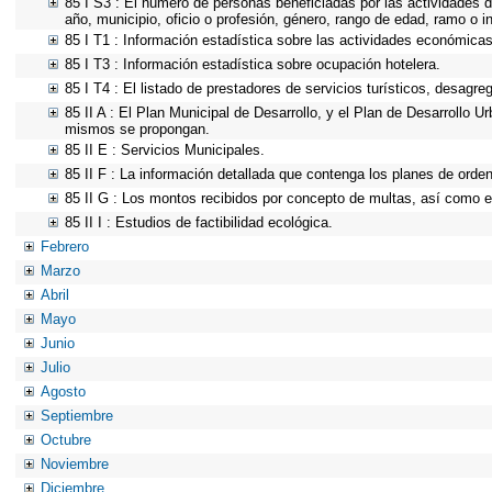
85 I S3 : El número de personas beneficiadas por las actividades d
año, municipio, oficio o profesión, género, rango de edad, ramo o 
85 I T1 : Información estadística sobre las actividades económicas 
85 I T3 : Información estadística sobre ocupación hotelera.
85 I T4 : El listado de prestadores de servicios turísticos, desagre
85 II A : El Plan Municipal de Desarrollo, y el Plan de Desarrollo 
mismos se propongan.
85 II E : Servicios Municipales.
85 II F : La información detallada que contenga los planes de ordena
85 II G : Los montos recibidos por concepto de multas, así como el
85 II I : Estudios de factibilidad ecológica.
Febrero
Marzo
Abril
Mayo
Junio
Julio
Agosto
Septiembre
Octubre
Noviembre
Diciembre