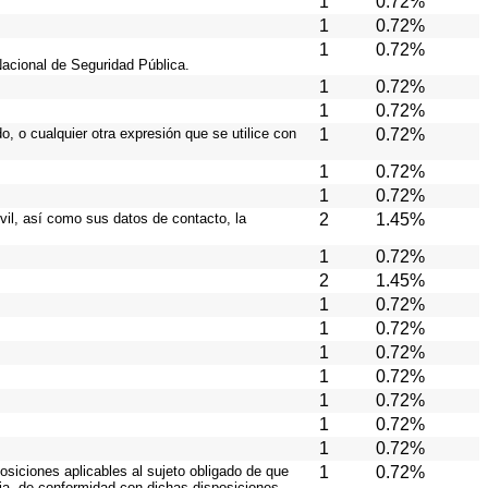
1
0.72%
1
0.72%
1
0.72%
Nacional de Seguridad Pública.
1
0.72%
1
0.72%
o, o cualquier otra expresión que se utilice con
1
0.72%
1
0.72%
1
0.72%
ivil, así como sus datos de contacto, la
2
1.45%
1
0.72%
2
1.45%
1
0.72%
1
0.72%
1
0.72%
1
0.72%
1
0.72%
1
0.72%
1
0.72%
osiciones aplicables al sujeto obligado de que
1
0.72%
cia, de conformidad con dichas disposiciones.