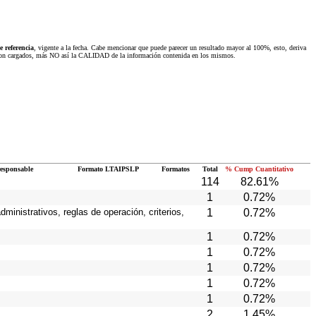
 referencia
, vigente a la fecha. Cabe mencionar que puede parecer un resultado mayor al 100%, esto, deriva
 fueron cargados, más NO así la CALIDAD de la información contenida en los mismos.
responsable
Formato LTAIPSLP
Formatos
Total
% Cump Cuantitativo
114
82.61%
1
0.72%
ministrativos, reglas de operación, criterios,
1
0.72%
1
0.72%
1
0.72%
1
0.72%
1
0.72%
1
0.72%
2
1.45%