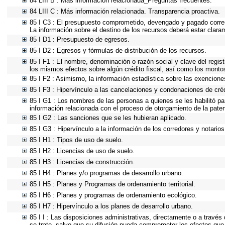
84 LIII B : Más información relacionada_Preguntas frecuentes.
84 LIII C : Más información relacionada. Transparencia proactiva.
85 I C3 : El presupuesto comprometido, devengado y pagado corresp
La información sobre el destino de los recursos deberá estar clara
85 I D1 : Presupuesto de egresos.
85 I D2 : Egresos y fórmulas de distribución de los recursos.
85 I F1 : El nombre, denominación o razón social y clave del regist
los mismos efectos sobre algún crédito fiscal, así como los monto
85 I F2 : Asimismo, la información estadística sobre las exenciones
85 I F3 : Hipervínculo a las cancelaciones y condonaciones de créd
85 I G1 : Los nombres de las personas a quienes se les habilitó para
información relacionada con el proceso de otorgamiento de la pate
85 I G2 : Las sanciones que se les hubieran aplicado.
85 I G3 : Hipervínculo a la información de los corredores y notarios
85 I H1 : Tipos de uso de suelo.
85 I H2 : Licencias de uso de suelo.
85 I H3 : Licencias de construcción.
85 I H4 : Planes y/o programas de desarrollo urbano.
85 I H5 : Planes y Programas de ordenamiento territorial.
85 I H6 : Planes y programas de ordenamiento ecológico.
85 I H7 : Hipervínculo a los planes de desarrollo urbano.
85 I I : Las disposiciones administrativas, directamente o a través
se trate, salvo que su difusión pueda comprometer los efectos que