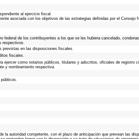
ondiente al ejercicio fiscal.
mente asociada con los objetivos de las estrategias definidas por el Consejo 
ro federal de los contribuyentes a los que se les hubiera cancelado, condonad
s respectivos.
 previstas en las disposiciones fiscales.
itos fiscales.
 ejercer como notarios públicos, titulares y adscritos, oficiales de registro c
nte y nombramiento respectiva.
 públicos.
 de la autoridad competente, con el plazo de anticipación que prevean las disp
 se pretenden lograr con la disposición o se trate de situaciones de emergen