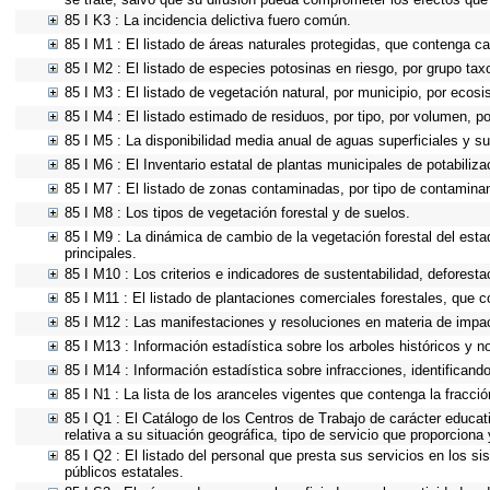
85 I K3 : La incidencia delictiva fuero común.
85 I M1 : El listado de áreas naturales protegidas, que contenga c
85 I M2 : El listado de especies potosinas en riesgo, por grupo ta
85 I M3 : El listado de vegetación natural, por municipio, por ecosi
85 I M4 : El listado estimado de residuos, por tipo, por volumen, p
85 I M5 : La disponibilidad media anual de aguas superficiales y su
85 I M6 : El Inventario estatal de plantas municipales de potabiliz
85 I M7 : El listado de zonas contaminadas, por tipo de contaminan
85 I M8 : Los tipos de vegetación forestal y de suelos.
85 I M9 : La dinámica de cambio de la vegetación forestal del esta
principales.
85 I M10 : Los criterios e indicadores de sustentabilidad, deforest
85 I M11 : El listado de plantaciones comerciales forestales, que c
85 I M12 : Las manifestaciones y resoluciones en materia de impa
85 I M13 : Información estadística sobre los arboles históricos y n
85 I M14 : Información estadística sobre infracciones, identificando
85 I N1 : La lista de los aranceles vigentes que contenga la fracció
85 I Q1 : El Catálogo de los Centros de Trabajo de carácter educativ
relativa a su situación geográfica, tipo de servicio que proporciona
85 I Q2 : El listado del personal que presta sus servicios en los
públicos estatales.