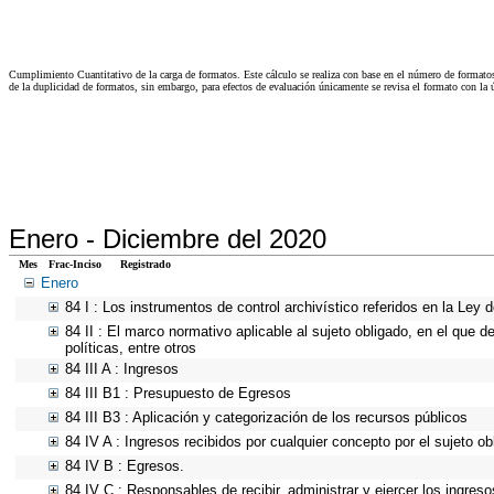
Cumplimiento Cuantitativo de la carga de formatos. Este cálculo se realiza con base en el número de formato
de la duplicidad de formatos, sin embargo, para efectos de evaluación únicamente se revisa el formato con l
Enero -
Diciembre del 2020
Mes
Frac-Inciso
Registrado
Enero
84 I : Los instrumentos de control archivístico referidos en la Ley
84 II : El marco normativo aplicable al sujeto obligado, en el que d
políticas, entre otros
84 III A : Ingresos
84 III B1 : Presupuesto de Egresos
84 III B3 : Aplicación y categorización de los recursos públicos
84 IV A : Ingresos recibidos por cualquier concepto por el sujeto ob
84 IV B : Egresos.
84 IV C : Responsables de recibir, administrar y ejercer los ingreso