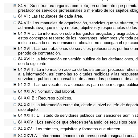
84 V : Su estructura orgánica completa, en un formato que permita 
prestador de servicios profesionales o miembro de los sujetos obli
84 VI : Las facultades de cada área.
84 VII : Los manuales de organización, servicios que se ofrecen, 
administrativa, que incluya metas, objetivos y responsables de los
84 XIV 1 : La información sobre los gastos erogados y asignados a 
estos conceptos respecto de los integrantes, miembros y/o toda p
incluso cuando estas comisiones oficiales no supongan el ejercic
84 XVI : Las contrataciones de servicios profesionales por honorar
periodo de contratación.
84 XVII : La información en versión pública de las declaraciones, de
con lo siguiente.
84 XVIII : La información acerca de los sistemas, procesos, oficin
a la información, así como las solicitudes recibidas y las respuesta
servidores públicos responsables de atender las peticiones de acc
84 XIX : Las convocatorias a concursos para ocupar cargos públic
84 XXI A : Normatividad laboral.
84 XXI B : Recursos públicos.
84 XXII : La información curricular, desde el nivel de jefe de depa
sido objeto.
84 XXIII : El listado de servidores públicos con sanciones administ
84 XXIV : Los servicios que ofrecen señalando los requisitos para 
84 XXV : Los trámites, requisitos y formatos que ofrecen.
84 XXVI A : Información financiera de presupuesto asignado anual.