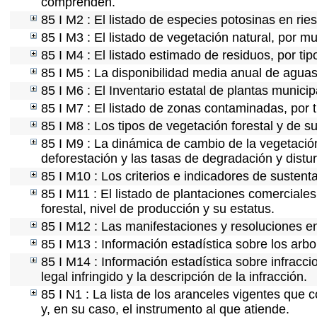
comprenden.
85 I M2 : El listado de especies potosinas en ri
85 I M3 : El listado de vegetación natural, por mu
85 I M4 : El listado estimado de residuos, por ti
85 I M5 : La disponibilidad media anual de aguas 
85 I M6 : El Inventario estatal de plantas munici
85 I M7 : El listado de zonas contaminadas, por t
85 I M8 : Los tipos de vegetación forestal y de su
85 I M9 : La dinámica de cambio de la vegetación
deforestación y las tasas de degradación y distur
85 I M10 : Los criterios e indicadores de sustent
85 I M11 : El listado de plantaciones comerciales
forestal, nivel de producción y su estatus.
85 I M12 : Las manifestaciones y resoluciones e
85 I M13 : Información estadística sobre los arbo
85 I M14 : Información estadística sobre infracci
legal infringido y la descripción de la infracción.
85 I N1 : La lista de los aranceles vigentes que c
y, en su caso, el instrumento al que atiende.