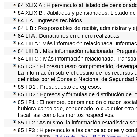
84 XLIX A : Hipervínculo al listado de pensionado
84 XLIX B : Jubilados y pensionados. Listado de
84 L A : Ingresos recibidos.
84 L B : Responsables de recibir, administrar y ej
84 LI A : Donaciones en dinero realizadas.
84 LIII A : Más información relacionada_Informaci
84 LIII B : Más información relacionada_Pregunt
84 LIII C : Más información relacionada. Transpa
85 I C3 : El presupuesto comprometido, devengad
La información sobre el destino de los recursos 
definidas por el Consejo Nacional de Seguridad 
85 I D1 : Presupuesto de egresos.
85 I D2 : Egresos y fórmulas de distribución de l
85 I F1 : El nombre, denominación o razón social 
hubiera cancelado, condonado, o cualquier otra e
fiscal, así como los montos respectivos.
85 I F2 : Asimismo, la información estadística so
85 I F3 : Hipervínculo a las cancelaciones y cond
12/28/2020
villa de reyes slp
Enero
85
I
F3
Hipervínculo a las cance