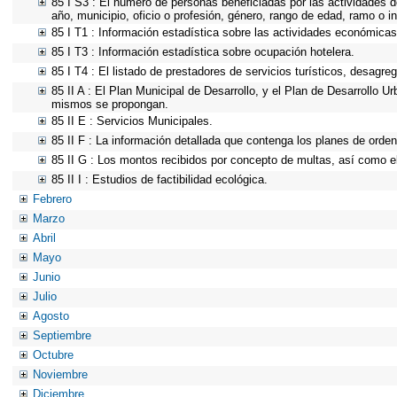
85 I S3 : El número de personas beneficiadas por las actividades d
año, municipio, oficio o profesión, género, rango de edad, ramo o 
85 I T1 : Información estadística sobre las actividades económicas 
85 I T3 : Información estadística sobre ocupación hotelera.
85 I T4 : El listado de prestadores de servicios turísticos, desagre
85 II A : El Plan Municipal de Desarrollo, y el Plan de Desarrollo 
mismos se propongan.
85 II E : Servicios Municipales.
85 II F : La información detallada que contenga los planes de ordena
85 II G : Los montos recibidos por concepto de multas, así como el 
85 II I : Estudios de factibilidad ecológica.
Febrero
Marzo
Abril
Mayo
Junio
Julio
Agosto
Septiembre
Octubre
Noviembre
Diciembre