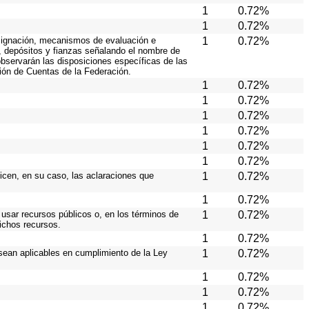
1
0.72%
1
0.72%
 asignación, mecanismos de evaluación e
1
0.72%
s, depósitos y fianzas señalando el nombre de
 observarán las disposiciones específicas de las
ión de Cuentas de la Federación.
1
0.72%
1
0.72%
1
0.72%
1
0.72%
1
0.72%
1
0.72%
licen, en su caso, las aclaraciones que
1
0.72%
1
0.72%
 usar recursos públicos o, en los términos de
1
0.72%
dichos recursos.
1
0.72%
sean aplicables en cumplimiento de la Ley
1
0.72%
1
0.72%
1
0.72%
1
0.72%