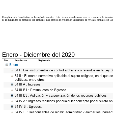
Cumplimiento Cuantitativo de la carga de formatos. Este cálculo se realiza con base en el número de formato
de la duplicidad de formatos, sin embargo, para efectos de evaluación únicamente se revisa el formato con l
Enero -
Diciembre del 2020
Mes
Frac-Inciso
Registrado
Enero
84 I : Los instrumentos de control archivístico referidos en la Ley
84 II : El marco normativo aplicable al sujeto obligado, en el que d
políticas, entre otros
84 III A : Ingresos
84 III B1 : Presupuesto de Egresos
84 III B3 : Aplicación y categorización de los recursos públicos
84 IV A : Ingresos recibidos por cualquier concepto por el sujeto ob
84 IV B : Egresos.
84 IV C : Responsables de recibir, administrar y ejercer los ingreso