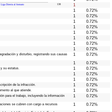
138
1
Liga Directa al formato
1
0.72%
1
0.72%
1
0.72%
1
0.72%
1
0.72%
1
0.72%
1
0.72%
1
0.72%
egradación y disturbio, registrando sus causas
1
0.72%
1
0.72%
 y su estatus.
1
0.72%
1
0.72%
1
0.72%
cripción de la infracción.
1
0.72%
rumento al que atiende.
1
0.72%
ión para el trabajo, incluyendo la información
1
0.72%
raciones se cubren con cargo a recursos
1
0.72%