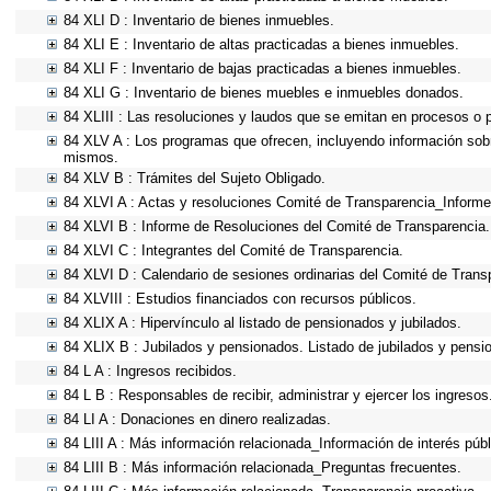
84 XLI D : Inventario de bienes inmuebles.
84 XLI E : Inventario de altas practicadas a bienes inmuebles.
84 XLI F : Inventario de bajas practicadas a bienes inmuebles.
84 XLI G : Inventario de bienes muebles e inmuebles donados.
84 XLIII : Las resoluciones y laudos que se emitan en procesos o 
84 XLV A : Los programas que ofrecen, incluyendo información sobre
mismos.
84 XLV B : Trámites del Sujeto Obligado.
84 XLVI A : Actas y resoluciones Comité de Transparencia_Informe
84 XLVI B : Informe de Resoluciones del Comité de Transparencia.
84 XLVI C : Integrantes del Comité de Transparencia.
84 XLVI D : Calendario de sesiones ordinarias del Comité de Trans
84 XLVIII : Estudios financiados con recursos públicos.
84 XLIX A : Hipervínculo al listado de pensionados y jubilados.
84 XLIX B : Jubilados y pensionados. Listado de jubilados y pensi
84 L A : Ingresos recibidos.
84 L B : Responsables de recibir, administrar y ejercer los ingresos
84 LI A : Donaciones en dinero realizadas.
84 LIII A : Más información relacionada_Información de interés públ
84 LIII B : Más información relacionada_Preguntas frecuentes.