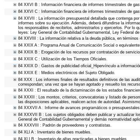
84 XXVI B : Información financiera de informes trimestrales de gas
84 XXVI C : Información financiera de informes trimestrales de gas
84 XXVII : La información presupuestal detallada que contenga por
informes sobre su ejecución. Además, deberá difundirse la informac
los responsables de recibirlos, administrarlos y ejercerlos. Por lo 
leyes: Ley General de Contabilidad Gubernamental, Ley Federal de
84 XXVIII : La información relativa a la deuda pública, en términos 
84 XXIX A : Programa Anual de Comunicación Social o equivalente
84 XXIX B : Erogación de los recursos por contratación de servicios
84 XXIX C : Utilización de los Tiempos Oficiales.
84 XXIX D : Gastos de publicidad oficial_Hipervínculo a información
84 XXIX E : Medios electrónicos del Sujeto Obligado.
84 XXX : Los informes finales de resultados definitivos de las audi
correspondan; una vez que se hayan agotado y resuelto los recurs
84 XXXI : El resultado de la dictaminación de los estados financier
84 XXXII : Los montos, criterios, convocatorias y listado de person
las disposiciones aplicables, realicen actos de autoridad. Asimism
84 XXXVII A : Informe de avances programáticos o presupuestales,
84 XXXVII B : Los sujetos obligados deben publicar y actualizar l
General de Contabilidad Gubernamental y demás normatividad apli
84 XXXVIII : Padrón de proveedores y contratistas.
84 XLI A : Inventario de bienes muebles.
84 XLI B : Inventario de altas practicadas a bienes muebles.