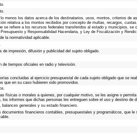
to.
to.
 lo menos los datos acerca de los destinatarios, usos, montos, criterios de
ión relativa a los montos recibidos por concepto de multas, recargos, cuota
que se refiere a los recursos federales transferidos al estado y municipios, se
 Presupuesto y Responsabilidad Hacendaria, y Ley de Fiscalización y Rendic
de la normatividad aplicable.
.
 de impresión, difusión y publicidad del sujeto obligado.
 de tiempos oficiales en radio y televisión.
torías concluidas al ejercicio presupuestal de cada sujeto obligado que se rea
os que en su caso hubieren sido promovidos.
os.
as físicas o morales a quienes, por cualquier motivo, se les asigne o permita
o, los informes que dichas personas les entreguen sobre el uso y destino de 
 balances generales y su estado financiero.
os documentos financieros contables, presupuestales y programáticos, que le 
cable.