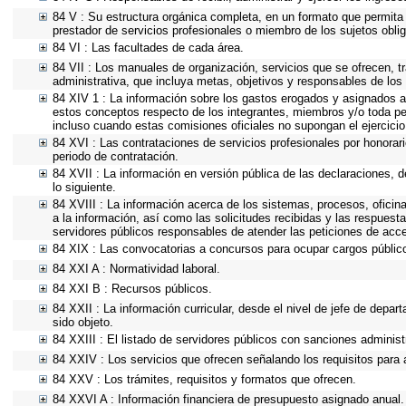
84 V : Su estructura orgánica completa, en un formato que permita v
prestador de servicios profesionales o miembro de los sujetos obli
84 VI : Las facultades de cada área.
84 VII : Los manuales de organización, servicios que se ofrecen, 
administrativa, que incluya metas, objetivos y responsables de los 
84 XIV 1 : La información sobre los gastos erogados y asignados a 
estos conceptos respecto de los integrantes, miembros y/o toda p
incluso cuando estas comisiones oficiales no supongan el ejercici
84 XVI : Las contrataciones de servicios profesionales por honorari
periodo de contratación.
84 XVII : La información en versión pública de las declaraciones, de
lo siguiente.
84 XVIII : La información acerca de los sistemas, procesos, oficin
a la información, así como las solicitudes recibidas y las respuesta
servidores públicos responsables de atender las peticiones de acc
84 XIX : Las convocatorias a concursos para ocupar cargos públic
84 XXI A : Normatividad laboral.
84 XXI B : Recursos públicos.
84 XXII : La información curricular, desde el nivel de jefe de depar
sido objeto.
84 XXIII : El listado de servidores públicos con sanciones administr
84 XXIV : Los servicios que ofrecen señalando los requisitos para 
84 XXV : Los trámites, requisitos y formatos que ofrecen.
84 XXVI A : Información financiera de presupuesto asignado anual.