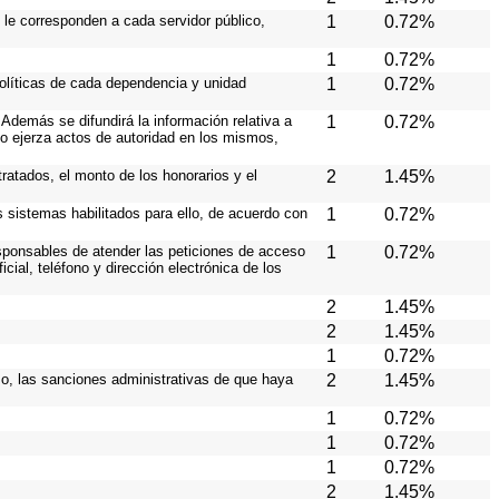
 le corresponden a cada servidor público,
1
0.72%
1
0.72%
políticas de cada dependencia y unidad
1
0.72%
Además se difundirá la información relativa a
1
0.72%
o ejerza actos de autoridad en los mismos,
ratados, el monto de los honorarios y el
2
1.45%
os sistemas habilitados para ello, de acuerdo con
1
0.72%
responsables de atender las peticiones de acceso
1
0.72%
cial, teléfono y dirección electrónica de los
2
1.45%
2
1.45%
1
0.72%
aso, las sanciones administrativas de que haya
2
1.45%
1
0.72%
1
0.72%
1
0.72%
2
1.45%