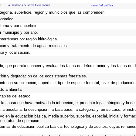
K3
La incidencia delictiva fuero común.
seguridad publica
tegoría, superficie, región y municipios que las comprenden.
xonómico.
stema y por superficie.
r municipio y por año.
bterráneas por región hidrológica.
ación y tratamiento de aguas residuales.
te y localización.
do, que permita conocer y evaluar las tasas de deforestación y las tasas de d
ación y degradación de los ecosistemas forestales.
ntenga su ubicación, superficie, tipo de especie forestal, nivel de producción
to ambiental.
otables del estado
la causa que haya motivado la infracción, el precepto legal infringido y la des
 arancelaria, la descripción, la tasa base, la categoría y, en su caso, el inst
o en la educación básica, media superior, superior, especial, inicial y formac
 y estatus de operación.
sistemas de educación pública básica, tecnológica y de adultos, cuyas remune