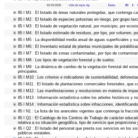
02/10/2020
villa de reyes slp
Enero
85
I
85 I M1 : El listado de áreas naturales protegidas, que contenga ca
85 I M2 : El listado de especies potosinas en riesgo, por grupo ta
85 I M3 : El listado de vegetación natural, por municipio, por ecosi
85 I M4 : El listado estimado de residuos, por tipo, por volumen, po
85 I M5 : La disponibilidad media anual de aguas superficiales y su
85 I M6 : El Inventario estatal de plantas municipales de potabiliz
85 I M7 : El listado de zonas contaminadas, por tipo de contaminan
85 I M8 : Los tipos de vegetación forestal y de suelos.
85 I M9 : La dinámica de cambio de la vegetación forestal del esta
principales.
85 I M10 : Los criterios e indicadores de sustentabilidad, deforest
85 I M11 : El listado de plantaciones comerciales forestales, que co
85 I M12 : Las manifestaciones y resoluciones en materia de impac
85 I M13 : Información estadística sobre los arboles históricos y n
85 I M14 : Información estadística sobre infracciones, identificando 
85 I N1 : La lista de los aranceles vigentes que contenga la fracción
85 I Q1 : El Catálogo de los Centros de Trabajo de carácter educativ
relativa a su situación geográfica, tipo de servicio que proporciona
85 I Q2 : El listado del personal que presta sus servicios en los 
públicos estatales.