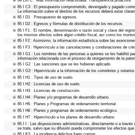
84 LIII C : Más información relacionada. Transparencia proactiva.
85 I C3 : El presupuesto comprometido, devengado y pagado corresp
La información sobre el destino de los recursos deberá estar clara
85 I D1 : Presupuesto de egresos.
85 I D2 : Egresos y fórmulas de distribución de los recursos.
85 I F1 : El nombre, denominación o razón social y clave del regist
los mismos efectos sobre algún crédito fiscal, así como los monto
85 I F2 : Asimismo, la información estadística sobre las exenciones
85 I F3 : Hipervínculo a las cancelaciones y condonaciones de créd
85 I G1 : Los nombres de las personas a quienes se les habilitó para
información relacionada con el proceso de otorgamiento de la pate
85 I G2 : Las sanciones que se les hubieran aplicado.
85 I G3 : Hipervínculo a la información de los corredores y notarios
85 I H1 : Tipos de uso de suelo.
85 I H2 : Licencias de uso de suelo.
85 I H3 : Licencias de construcción.
85 I H4 : Planes y/o programas de desarrollo urbano.
85 I H5 : Planes y Programas de ordenamiento territorial.
85 I H6 : Planes y programas de ordenamiento ecológico.
85 I H7 : Hipervínculo a los planes de desarrollo urbano.
85 I I : Las disposiciones administrativas, directamente o a través
se trate, salvo que su difusión pueda comprometer los efectos que 
85 I K3 : La incidencia delictiva fuero común.