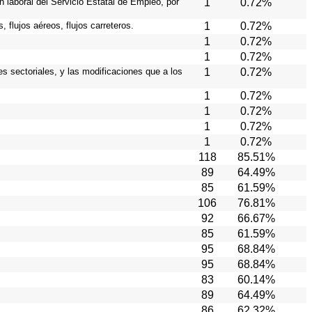
 laboral del Servicio Estatal de Empleo, por
1
0.72%
 flujos aéreos, flujos carreteros.
1
0.72%
1
0.72%
1
0.72%
es sectoriales, y las modificaciones que a los
1
0.72%
1
0.72%
1
0.72%
1
0.72%
1
0.72%
118
85.51%
89
64.49%
85
61.59%
106
76.81%
92
66.67%
85
61.59%
95
68.84%
95
68.84%
83
60.14%
89
64.49%
86
62.32%