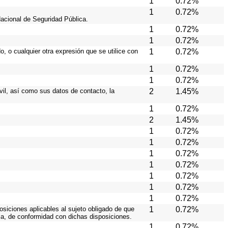
1
0.72%
1
0.72%
Nacional de Seguridad Pública.
1
0.72%
1
0.72%
, o cualquier otra expresión que se utilice con
1
0.72%
1
0.72%
1
0.72%
ivil, así como sus datos de contacto, la
2
1.45%
1
0.72%
2
1.45%
1
0.72%
1
0.72%
1
0.72%
1
0.72%
1
0.72%
1
0.72%
1
0.72%
osiciones aplicables al sujeto obligado de que
1
0.72%
ia, de conformidad con dichas disposiciones.
1
0.72%