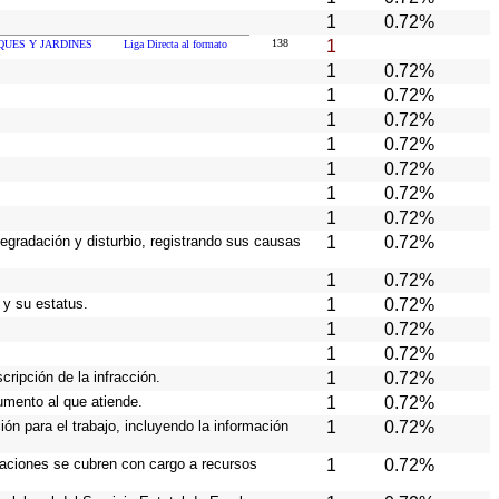
1
0.72%
138
1
QUES Y JARDINES
Liga Directa al formato
1
0.72%
1
0.72%
1
0.72%
1
0.72%
1
0.72%
1
0.72%
1
0.72%
degradación y disturbio, registrando sus causas
1
0.72%
1
0.72%
 y su estatus.
1
0.72%
1
0.72%
1
0.72%
cripción de la infracción.
1
0.72%
rumento al que atiende.
1
0.72%
ión para el trabajo, incluyendo la información
1
0.72%
eraciones se cubren con cargo a recursos
1
0.72%