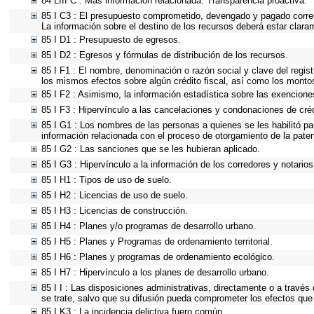
84 LIII C : Más información relacionada. Transparencia proactiva.
85 I C3 : El presupuesto comprometido, devengado y pagado corresp
La información sobre el destino de los recursos deberá estar clara
85 I D1 : Presupuesto de egresos.
85 I D2 : Egresos y fórmulas de distribución de los recursos.
85 I F1 : El nombre, denominación o razón social y clave del regist
los mismos efectos sobre algún crédito fiscal, así como los monto
85 I F2 : Asimismo, la información estadística sobre las exenciones
85 I F3 : Hipervínculo a las cancelaciones y condonaciones de créd
85 I G1 : Los nombres de las personas a quienes se les habilitó para
información relacionada con el proceso de otorgamiento de la pate
85 I G2 : Las sanciones que se les hubieran aplicado.
85 I G3 : Hipervínculo a la información de los corredores y notarios
85 I H1 : Tipos de uso de suelo.
85 I H2 : Licencias de uso de suelo.
85 I H3 : Licencias de construcción.
85 I H4 : Planes y/o programas de desarrollo urbano.
85 I H5 : Planes y Programas de ordenamiento territorial.
85 I H6 : Planes y programas de ordenamiento ecológico.
85 I H7 : Hipervínculo a los planes de desarrollo urbano.
85 I I : Las disposiciones administrativas, directamente o a través
se trate, salvo que su difusión pueda comprometer los efectos que
85 I K3 : La incidencia delictiva fuero común.