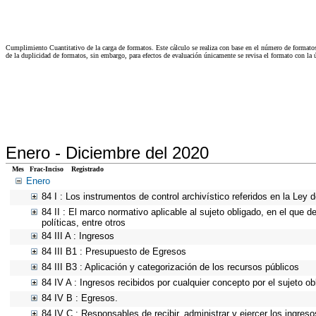
Cumplimiento Cuantitativo de la carga de formatos. Este cálculo se realiza con base en el número de formato
de la duplicidad de formatos, sin embargo, para efectos de evaluación únicamente se revisa el formato con l
Enero -
Diciembre del 2020
Mes
Frac-Inciso
Registrado
Enero
84 I : Los instrumentos de control archivístico referidos en la Ley
84 II : El marco normativo aplicable al sujeto obligado, en el que d
políticas, entre otros
84 III A : Ingresos
84 III B1 : Presupuesto de Egresos
84 III B3 : Aplicación y categorización de los recursos públicos
84 IV A : Ingresos recibidos por cualquier concepto por el sujeto ob
84 IV B : Egresos.
84 IV C : Responsables de recibir, administrar y ejercer los ingreso