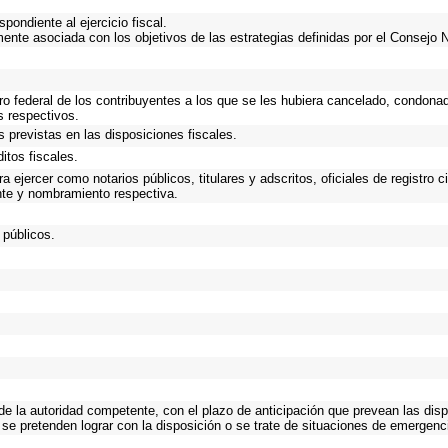
ondiente al ejercicio fiscal.
mente asociada con los objetivos de las estrategias definidas por el Consejo 
ro federal de los contribuyentes a los que se les hubiera cancelado, condonad
s respectivos.
 previstas en las disposiciones fiscales.
itos fiscales.
 ejercer como notarios públicos, titulares y adscritos, oficiales de registro c
nte y nombramiento respectiva.
 públicos.
 de la autoridad competente, con el plazo de anticipación que prevean las disp
 se pretenden lograr con la disposición o se trate de situaciones de emergen