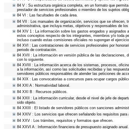
84 V : Su estructura orgánica completa, en un formato que permita 
prestador de servicios profesionales o miembro de los sujetos obli
84 VI : Las facultades de cada área.
84 VII : Los manuales de organización, servicios que se ofrecen, 
administrativa, que incluya metas, objetivos y responsables de los
84 XIV 1 : La información sobre los gastos erogados y asignados a 
estos conceptos respecto de los integrantes, miembros y/o toda p
incluso cuando estas comisiones oficiales no supongan el ejercic
84 XVI : Las contrataciones de servicios profesionales por honorar
periodo de contratación.
84 XVII : La información en versión pública de las declaraciones, de
con lo siguiente.
84 XVIII : La información acerca de los sistemas, procesos, oficin
a la información, así como las solicitudes recibidas y las respuesta
servidores públicos responsables de atender las peticiones de acc
84 XIX : Las convocatorias a concursos para ocupar cargos públic
84 XXI A : Normatividad laboral.
84 XXI B : Recursos públicos.
84 XXII : La información curricular, desde el nivel de jefe de depa
sido objeto.
84 XXIII : El listado de servidores públicos con sanciones administ
84 XXIV : Los servicios que ofrecen señalando los requisitos para 
84 XXV : Los trámites, requisitos y formatos que ofrecen.
84 XXVI A : Información financiera de presupuesto asignado anual.