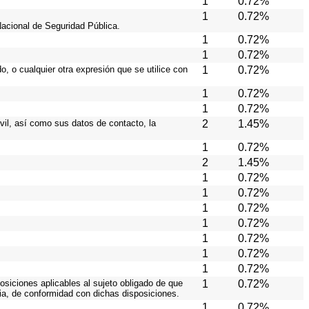
1
0.72%
1
0.72%
Nacional de Seguridad Pública.
1
0.72%
1
0.72%
o, o cualquier otra expresión que se utilice con
1
0.72%
1
0.72%
1
0.72%
ivil, así como sus datos de contacto, la
2
1.45%
1
0.72%
2
1.45%
1
0.72%
1
0.72%
1
0.72%
1
0.72%
1
0.72%
1
0.72%
1
0.72%
osiciones aplicables al sujeto obligado de que
1
0.72%
cia, de conformidad con dichas disposiciones.
1
0.72%