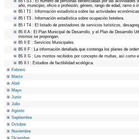
85 I S3 : El número de personas beneficiadas por las actividades d
año, municipio, oficio o profesión, género, rango de edad, ramo o 
85 I T1 : Información estadística sobre las actividades económicas 
85 I T3 : Información estadística sobre ocupación hotelera.
85 I T4 : El listado de prestadores de servicios turísticos, desagre
85 II A : El Plan Municipal de Desarrollo, y el Plan de Desarrollo 
mismos se propongan.
85 II E : Servicios Municipales.
85 II F : La información detallada que contenga los planes de ordena
85 II G : Los montos recibidos por concepto de multas, así como el
85 II I : Estudios de factibilidad ecológica.
Febrero
Marzo
Abril
Mayo
Junio
Julio
Agosto
Septiembre
Octubre
Noviembre
Diciembre