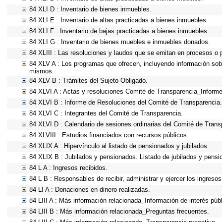
84 XLI D : Inventario de bienes inmuebles.
84 XLI E : Inventario de altas practicadas a bienes inmuebles.
84 XLI F : Inventario de bajas practicadas a bienes inmuebles.
84 XLI G : Inventario de bienes muebles e inmuebles donados.
84 XLIII : Las resoluciones y laudos que se emitan en procesos o 
84 XLV A : Los programas que ofrecen, incluyendo información sobre
mismos.
84 XLV B : Trámites del Sujeto Obligado.
84 XLVI A : Actas y resoluciones Comité de Transparencia_Informe
84 XLVI B : Informe de Resoluciones del Comité de Transparencia.
84 XLVI C : Integrantes del Comité de Transparencia.
84 XLVI D : Calendario de sesiones ordinarias del Comité de Trans
84 XLVIII : Estudios financiados con recursos públicos.
84 XLIX A : Hipervínculo al listado de pensionados y jubilados.
84 XLIX B : Jubilados y pensionados. Listado de jubilados y pensi
84 L A : Ingresos recibidos.
84 L B : Responsables de recibir, administrar y ejercer los ingresos
84 LI A : Donaciones en dinero realizadas.
84 LIII A : Más información relacionada_Información de interés públ
84 LIII B : Más información relacionada_Preguntas frecuentes.