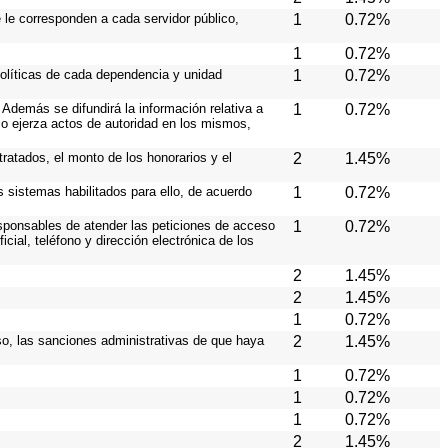
e le corresponden a cada servidor público,
1
0.72%
1
0.72%
políticas de cada dependencia y unidad
1
0.72%
Además se difundirá la información relativa a
1
0.72%
o ejerza actos de autoridad en los mismos,
ratados, el monto de los honorarios y el
2
1.45%
os sistemas habilitados para ello, de acuerdo
1
0.72%
responsables de atender las peticiones de acceso
1
0.72%
cial, teléfono y dirección electrónica de los
2
1.45%
2
1.45%
1
0.72%
caso, las sanciones administrativas de que haya
2
1.45%
1
0.72%
1
0.72%
1
0.72%
2
1.45%