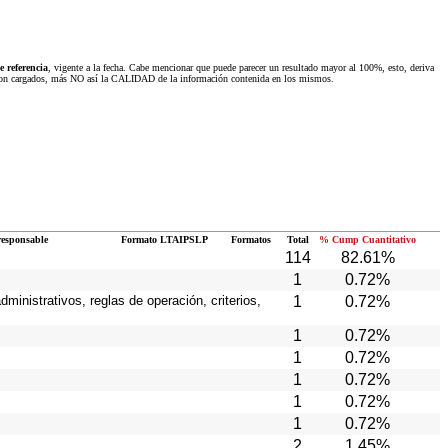
 referencia
, vigente a la fecha. Cabe mencionar que puede parecer un resultado mayor al 100%, esto, deriva
 fueron cargados, más NO así la CALIDAD de la información contenida en los mismos.
responsable
Formato LTAIPSLP
Formatos
Total
% Cump Cuantitativo
114
82.61%
1
0.72%
ministrativos, reglas de operación, criterios,
1
0.72%
1
0.72%
1
0.72%
1
0.72%
1
0.72%
1
0.72%
2
1.45%