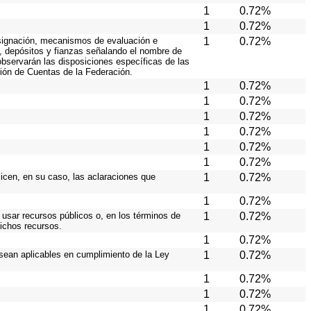
1
0.72%
1
0.72%
 asignación, mecanismos de evaluación e
1
0.72%
s, depósitos y fianzas señalando el nombre de
 observarán las disposiciones específicas de las
ión de Cuentas de la Federación.
1
0.72%
1
0.72%
1
0.72%
1
0.72%
1
0.72%
1
0.72%
licen, en su caso, las aclaraciones que
1
0.72%
1
0.72%
 usar recursos públicos o, en los términos de
1
0.72%
dichos recursos.
1
0.72%
 sean aplicables en cumplimiento de la Ley
1
0.72%
1
0.72%
1
0.72%
1
0.72%