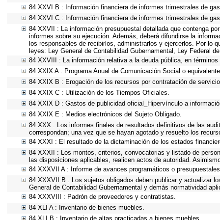
84 XXVI B : Información financiera de informes trimestrales de gas
84 XXVI C : Información financiera de informes trimestrales de gas
84 XXVII : La información presupuestal detallada que contenga por
informes sobre su ejecución. Además, deberá difundirse la informa
los responsables de recibirlos, administrarlos y ejercerlos. Por lo 
leyes: Ley General de Contabilidad Gubernamental, Ley Federal de
84 XXVIII : La información relativa a la deuda pública, en términos 
84 XXIX A : Programa Anual de Comunicación Social o equivalente
84 XXIX B : Erogación de los recursos por contratación de servicios
84 XXIX C : Utilización de los Tiempos Oficiales.
84 XXIX D : Gastos de publicidad oficial_Hipervínculo a información
84 XXIX E : Medios electrónicos del Sujeto Obligado.
84 XXX : Los informes finales de resultados definitivos de las audi
correspondan; una vez que se hayan agotado y resuelto los recurs
84 XXXI : El resultado de la dictaminación de los estados financier
84 XXXII : Los montos, criterios, convocatorias y listado de person
las disposiciones aplicables, realicen actos de autoridad. Asimism
84 XXXVII A : Informe de avances programáticos o presupuestales,
84 XXXVII B : Los sujetos obligados deben publicar y actualizar l
General de Contabilidad Gubernamental y demás normatividad apli
84 XXXVIII : Padrón de proveedores y contratistas.
84 XLI A : Inventario de bienes muebles.
84 XLI B : Inventario de altas practicadas a bienes muebles.