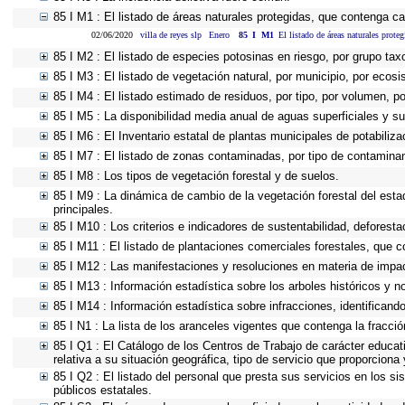
85 I M1 : El listado de áreas naturales protegidas, que contenga c
02/06/2020
villa de reyes slp
Enero
85
I
M1
El listado de áreas naturales prote
85 I M2 : El listado de especies potosinas en riesgo, por grupo ta
85 I M3 : El listado de vegetación natural, por municipio, por ecosi
85 I M4 : El listado estimado de residuos, por tipo, por volumen, p
85 I M5 : La disponibilidad media anual de aguas superficiales y su
85 I M6 : El Inventario estatal de plantas municipales de potabiliz
85 I M7 : El listado de zonas contaminadas, por tipo de contaminan
85 I M8 : Los tipos de vegetación forestal y de suelos.
85 I M9 : La dinámica de cambio de la vegetación forestal del esta
principales.
85 I M10 : Los criterios e indicadores de sustentabilidad, deforest
85 I M11 : El listado de plantaciones comerciales forestales, que c
85 I M12 : Las manifestaciones y resoluciones en materia de impa
85 I M13 : Información estadística sobre los arboles históricos y n
85 I M14 : Información estadística sobre infracciones, identificando
85 I N1 : La lista de los aranceles vigentes que contenga la fracció
85 I Q1 : El Catálogo de los Centros de Trabajo de carácter educativ
relativa a su situación geográfica, tipo de servicio que proporciona
85 I Q2 : El listado del personal que presta sus servicios en los
públicos estatales.