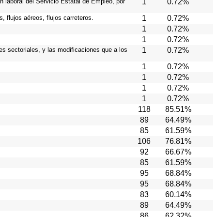
n laboral del Servicio Estatal de Empleo, por
1
0.72%
 flujos aéreos, flujos carreteros.
1
0.72%
1
0.72%
1
0.72%
es sectoriales, y las modificaciones que a los
1
0.72%
1
0.72%
1
0.72%
1
0.72%
1
0.72%
118
85.51%
89
64.49%
85
61.59%
106
76.81%
92
66.67%
85
61.59%
95
68.84%
95
68.84%
83
60.14%
89
64.49%
86
62.32%