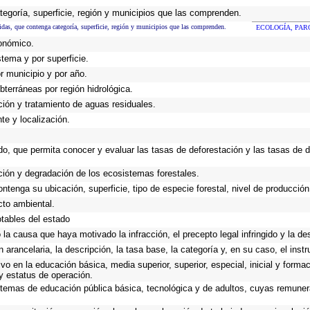
ategoría, superficie, región y municipios que las comprenden.
gidas, que contenga categoría, superficie, región y municipios que las comprenden.
ECOLOGÍA, PAR
xonómico.
stema y por superficie.
or municipio y por año.
bterráneas por región hidrológica.
ación y tratamiento de aguas residuales.
te y localización.
do, que permita conocer y evaluar las tasas de deforestación y las tasas de 
ación y degradación de los ecosistemas forestales.
ontenga su ubicación, superficie, tipo de especie forestal, nivel de producción
cto ambiental.
otables del estado
 la causa que haya motivado la infracción, el precepto legal infringido y la des
n arancelaria, la descripción, la tasa base, la categoría y, en su caso, el inst
o en la educación básica, media superior, superior, especial, inicial y formac
 y estatus de operación.
 sistemas de educación pública básica, tecnológica y de adultos, cuyas remun