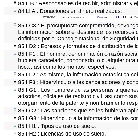
84 L B : Responsables de recibir, administrar y e
84 LI A : Donaciones en dinero realizadas.
07/29/2021
villa de reyes slp
Octubre
84
LI
A
Do
85 I C3 : El presupuesto comprometido, devengad
La información sobre el destino de los recursos 
definidas por el Consejo Nacional de Seguridad 
85 I D2 : Egresos y fórmulas de distribución de l
85 I F1 : El nombre, denominación o razón social 
hubiera cancelado, condonado, o cualquier otra e
fiscal, así como los montos respectivos.
85 I F2 : Asimismo, la información estadística so
85 I F3 : Hipervínculo a las cancelaciones y con
85 I G1 : Los nombres de las personas a quienes s
adscritos, oficiales de registro civil, así como s
otorgamiento de la patente y nombramiento resp
85 I G2 : Las sanciones que se les hubieran apli
85 I G3 : Hipervínculo a la información de los co
85 I H1 : Tipos de uso de suelo.
85 I H2 : Licencias de uso de suelo.