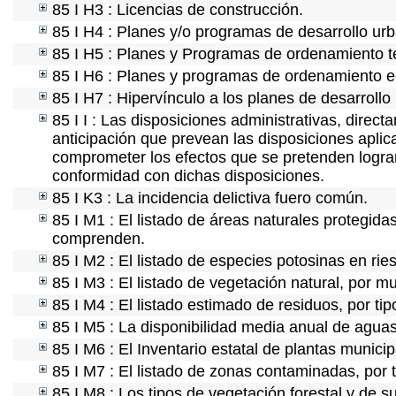
85 I H3 : Licencias de construcción.
85 I H4 : Planes y/o programas de desarrollo ur
85 I H5 : Planes y Programas de ordenamiento ter
85 I H6 : Planes y programas de ordenamiento e
85 I H7 : Hipervínculo a los planes de desarrollo
85 I I : Las disposiciones administrativas, direc
anticipación que prevean las disposiciones aplic
comprometer los efectos que se pretenden lograr
conformidad con dichas disposiciones.
85 I K3 : La incidencia delictiva fuero común.
85 I M1 : El listado de áreas naturales protegida
comprenden.
85 I M2 : El listado de especies potosinas en ri
85 I M3 : El listado de vegetación natural, por mu
85 I M4 : El listado estimado de residuos, por ti
85 I M5 : La disponibilidad media anual de aguas
85 I M6 : El Inventario estatal de plantas munici
85 I M7 : El listado de zonas contaminadas, por 
85 I M8 : Los tipos de vegetación forestal y de s