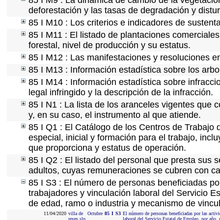
85 I M9 : La dinámica de cambio de la vegetación
deforestación y las tasas de degradación y distur
85 I M10 : Los criterios e indicadores de sustent
85 I M11 : El listado de plantaciones comerciales
forestal, nivel de producción y su estatus.
85 I M12 : Las manifestaciones y resoluciones e
85 I M13 : Información estadística sobre los arbo
85 I M14 : Información estadística sobre infracci
legal infringido y la descripción de la infracción.
85 I N1 : La lista de los aranceles vigentes que c
y, en su caso, el instrumento al que atiende.
85 I Q1 : El Catálogo de los Centros de Trabajo 
especial, inicial y formación para el trabajo, incl
que proporciona y estatus de operación.
85 I Q2 : El listado del personal que presta sus 
adultos, cuyas remuneraciones se cubren con car
85 I S3 : El número de personas beneficiadas po
trabajadores y vinculación laboral del Servicio E
de edad, ramo o industria y mecanismo de vincul
11/04/2020
villa de
Octubre
85
I
S3
El número de personas beneficiadas por las activ
reyes slp
laboral del Servicio Estatal de Empleo, por año,