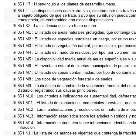
85 I H7 : Hipervínculo a los planes de desarrollo urbano.
85 I I : Las disposiciones administrativas, directamente o a través
al sujeto obligado de que se trate, salvo que su difusión pueda com
emergencia, de conformidad con dichas disposiciones.
85 I K3 : La incidencia delictiva fuero común.
85 I M1 : El listado de áreas naturales protegidas, que contenga ca
85 I M2 : El listado de especies potosinas en riesgo, por grupo ta
85 I M3 : El listado de vegetación natural, por municipio, por ecosi
85 I M4 : El listado estimado de residuos, por tipo, por volumen, po
85 I M5 : La disponibilidad media anual de aguas superficiales y su
85 I M6 : El Inventario estatal de plantas municipales de potabiliz
85 I M7 : El listado de zonas contaminadas, por tipo de contaminan
85 I M8 : Los tipos de vegetación forestal y de suelos.
85 I M9 : La dinámica de cambio de la vegetación forestal del esta
disturbio, registrando sus causas principales.
85 I M10 : Los criterios e indicadores de sustentabilidad, deforest
85 I M11 : El listado de plantaciones comerciales forestales, que co
85 I M12 : Las manifestaciones y resoluciones en materia de impac
85 I M13 : Información estadística sobre los arboles históricos y n
85 I M14 : Información estadística sobre infracciones, identificando
infracción.
85 I N1 : La lista de los aranceles vigentes que contenga la fracción