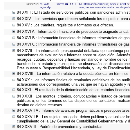
03/09/2020
villa de
Febrero
84
XXII
-
La información curricular, desde el nivel de
reyes slp
caso, las sanciones administrativas de que h
84 XXIII : El listado de servidores públicos con sanciones administr
84 XXIV : Los servicios que ofrecen señalando los requisitos para 
84 XXV : Los trámites, requisitos y formatos que ofrecen.
84 XXVI A : Información financiera de presupuesto asignado anual.
84 XXVI B : Información financiera de informes trimestrales de gas
84 XXVI C : Información financiera de informes trimestrales de gas
84 XXVII : La información presupuestal detallada que contenga por 
mecanismos de evaluación e informes sobre su ejecución. Además, d
recargos, cuotas, depósitos y fianzas señalando el nombre de los re
transferidos al estado y municipios, se observarán las disposicion
Presupuesto y Responsabilidad Hacendaria, y Ley de Fiscalización
84 XXVIII : La información relativa a la deuda pública, en términos 
84 XXX : Los informes finales de resultados definitivos de las audi
aclaraciones que correspondan; una vez que se hayan agotado y re
84 XXXI : El resultado de la dictaminación de los estados financier
84 XXXII : Los montos, criterios, convocatorias y listado de person
públicos o, en los términos de las disposiciones aplicables, reali
destino de dichos recursos.
84 XXXVII A : Informe de avances programáticos o presupuestales,
84 XXXVII B : Los sujetos obligados deben publicar y actualizar l
cumplimiento de la Ley General de Contabilidad Gubernamental y d
84 XXXVIII : Padrón de proveedores y contratistas.