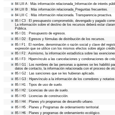
84 LIII A : Más información relacionada_Información de interés públ
84 LIII B : Más información relacionada_Preguntas frecuentes.
84 LIII C : Más información relacionada. Transparencia proactiva.
85 I C3 : El presupuesto comprometido, devengado y pagado corresp
La información sobre el destino de los recursos deberá estar clara
Pública.
85 I D1 : Presupuesto de egresos.
85 I D2 : Egresos y fórmulas de distribución de los recursos.
85 I F1 : El nombre, denominación o razón social y clave del regist
expresión que se utilice con los mismos efectos sobre algún crédit
85 I F2 : Asimismo, la información estadística sobre las exenciones
85 I F3 : Hipervínculo a las cancelaciones y condonaciones de créd
85 I G1 : Los nombres de las personas a quienes se les habilitó para
datos de contacto, la información relacionada con el proceso de o
85 I G2 : Las sanciones que se les hubieran aplicado.
85 I G3 : Hipervínculo a la información de los corredores y notarios
85 I H1 : Tipos de uso de suelo.
85 I H2 : Licencias de uso de suelo.
85 I H3 : Licencias de construcción.
85 I H4 : Planes y/o programas de desarrollo urbano.
85 I H5 : Planes y Programas de ordenamiento territorial.
85 I H6 : Planes y programas de ordenamiento ecológico.