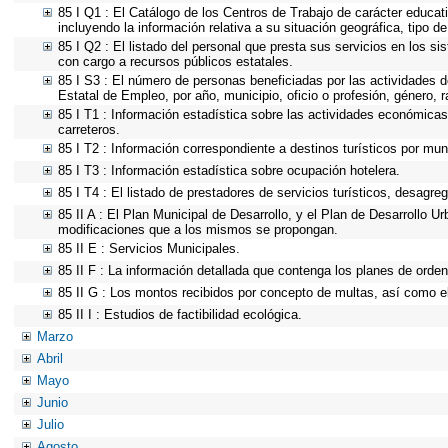
85 I Q1 : El Catálogo de los Centros de Trabajo de carácter educativ
incluyendo la información relativa a su situación geográfica, tipo d
85 I Q2 : El listado del personal que presta sus servicios en los 
con cargo a recursos públicos estatales.
85 I S3 : El número de personas beneficiadas por las actividades d
Estatal de Empleo, por año, municipio, oficio o profesión, género,
85 I T1 : Información estadística sobre las actividades económicas 
carreteros.
85 I T2 : Información correspondiente a destinos turísticos por muni
85 I T3 : Información estadística sobre ocupación hotelera.
85 I T4 : El listado de prestadores de servicios turísticos, desagre
85 II A : El Plan Municipal de Desarrollo, y el Plan de Desarrollo 
modificaciones que a los mismos se propongan.
85 II E : Servicios Municipales.
85 II F : La información detallada que contenga los planes de ordena
85 II G : Los montos recibidos por concepto de multas, así como el 
85 II I : Estudios de factibilidad ecológica.
Marzo
Abril
Mayo
Junio
Julio
Agosto