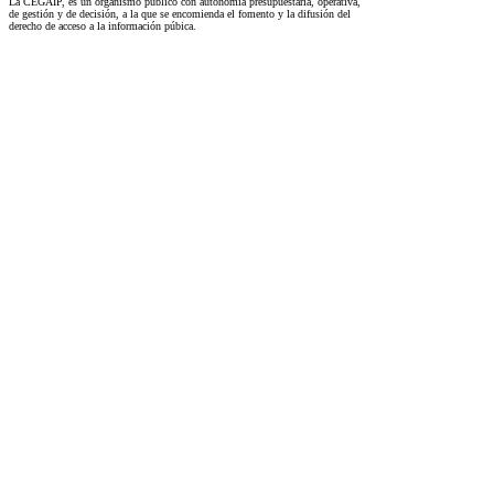
La CEGAIP, es un organismo público con autonomía presupuestaria, operativa,
de gestión y de decisión, a la que se encomienda el fomento y la difusión del
derecho de acceso a la información púbica.