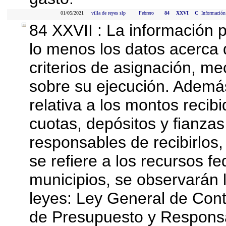
01/05/2021
villa de reyes slp
Febrero
84
XXVI
C
Información 
84 XXVII : La información 
lo menos los datos acerca d
criterios de asignación, m
sobre su ejecución. Además
relativa a los montos recib
cuotas, depósitos y fianza
responsables de recibirlos, 
se refiere a los recursos fe
municipios, se observarán l
leyes: Ley General de Con
de Presupuesto y Responsa