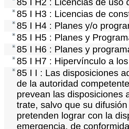
85 I H2 : Licencias de uso 
85 I H3 : Licencias de cons
85 I H4 : Planes y/o progr
85 I H5 : Planes y Programa
85 I H6 : Planes y program
85 I H7 : Hipervínculo a lo
85 I I : Las disposiciones a
de la autoridad competente
prevean las disposiciones a
trate, salvo que su difusi
pretenden lograr con la dis
emergencia, de conformida