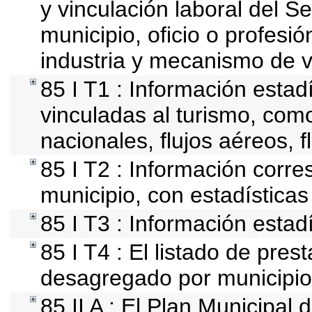
y vinculación laboral del S
municipio, oficio o profesi
industria y mecanismo de v
85 I T1 : Información estad
vinculadas al turismo, com
nacionales, flujos aéreos, f
85 I T2 : Información corre
municipio, con estadísticas 
85 I T3 : Información estad
85 I T4 : El listado de pres
desagregado por municipio
85 II A : El Plan Municipal 