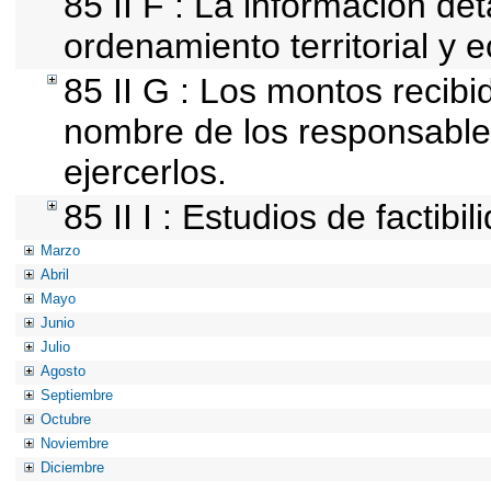
85 II F : La información de
ordenamiento territorial y e
85 II G : Los montos recib
nombre de los responsables 
ejercerlos.
85 II I : Estudios de factibi
Marzo
Abril
Mayo
Junio
Julio
Agosto
Septiembre
Octubre
Noviembre
Diciembre