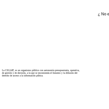
¿ No e
La CEGAIP, es un organismo público con autonomía presupuestaria, operativa,
de gestión y de decisión, a la que se encomienda el fomento y la difusión del
derecho de acceso a la información púbica.