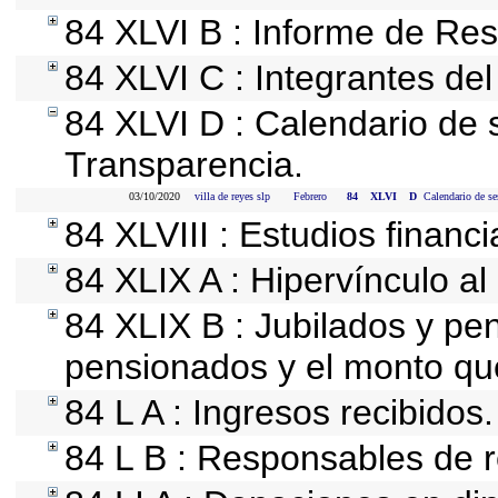
84 XLVI B : Informe de Res
84 XLVI C : Integrantes de
84 XLVI D : Calendario de 
Transparencia.
03/10/2020
villa de reyes slp
Febrero
84
XLVI
D
Calendario de se
84 XLVIII : Estudios financ
84 XLIX A : Hipervínculo al
84 XLIX B : Jubilados y pen
pensionados y el monto qu
84 L A : Ingresos recibidos.
84 L B : Responsables de re