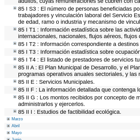
adultos, cuyas remuneraciones se cubren con car
85 I S3 : El número de personas beneficiadas po
trabajadores y vinculación laboral del Servicio E
de edad, ramo o industria y mecanismo de vincul
85 I T1 : Información estadística sobre las acti
internacionales, nacionales, flujos aéreos, flujos 
85 I T2 : Información correspondiente a destinos t
85 I T3 : Información estadística sobre ocupación
85 I T4 : El listado de prestadores de servicios t
85 II A : El Plan Municipal de Desarrollo, y el P
programas operativos anuales sectoriales, y las
85 II E : Servicios Municipales.
85 II F : La información detallada que contenga l
85 II G : Los montos recibidos por concepto de m
administrarlos y ejercerlos.
85 II I : Estudios de factibilidad ecológica.
Marzo
Abril
Mayo
Junio