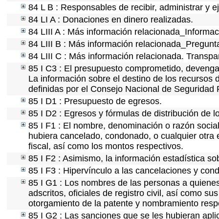
84 L B : Responsables de recibir, administrar y ej
84 LI A : Donaciones en dinero realizadas.
84 LIII A : Más información relacionada_Informaci
84 LIII B : Más información relacionada_Pregunt
84 LIII C : Más información relacionada. Transpa
85 I C3 : El presupuesto comprometido, devengad
La información sobre el destino de los recursos 
definidas por el Consejo Nacional de Seguridad 
85 I D1 : Presupuesto de egresos.
85 I D2 : Egresos y fórmulas de distribución de l
85 I F1 : El nombre, denominación o razón social 
hubiera cancelado, condonado, o cualquier otra e
fiscal, así como los montos respectivos.
85 I F2 : Asimismo, la información estadística so
85 I F3 : Hipervínculo a las cancelaciones y cond
85 I G1 : Los nombres de las personas a quienes s
adscritos, oficiales de registro civil, así como s
otorgamiento de la patente y nombramiento resp
85 I G2 : Las sanciones que se les hubieran apli