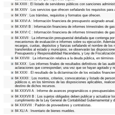
84 XXIII : El listado de servidores públicos con sanciones administr
84 XXIV : Los servicios que ofrecen señalando los requisitos para 
84 XXV : Los trámites, requisitos y formatos que ofrecen.
84 XXVI A : Información financiera de presupuesto asignado anual.
84 XXVI B : Información financiera de informes trimestrales de gas
84 XXVI C : Información financiera de informes trimestrales de gas
84 XXVII : La información presupuestal detallada que contenga por 
mecanismos de evaluación e informes sobre su ejecución. Además, d
recargos, cuotas, depósitos y fianzas señalando el nombre de los re
transferidos al estado y municipios, se observarán las disposicion
Presupuesto y Responsabilidad Hacendaria, y Ley de Fiscalización
84 XXVIII : La información relativa a la deuda pública, en términos 
84 XXX : Los informes finales de resultados definitivos de las audi
aclaraciones que correspondan; una vez que se hayan agotado y re
84 XXXI : El resultado de la dictaminación de los estados financier
84 XXXII : Los montos, criterios, convocatorias y listado de person
públicos o, en los términos de las disposiciones aplicables, reali
destino de dichos recursos.
84 XXXVII A : Informe de avances programáticos o presupuestales,
84 XXXVII B : Los sujetos obligados deben publicar y actualizar l
cumplimiento de la Ley General de Contabilidad Gubernamental y d
84 XXXVIII : Padrón de proveedores y contratistas.
84 XLI A : Inventario de bienes muebles.