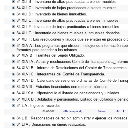
84 XLI B : Inventario de altas practicadas a bienes muebles.
84 XLI C : Inventario de bajas practicadas a bienes muebles.
84 XLI D : Inventario de bienes inmuebles.
84 XLI E : Inventario de altas practicadas a bienes inmuebles.
84 XLI F : Inventario de bajas practicadas a bienes inmuebles.
84 XLI G : Inventario de bienes muebles e inmuebles donados.
84 XLIII : Las resoluciones y laudos que se emitan en procesos o 
84 XLV A : Los programas que ofrecen, incluyendo información sobre
formatos para acceder a los mismos.
84 XLV B : Trámites del Sujeto Obligado.
84 XLVI A : Actas y resoluciones Comité de Transparencia_Informe
84 XLVI B : Informe de Resoluciones del Comité de Transparencia.
84 XLVI C : Integrantes del Comité de Transparencia.
84 XLVI D : Calendario de sesiones ordinarias del Comité de Trans
84 XLVIII : Estudios financiados con recursos públicos.
84 XLIX A : Hipervínculo al listado de pensionados y jubilados.
84 XLIX B : Jubilados y pensionados. Listado de jubilados y pensi
84 L A : Ingresos recibidos.
01/05/2021
villa de reyes slp
Febrero
84
L
84 L B : Responsables de recibir, administrar y ejercer los ingresos
84 LI A : Donaciones en dinero realizadas.