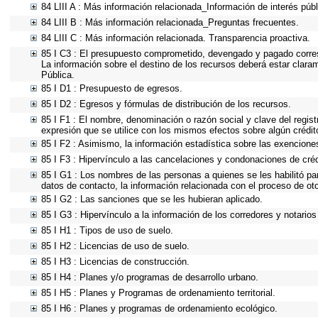
84 LIII A : Más información relacionada_Información de interés públ
84 LIII B : Más información relacionada_Preguntas frecuentes.
84 LIII C : Más información relacionada. Transparencia proactiva.
85 I C3 : El presupuesto comprometido, devengado y pagado corresp
La información sobre el destino de los recursos deberá estar clara
Pública.
85 I D1 : Presupuesto de egresos.
85 I D2 : Egresos y fórmulas de distribución de los recursos.
85 I F1 : El nombre, denominación o razón social y clave del regist
expresión que se utilice con los mismos efectos sobre algún crédit
85 I F2 : Asimismo, la información estadística sobre las exenciones
85 I F3 : Hipervínculo a las cancelaciones y condonaciones de créd
85 I G1 : Los nombres de las personas a quienes se les habilitó para
datos de contacto, la información relacionada con el proceso de o
85 I G2 : Las sanciones que se les hubieran aplicado.
85 I G3 : Hipervínculo a la información de los corredores y notarios
85 I H1 : Tipos de uso de suelo.
85 I H2 : Licencias de uso de suelo.
85 I H3 : Licencias de construcción.
85 I H4 : Planes y/o programas de desarrollo urbano.
85 I H5 : Planes y Programas de ordenamiento territorial.
85 I H6 : Planes y programas de ordenamiento ecológico.