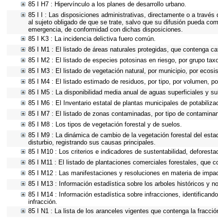
85 I H7 : Hipervínculo a los planes de desarrollo urbano.
85 I I : Las disposiciones administrativas, directamente o a través
al sujeto obligado de que se trate, salvo que su difusión pueda com
emergencia, de conformidad con dichas disposiciones.
85 I K3 : La incidencia delictiva fuero común.
85 I M1 : El listado de áreas naturales protegidas, que contenga ca
85 I M2 : El listado de especies potosinas en riesgo, por grupo ta
85 I M3 : El listado de vegetación natural, por municipio, por ecosi
85 I M4 : El listado estimado de residuos, por tipo, por volumen, po
85 I M5 : La disponibilidad media anual de aguas superficiales y su
85 I M6 : El Inventario estatal de plantas municipales de potabiliz
85 I M7 : El listado de zonas contaminadas, por tipo de contaminan
85 I M8 : Los tipos de vegetación forestal y de suelos.
85 I M9 : La dinámica de cambio de la vegetación forestal del esta
disturbio, registrando sus causas principales.
85 I M10 : Los criterios e indicadores de sustentabilidad, deforest
85 I M11 : El listado de plantaciones comerciales forestales, que co
85 I M12 : Las manifestaciones y resoluciones en materia de impac
85 I M13 : Información estadística sobre los arboles históricos y n
85 I M14 : Información estadística sobre infracciones, identificando
infracción.
85 I N1 : La lista de los aranceles vigentes que contenga la fracción