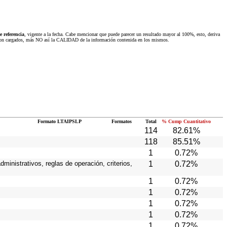
 referencia
, vigente a la fecha. Cabe mencionar que puede parecer un resultado mayor al 100%, esto, deriva
 fueron cargados, más NO así la CALIDAD de la información contenida en los mismos.
Formato LTAIPSLP
Formatos
Total
% Cump Cuantitativo
114
82.61%
118
85.51%
1
0.72%
ministrativos, reglas de operación, criterios,
1
0.72%
1
0.72%
1
0.72%
1
0.72%
1
0.72%
1
0.72%