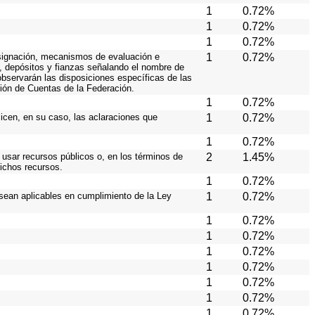
1
0.72%
1
0.72%
1
0.72%
 asignación, mecanismos de evaluación e
1
0.72%
s, depósitos y fianzas señalando el nombre de
 observarán las disposiciones específicas de las
ión de Cuentas de la Federación.
1
0.72%
licen, en su caso, las aclaraciones que
1
0.72%
1
0.72%
 usar recursos públicos o, en los términos de
2
1.45%
dichos recursos.
1
0.72%
 sean aplicables en cumplimiento de la Ley
1
0.72%
1
0.72%
1
0.72%
1
0.72%
1
0.72%
1
0.72%
1
0.72%
1
0.72%