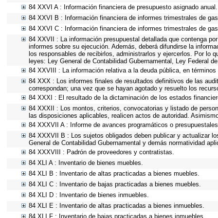
84 XXVI A : Información financiera de presupuesto asignado anual.
84 XXVI B : Información financiera de informes trimestrales de gas
84 XXVI C : Información financiera de informes trimestrales de gas
84 XXVII : La información presupuestal detallada que contenga por
informes sobre su ejecución. Además, deberá difundirse la informa
los responsables de recibirlos, administrarlos y ejercerlos. Por lo 
leyes: Ley General de Contabilidad Gubernamental, Ley Federal de
84 XXVIII : La información relativa a la deuda pública, en términos 
84 XXX : Los informes finales de resultados definitivos de las audi
correspondan; una vez que se hayan agotado y resuelto los recurs
84 XXXI : El resultado de la dictaminación de los estados financier
84 XXXII : Los montos, criterios, convocatorias y listado de person
las disposiciones aplicables, realicen actos de autoridad. Asimism
84 XXXVII A : Informe de avances programáticos o presupuestales,
84 XXXVII B : Los sujetos obligados deben publicar y actualizar l
General de Contabilidad Gubernamental y demás normatividad apli
84 XXXVIII : Padrón de proveedores y contratistas.
84 XLI A : Inventario de bienes muebles.
84 XLI B : Inventario de altas practicadas a bienes muebles.
84 XLI C : Inventario de bajas practicadas a bienes muebles.
84 XLI D : Inventario de bienes inmuebles.
84 XLI E : Inventario de altas practicadas a bienes inmuebles.
84 XLI F : Inventario de bajas practicadas a bienes inmuebles.