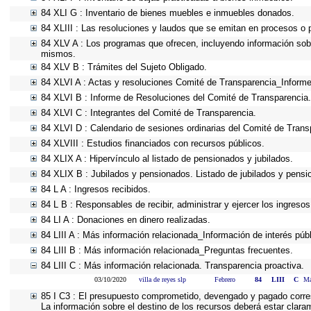
84 XLI G : Inventario de bienes muebles e inmuebles donados.
84 XLIII : Las resoluciones y laudos que se emitan en procesos o 
84 XLV A : Los programas que ofrecen, incluyendo información sobre
mismos.
84 XLV B : Trámites del Sujeto Obligado.
84 XLVI A : Actas y resoluciones Comité de Transparencia_Informe
84 XLVI B : Informe de Resoluciones del Comité de Transparencia.
84 XLVI C : Integrantes del Comité de Transparencia.
84 XLVI D : Calendario de sesiones ordinarias del Comité de Trans
84 XLVIII : Estudios financiados con recursos públicos.
84 XLIX A : Hipervínculo al listado de pensionados y jubilados.
84 XLIX B : Jubilados y pensionados. Listado de jubilados y pensi
84 L A : Ingresos recibidos.
84 L B : Responsables de recibir, administrar y ejercer los ingresos
84 LI A : Donaciones en dinero realizadas.
84 LIII A : Más información relacionada_Información de interés públ
84 LIII B : Más información relacionada_Preguntas frecuentes.
84 LIII C : Más información relacionada. Transparencia proactiva.
03/10/2020
villa de reyes slp
Febrero
84
LIII
C
Má
85 I C3 : El presupuesto comprometido, devengado y pagado corresp
La información sobre el destino de los recursos deberá estar clara