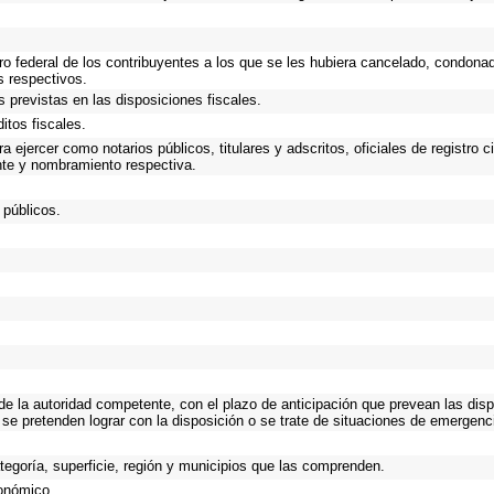
ro federal de los contribuyentes a los que se les hubiera cancelado, condonad
s respectivos.
 previstas en las disposiciones fiscales.
itos fiscales.
 ejercer como notarios públicos, titulares y adscritos, oficiales de registro c
nte y nombramiento respectiva.
 públicos.
 de la autoridad competente, con el plazo de anticipación que prevean las disp
 se pretenden lograr con la disposición o se trate de situaciones de emergen
ategoría, superficie, región y municipios que las comprenden.
xonómico.