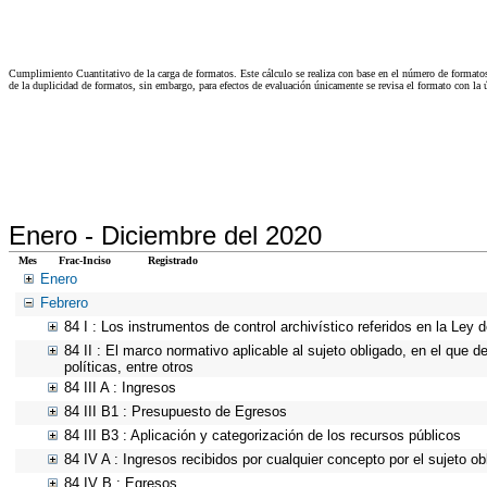
Cumplimiento Cuantitativo de la carga de formatos. Este cálculo se realiza con base en el número de formato
de la duplicidad de formatos, sin embargo, para efectos de evaluación únicamente se revisa el formato con l
Enero -
Diciembre del 2020
Mes
Frac-Inciso
Registrado
Enero
Febrero
84 I : Los instrumentos de control archivístico referidos en la Ley
84 II : El marco normativo aplicable al sujeto obligado, en el que d
políticas, entre otros
84 III A : Ingresos
84 III B1 : Presupuesto de Egresos
84 III B3 : Aplicación y categorización de los recursos públicos
84 IV A : Ingresos recibidos por cualquier concepto por el sujeto ob
84 IV B : Egresos.