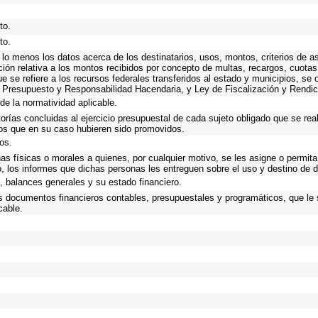
to.
to.
 lo menos los datos acerca de los destinatarios, usos, montos, criterios de
ción relativa a los montos recibidos por concepto de multas, recargos, cuota
que se refiere a los recursos federales transferidos al estado y municipios, se
 Presupuesto y Responsabilidad Hacendaria, y Ley de Fiscalización y Rendic
de la normatividad aplicable.
torías concluidas al ejercicio presupuestal de cada sujeto obligado que se rea
os que en su caso hubieren sido promovidos.
os.
as físicas o morales a quienes, por cualquier motivo, se les asigne o permita
o, los informes que dichas personas les entreguen sobre el uso y destino de 
 balances generales y su estado financiero.
os documentos financieros contables, presupuestales y programáticos, que le
cable.