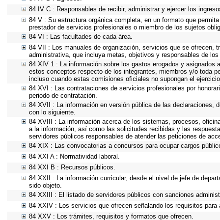
84 IV C : Responsables de recibir, administrar y ejercer los ingreso
84 V : Su estructura orgánica completa, en un formato que permita 
prestador de servicios profesionales o miembro de los sujetos obli
84 VI : Las facultades de cada área.
84 VII : Los manuales de organización, servicios que se ofrecen, 
administrativa, que incluya metas, objetivos y responsables de los
84 XIV 1 : La información sobre los gastos erogados y asignados a 
estos conceptos respecto de los integrantes, miembros y/o toda p
incluso cuando estas comisiones oficiales no supongan el ejercic
84 XVI : Las contrataciones de servicios profesionales por honorar
periodo de contratación.
84 XVII : La información en versión pública de las declaraciones, de
con lo siguiente.
84 XVIII : La información acerca de los sistemas, procesos, oficin
a la información, así como las solicitudes recibidas y las respuesta
servidores públicos responsables de atender las peticiones de acc
84 XIX : Las convocatorias a concursos para ocupar cargos públic
84 XXI A : Normatividad laboral.
84 XXI B : Recursos públicos.
84 XXII : La información curricular, desde el nivel de jefe de depa
sido objeto.
84 XXIII : El listado de servidores públicos con sanciones administ
84 XXIV : Los servicios que ofrecen señalando los requisitos para 
84 XXV : Los trámites, requisitos y formatos que ofrecen.