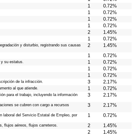
1
0.72%
1
0.72%
1
0.72%
1
0.72%
2
1.45%
1
0.72%
degradación y disturbio, registrando sus causas
2
1.45%
1
0.72%
 y su estatus.
1
0.72%
1
0.72%
1
0.72%
cripción de la infracción.
3
2.17%
rumento al que atiende.
1
0.72%
ión para el trabajo, incluyendo la información
3
2.17%
eraciones se cubren con cargo a recursos
3
2.17%
n laboral del Servicio Estatal de Empleo, por
1
0.72%
 flujos aéreos, flujos carreteros.
2
1.45%
2
1.45%