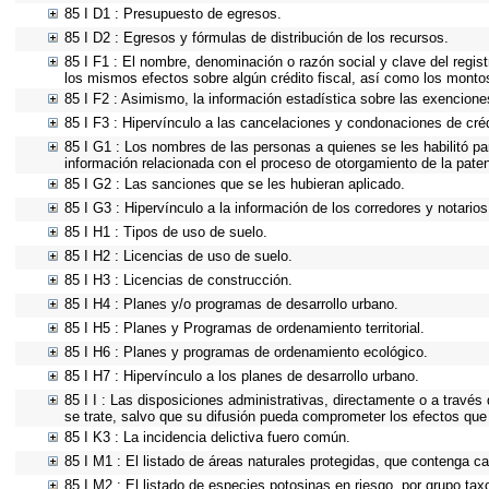
85 I D1 : Presupuesto de egresos.
85 I D2 : Egresos y fórmulas de distribución de los recursos.
85 I F1 : El nombre, denominación o razón social y clave del regist
los mismos efectos sobre algún crédito fiscal, así como los monto
85 I F2 : Asimismo, la información estadística sobre las exenciones
85 I F3 : Hipervínculo a las cancelaciones y condonaciones de créd
85 I G1 : Los nombres de las personas a quienes se les habilitó para
información relacionada con el proceso de otorgamiento de la pate
85 I G2 : Las sanciones que se les hubieran aplicado.
85 I G3 : Hipervínculo a la información de los corredores y notarios
85 I H1 : Tipos de uso de suelo.
85 I H2 : Licencias de uso de suelo.
85 I H3 : Licencias de construcción.
85 I H4 : Planes y/o programas de desarrollo urbano.
85 I H5 : Planes y Programas de ordenamiento territorial.
85 I H6 : Planes y programas de ordenamiento ecológico.
85 I H7 : Hipervínculo a los planes de desarrollo urbano.
85 I I : Las disposiciones administrativas, directamente o a través
se trate, salvo que su difusión pueda comprometer los efectos que
85 I K3 : La incidencia delictiva fuero común.
85 I M1 : El listado de áreas naturales protegidas, que contenga c
85 I M2 : El listado de especies potosinas en riesgo, por grupo ta