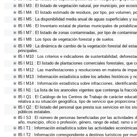
85 I M3 : El listado de vegetación natural, por municipio, por ecosi
85 I M4 : El listado estimado de residuos, por tipo, por volumen, p
85 I M5 : La disponibilidad media anual de aguas superficiales y su
85 I M6 : El Inventario estatal de plantas municipales de potabiliz
85 I M7 : El listado de zonas contaminadas, por tipo de contaminan
85 I M8 : Los tipos de vegetación forestal y de suelos.
85 I M9 : La dinámica de cambio de la vegetación forestal del esta
principales.
85 I M10 : Los criterios e indicadores de sustentabilidad, deforest
85 I M11 : El listado de plantaciones comerciales forestales, que c
85 I M12 : Las manifestaciones y resoluciones en materia de impa
85 I M13 : Información estadística sobre los arboles históricos y n
85 I M14 : Información estadística sobre infracciones, identificando
85 I N1 : La lista de los aranceles vigentes que contenga la fracció
85 I Q1 : El Catálogo de los Centros de Trabajo de carácter educativ
relativa a su situación geográfica, tipo de servicio que proporciona
85 I Q2 : El listado del personal que presta sus servicios en los
públicos estatales.
85 I S3 : El número de personas beneficiadas por las actividades d
año, municipio, oficio o profesión, género, rango de edad, ramo o 
85 I T1 : Información estadística sobre las actividades económicas 
85 I T2 : Información correspondiente a destinos turísticos por muni