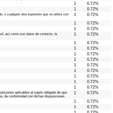
1
0.72%
1
0.72%
o, o cualquier otra expresión que se utilice con
1
0.72%
1
0.72%
1
0.72%
ivil, así como sus datos de contacto, la
1
0.72%
1
0.72%
1
0.72%
1
0.72%
1
0.72%
1
0.72%
1
0.72%
1
0.72%
1
0.72%
1
0.72%
osiciones aplicables al sujeto obligado de que
1
0.72%
cia, de conformidad con dichas disposiciones.
1
0.72%
1
0.72%
1
0.72%