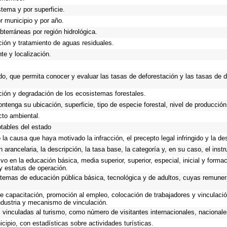
stema y por superficie.
or municipio y por año.
bterráneas por región hidrológica.
ación y tratamiento de aguas residuales.
te y localización.
do, que permita conocer y evaluar las tasas de deforestación y las tasas de 
ación y degradación de los ecosistemas forestales.
ontenga su ubicación, superficie, tipo de especie forestal, nivel de producción
cto ambiental.
otables del estado
 la causa que haya motivado la infracción, el precepto legal infringido y la des
n arancelaria, la descripción, la tasa base, la categoría y, en su caso, el inst
o en la educación básica, media superior, superior, especial, inicial y formac
 y estatus de operación.
 sistemas de educación pública básica, tecnológica y de adultos, cuyas remun
e capacitación, promoción al empleo, colocación de trabajadores y vinculació
industria y mecanismo de vinculación.
vinculadas al turismo, como número de visitantes internacionales, nacionales,
cipio, con estadísticas sobre actividades turísticas.