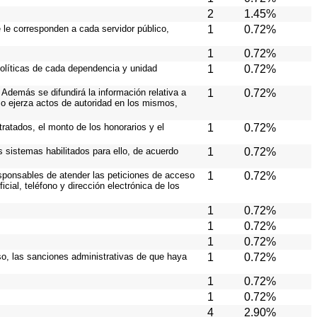
2
1.45%
e le corresponden a cada servidor público,
1
0.72%
1
0.72%
políticas de cada dependencia y unidad
1
0.72%
Además se difundirá la información relativa a
1
0.72%
o ejerza actos de autoridad en los mismos,
ratados, el monto de los honorarios y el
1
0.72%
os sistemas habilitados para ello, de acuerdo
1
0.72%
responsables de atender las peticiones de acceso
1
0.72%
cial, teléfono y dirección electrónica de los
1
0.72%
1
0.72%
1
0.72%
caso, las sanciones administrativas de que haya
1
0.72%
1
0.72%
1
0.72%
4
2.90%