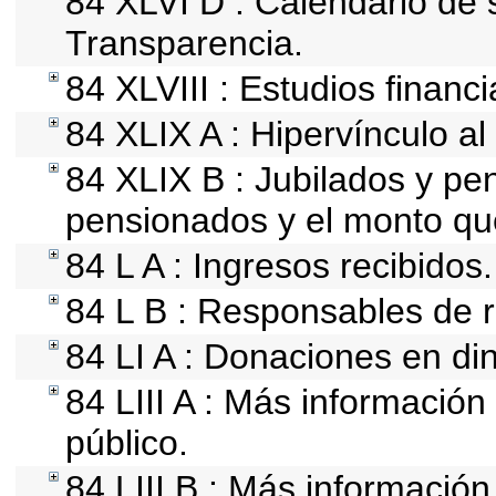
84 XLVI D : Calendario de 
Transparencia.
84 XLVIII : Estudios financ
84 XLIX A : Hipervínculo al
84 XLIX B : Jubilados y pe
pensionados y el monto qu
84 L A : Ingresos recibidos.
84 L B : Responsables de re
84 LI A : Donaciones en din
84 LIII A : Más informació
público.
84 LIII B : Más informació