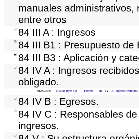
manuales administrativos, re
entre otros
84 III A : Ingresos
84 III B1 : Presupuesto de
84 III B3 : Aplicación y cat
84 IV A : Ingresos recibido
obligado.
01/05/2021
villa de reyes slp
Febrero
84
IV
A
Ingresos recibidos 
84 IV B : Egresos.
84 IV C : Responsables de r
ingresos.
84 V : Su estructura orgán