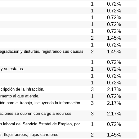
1
0.72%
1
0.72%
1
0.72%
1
0.72%
1
0.72%
2
1.45%
1
0.72%
egradación y disturbio, registrando sus causas
2
1.45%
1
0.72%
 y su estatus.
1
0.72%
1
0.72%
1
0.72%
cripción de la infracción.
3
2.17%
rumento al que atiende.
1
0.72%
ión para el trabajo, incluyendo la información
3
2.17%
raciones se cubren con cargo a recursos
3
2.17%
 laboral del Servicio Estatal de Empleo, por
1
0.72%
 flujos aéreos, flujos carreteros.
2
1.45%