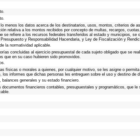
to.
to.
 lo menos los datos acerca de los destinatarios, usos, montos, criterios de
ión relativa a los montos recibidos por concepto de multas, recargos, cuota
que se refiere a los recursos federales transferidos al estado y municipios, se
 Presupuesto y Responsabilidad Hacendaria, y Ley de Fiscalización y Rendic
de la normatividad aplicable.
torías concluidas al ejercicio presupuestal de cada sujeto obligado que se rea
os que en su caso hubieren sido promovidos.
os.
as físicas o morales a quienes, por cualquier motivo, se les asigne o permita
o, los informes que dichas personas les entreguen sobre el uso y destino de 
 balances generales y su estado financiero.
os documentos financieros contables, presupuestales y programáticos, que le 
cable.