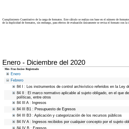
Cumplimiento Cuantitativo de la carga de formatos. Este cálculo se realiza con base en el número de formato
de la duplicidad de formatos, sin embargo, para efectos de evaluación únicamente se revisa el formato con l
Enero -
Diciembre del 2020
Mes
Frac-Inciso
Registrado
Enero
Febrero
84 I : Los instrumentos de control archivístico referidos en la Ley
84 II : El marco normativo aplicable al sujeto obligado, en el que d
políticas, entre otros
84 III A : Ingresos
84 III B1 : Presupuesto de Egresos
84 III B3 : Aplicación y categorización de los recursos públicos
84 IV A : Ingresos recibidos por cualquier concepto por el sujeto ob
84 IV B : Egresos.