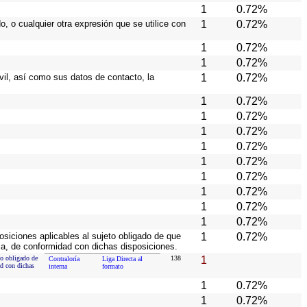
1
0.72%
, o cualquier otra expresión que se utilice con
1
0.72%
1
0.72%
1
0.72%
ivil, así como sus datos de contacto, la
1
0.72%
1
0.72%
1
0.72%
1
0.72%
1
0.72%
1
0.72%
1
0.72%
1
0.72%
1
0.72%
1
0.72%
osiciones aplicables al sujeto obligado de que
1
0.72%
ia, de conformidad con dichas disposiciones.
to obligado de
138
1
Contraloría
Liga Directa al
ad con dichas
interna
formato
1
0.72%
1
0.72%