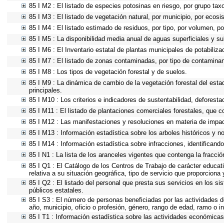
85 I M2 : El listado de especies potosinas en riesgo, por grupo ta
85 I M3 : El listado de vegetación natural, por municipio, por ecosi
85 I M4 : El listado estimado de residuos, por tipo, por volumen, po
85 I M5 : La disponibilidad media anual de aguas superficiales y su
85 I M6 : El Inventario estatal de plantas municipales de potabiliz
85 I M7 : El listado de zonas contaminadas, por tipo de contaminan
85 I M8 : Los tipos de vegetación forestal y de suelos.
85 I M9 : La dinámica de cambio de la vegetación forestal del esta
principales.
85 I M10 : Los criterios e indicadores de sustentabilidad, deforest
85 I M11 : El listado de plantaciones comerciales forestales, que co
85 I M12 : Las manifestaciones y resoluciones en materia de impac
85 I M13 : Información estadística sobre los arboles históricos y n
85 I M14 : Información estadística sobre infracciones, identificando 
85 I N1 : La lista de los aranceles vigentes que contenga la fracción
85 I Q1 : El Catálogo de los Centros de Trabajo de carácter educativ
relativa a su situación geográfica, tipo de servicio que proporciona
85 I Q2 : El listado del personal que presta sus servicios en los 
públicos estatales.
85 I S3 : El número de personas beneficiadas por las actividades d
año, municipio, oficio o profesión, género, rango de edad, ramo o 
85 I T1 : Información estadística sobre las actividades económicas 