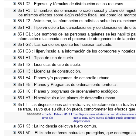
85 I D2 : Egresos y fórmulas de distribución de los recursos.
85 I F1 : El nombre, denominación o razón social y clave del regist
los mismos efectos sobre algún crédito fiscal, así como los monto
85 I F2 : Asimismo, la información estadística sobre las exenciones
85 I F3 : Hipervínculo a las cancelaciones y condonaciones de créd
85 I G1 : Los nombres de las personas a quienes se les habilitó para
información relacionada con el proceso de otorgamiento de la pate
85 I G2 : Las sanciones que se les hubieran aplicado.
85 I G3 : Hipervínculo a la información de los corredores y notarios
85 I H1 : Tipos de uso de suelo.
85 I H2 : Licencias de uso de suelo.
85 I H3 : Licencias de construcción.
85 I H4 : Planes y/o programas de desarrollo urbano.
85 I H5 : Planes y Programas de ordenamiento territorial.
85 I H6 : Planes y programas de ordenamiento ecológico.
85 I H7 : Hipervínculo a los planes de desarrollo urbano.
85 I I : Las disposiciones administrativas, directamente o a través
se trate, salvo que su difusión pueda comprometer los efectos que 
03/10/2020
villa de
Febrero
85
I
I
Las disposiciones administrativas, directamente o a
reyes slp
que se trate, salvo que su difusión pueda compromet
disposiciones.
85 I K3 : La incidencia delictiva fuero común.
85 I M1 : El listado de áreas naturales protegidas, que contenga ca