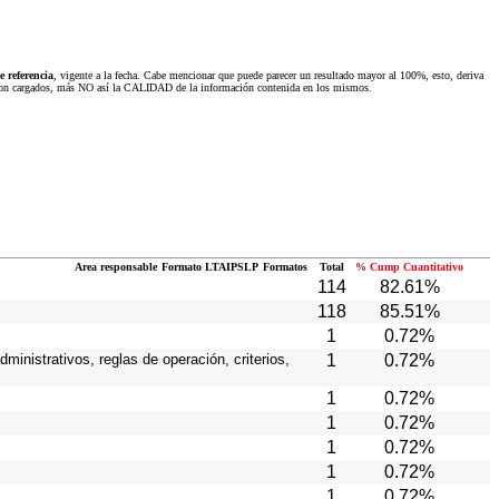
 referencia
, vigente a la fecha. Cabe mencionar que puede parecer un resultado mayor al 100%, esto, deriva
 fueron cargados, más NO así la CALIDAD de la información contenida en los mismos.
Area responsable
Formato LTAIPSLP
Formatos
Total
% Cump Cuantitativo
114
82.61%
118
85.51%
1
0.72%
ministrativos, reglas de operación, criterios,
1
0.72%
1
0.72%
1
0.72%
1
0.72%
1
0.72%
1
0.72%