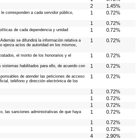
2
1.45%
 le corresponden a cada servidor público,
1
0.72%
1
0.72%
políticas de cada dependencia y unidad
1
0.72%
Además se difundirá la información relativa a
1
0.72%
o ejerza actos de autoridad en los mismos,
ratados, el monto de los honorarios y el
1
0.72%
os sistemas habilitados para ello, de acuerdo con
1
0.72%
responsables de atender las peticiones de acceso
1
0.72%
cial, teléfono y dirección electrónica de los
1
0.72%
1
0.72%
1
0.72%
aso, las sanciones administrativas de que haya
1
0.72%
1
0.72%
1
0.72%
4
2.90%