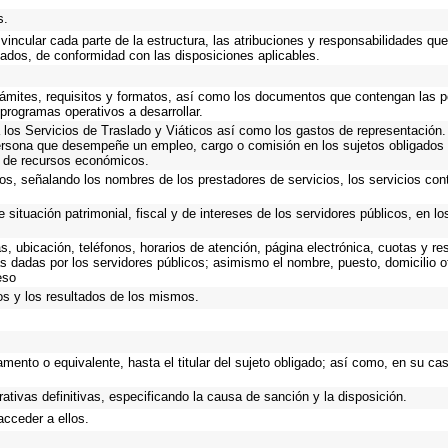
s.
incular cada parte de la estructura, las atribuciones y responsabilidades que
gados, de conformidad con las disposiciones aplicables.
trámites, requisitos y formatos, así como los documentos que contengan las 
programas operativos a desarrollar.
los Servicios de Traslado y Viáticos así como los gastos de representación. 
ersona que desempeñe un empleo, cargo o comisión en los sujetos obligados 
o de recursos económicos.
os, señalando los nombres de los prestadores de servicios, los servicios cont
 situación patrimonial, fiscal y de intereses de los servidores públicos, en l
as, ubicación, teléfonos, horarios de atención, página electrónica, cuotas y 
s dadas por los servidores públicos; asimismo el nombre, puesto, domicilio ofi
eso
os y los resultados de los mismos.
tamento o equivalente, hasta el titular del sujeto obligado; así como, en su c
ativas definitivas, especificando la causa de sanción y la disposición.
acceder a ellos.