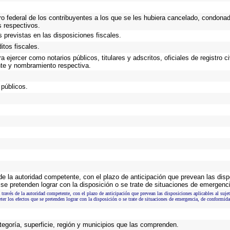
ro federal de los contribuyentes a los que se les hubiera cancelado, condonado
s respectivos.
 previstas en las disposiciones fiscales.
itos fiscales.
 ejercer como notarios públicos, titulares y adscritos, oficiales de registro c
nte y nombramiento respectiva.
 públicos.
 de la autoridad competente, con el plazo de anticipación que prevean las disp
se pretenden lograr con la disposición o se trate de situaciones de emergenc
 través de la autoridad competente, con el plazo de anticipación que prevean las disposiciones aplicables al suje
er los efectos que se pretenden lograr con la disposición o se trate de situaciones de emergencia, de conformid
tegoría, superficie, región y municipios que las comprenden.