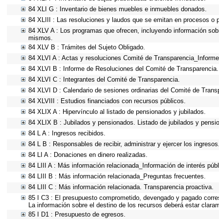
84 XLI G : Inventario de bienes muebles e inmuebles donados.
84 XLIII : Las resoluciones y laudos que se emitan en procesos o 
84 XLV A : Los programas que ofrecen, incluyendo información sobre
mismos.
84 XLV B : Trámites del Sujeto Obligado.
84 XLVI A : Actas y resoluciones Comité de Transparencia_Informe
84 XLVI B : Informe de Resoluciones del Comité de Transparencia.
84 XLVI C : Integrantes del Comité de Transparencia.
84 XLVI D : Calendario de sesiones ordinarias del Comité de Trans
84 XLVIII : Estudios financiados con recursos públicos.
84 XLIX A : Hipervínculo al listado de pensionados y jubilados.
84 XLIX B : Jubilados y pensionados. Listado de jubilados y pensi
84 L A : Ingresos recibidos.
84 L B : Responsables de recibir, administrar y ejercer los ingresos
84 LI A : Donaciones en dinero realizadas.
84 LIII A : Más información relacionada_Información de interés públ
84 LIII B : Más información relacionada_Preguntas frecuentes.
84 LIII C : Más información relacionada. Transparencia proactiva.
85 I C3 : El presupuesto comprometido, devengado y pagado corresp
La información sobre el destino de los recursos deberá estar clara
85 I D1 : Presupuesto de egresos.