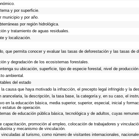
xonómico.
stema y por superficie.
r municipio y por año.
bterráneas por región hidrológica.
ación y tratamiento de aguas residuales.
te y localización.
do, que permita conocer y evaluar las tasas de deforestación y las tasas de d
ación y degradación de los ecosistemas forestales.
ntenga su ubicación, superficie, tipo de especie forestal, nivel de producción
to ambiental.
otables del estado
la causa que haya motivado la infracción, el precepto legal infringido y la des
 arancelaria, la descripción, la tasa base, la categoría y, en su caso, el inst
o en la educación básica, media superior, superior, especial, inicial y formac
 y estatus de operación.
sistemas de educación pública básica, tecnológica y de adultos, cuyas remune
e capacitación, promoción al empleo, colocación de trabajadores y vinculación
industria y mecanismo de vinculación.
vinculadas al turismo, como número de visitantes internacionales, nacionales,