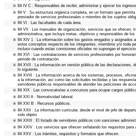
84 IV C : Responsables de recibir, administrar y ejercer los ingreso
84 V : Su estructura orgánica completa, en un formato que permita v
prestador de servicios profesionales o miembro de los sujetos obli
84 VI : Las facultades de cada área.
84 VII : Los manuales de organización, servicios que se ofrecen, 
administrativa, que incluya metas, objetivos y responsables de los 
84 XIV 1 : La información sobre los gastos erogados y asignados a 
estos conceptos respecto de los integrantes, miembros y/o toda p
incluso cuando estas comisiones oficiales no supongan el ejercici
84 XVI : Las contrataciones de servicios profesionales por honorari
periodo de contratación.
84 XVII : La información en versión pública de las declaraciones, de
lo siguiente.
84 XVIII : La información acerca de los sistemas, procesos, oficin
a la información, así como las solicitudes recibidas y las respuesta
servidores públicos responsables de atender las peticiones de acc
84 XIX : Las convocatorias a concursos para ocupar cargos públic
84 XXI A : Normatividad laboral.
84 XXI B : Recursos públicos.
84 XXII : La información curricular, desde el nivel de jefe de depar
sido objeto.
84 XXIII : El listado de servidores públicos con sanciones administr
84 XXIV : Los servicios que ofrecen señalando los requisitos para 
84 XXV : Los trámites, requisitos y formatos que ofrecen.