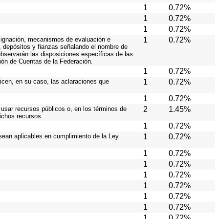
1
0.72%
1
0.72%
1
0.72%
 asignación, mecanismos de evaluación e
1
0.72%
s, depósitos y fianzas señalando el nombre de
 observarán las disposiciones específicas de las
ión de Cuentas de la Federación.
1
0.72%
licen, en su caso, las aclaraciones que
1
0.72%
1
0.72%
 usar recursos públicos o, en los términos de
2
1.45%
dichos recursos.
1
0.72%
sean aplicables en cumplimiento de la Ley
1
0.72%
1
0.72%
1
0.72%
1
0.72%
1
0.72%
1
0.72%
1
0.72%
1
0.72%