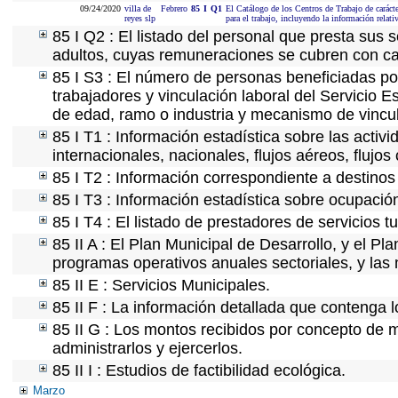
09/24/2020
villa de
Febrero
85
I
Q1
El Catálogo de los Centros de Trabajo de carácte
reyes slp
para el trabajo, incluyendo la información relati
85 I Q2 : El listado del personal que presta sus 
adultos, cuyas remuneraciones se cubren con car
85 I S3 : El número de personas beneficiadas po
trabajadores y vinculación laboral del Servicio E
de edad, ramo o industria y mecanismo de vincu
85 I T1 : Información estadística sobre las acti
internacionales, nacionales, flujos aéreos, flujos 
85 I T2 : Información correspondiente a destinos t
85 I T3 : Información estadística sobre ocupación
85 I T4 : El listado de prestadores de servicios 
85 II A : El Plan Municipal de Desarrollo, y el P
programas operativos anuales sectoriales, y las
85 II E : Servicios Municipales.
85 II F : La información detallada que contenga l
85 II G : Los montos recibidos por concepto de m
administrarlos y ejercerlos.
85 II I : Estudios de factibilidad ecológica.
Marzo