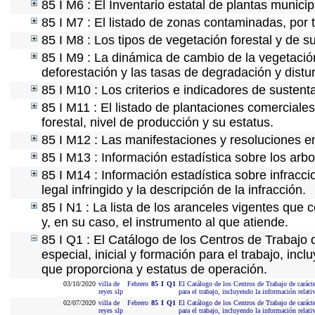
85 I M6 : El Inventario estatal de plantas munici
85 I M7 : El listado de zonas contaminadas, por 
85 I M8 : Los tipos de vegetación forestal y de s
85 I M9 : La dinámica de cambio de la vegetación
deforestación y las tasas de degradación y distur
85 I M10 : Los criterios e indicadores de sustent
85 I M11 : El listado de plantaciones comerciales
forestal, nivel de producción y su estatus.
85 I M12 : Las manifestaciones y resoluciones e
85 I M13 : Información estadística sobre los arbo
85 I M14 : Información estadística sobre infracci
legal infringido y la descripción de la infracción.
85 I N1 : La lista de los aranceles vigentes que c
y, en su caso, el instrumento al que atiende.
85 I Q1 : El Catálogo de los Centros de Trabajo 
especial, inicial y formación para el trabajo, incl
que proporciona y estatus de operación.
03/10/2020
villa de
Febrero
85
I
Q1
El Catálogo de los Centros de Trabajo de carácte
reyes slp
para el trabajo, incluyendo la información relati
02/07/2020
villa de
Febrero
85
I
Q1
El Catálogo de los Centros de Trabajo de carácte
reyes slp
para el trabajo, incluyendo la información relati