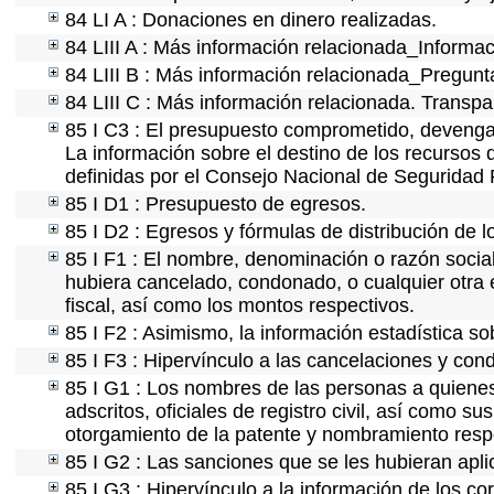
84 LI A : Donaciones en dinero realizadas.
84 LIII A : Más información relacionada_Informac
84 LIII B : Más información relacionada_Pregunt
84 LIII C : Más información relacionada. Transpa
85 I C3 : El presupuesto comprometido, devengad
La información sobre el destino de los recursos 
definidas por el Consejo Nacional de Seguridad 
85 I D1 : Presupuesto de egresos.
85 I D2 : Egresos y fórmulas de distribución de l
85 I F1 : El nombre, denominación o razón social 
hubiera cancelado, condonado, o cualquier otra e
fiscal, así como los montos respectivos.
85 I F2 : Asimismo, la información estadística so
85 I F3 : Hipervínculo a las cancelaciones y con
85 I G1 : Los nombres de las personas a quienes s
adscritos, oficiales de registro civil, así como s
otorgamiento de la patente y nombramiento resp
85 I G2 : Las sanciones que se les hubieran apli
85 I G3 : Hipervínculo a la información de los co