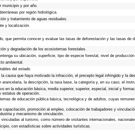
r municipio y por año.
bterráneas por región hidrológica.
ación y tratamiento de aguas residuales.
te y localización.
do, que permita conocer y evaluar las tasas de deforestación y las tasas de d
ación y degradación de los ecosistemas forestales.
ntenga su ubicación, superficie, tipo de especie forestal, nivel de producción
to ambiental.
otables del estado
la causa que haya motivado la infracción, el precepto legal infringido y la des
 arancelaria, la descripción, la tasa base, la categoría y, en su caso, el inst
o en la educación básica, media superior, superior, especial, inicial y formac
 y estatus de operación.
sistemas de educación pública básica, tecnológica y de adultos, cuyas remune
e capacitación, promoción al empleo, colocación de trabajadores y vinculación
industria y mecanismo de vinculación.
vinculadas al turismo, como número de visitantes internacionales, nacionales,
cipio, con estadísticas sobre actividades turísticas.