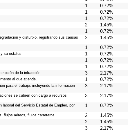
1
0.72%
1
0.72%
1
0.72%
2
1.45%
1
0.72%
egradación y disturbio, registrando sus causas
2
1.45%
1
0.72%
 y su estatus.
1
0.72%
1
0.72%
1
0.72%
cripción de la infracción.
3
2.17%
rumento al que atiende.
1
0.72%
ión para el trabajo, incluyendo la información
3
2.17%
raciones se cubren con cargo a recursos
3
2.17%
 laboral del Servicio Estatal de Empleo, por
1
0.72%
 flujos aéreos, flujos carreteros.
2
1.45%
2
1.45%
3
2.17%