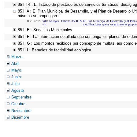
85 I T4 : El listado de prestadores de servicios turísticos, desagre
85 II A : El Plan Municipal de Desarrollo, y el Plan de Desarrollo 
mismos se propongan.
03/10/2020
villa de reyes
Febrero
85
II
A
El Plan Municipal de Desarrollo, y el Plan 
slp
modificaciones que a los mismos se propon
85 II E : Servicios Municipales.
85 II F : La información detallada que contenga los planes de ordena
85 II G : Los montos recibidos por concepto de multas, así como el 
85 II I : Estudios de factibilidad ecológica.
Marzo
Abril
Mayo
Junio
Julio
Agosto
Septiembre
Octubre
Noviembre
Diciembre