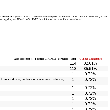
 referencia
, vigente a la fecha. Cabe mencionar que puede parecer un resultado mayor al 100%, esto, deriva
 fueron cargados, más NO así la CALIDAD de la información contenida en los mismos.
Area responsable
Formato LTAIPSLP
Formatos
Total
% Cump Cuantitativo
114
82.61%
118
85.51%
1
0.72%
ministrativos, reglas de operación, criterios,
1
0.72%
1
0.72%
1
0.72%
1
0.72%
1
0.72%
1
0.72%