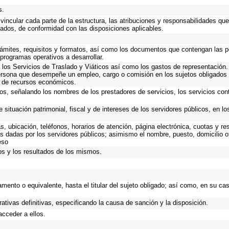
s.
incular cada parte de la estructura, las atribuciones y responsabilidades que
gados, de conformidad con las disposiciones aplicables.
trámites, requisitos y formatos, así como los documentos que contengan las 
programas operativos a desarrollar.
los Servicios de Traslado y Viáticos así como los gastos de representación. 
ersona que desempeñe un empleo, cargo o comisión en los sujetos obligados 
o de recursos económicos.
os, señalando los nombres de los prestadores de servicios, los servicios cont
 situación patrimonial, fiscal y de intereses de los servidores públicos, en l
as, ubicación, teléfonos, horarios de atención, página electrónica, cuotas y 
s dadas por los servidores públicos; asimismo el nombre, puesto, domicilio ofi
eso
os y los resultados de los mismos.
tamento o equivalente, hasta el titular del sujeto obligado; así como, en su c
ativas definitivas, especificando la causa de sanción y la disposición.
acceder a ellos.