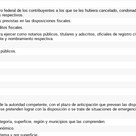
ro federal de los contribuyentes a los que se les hubiera cancelado, condonado
s respectivos.
 previstas en las disposiciones fiscales.
itos fiscales.
 ejercer como notarios públicos, titulares y adscritos, oficiales de registro c
nte y nombramiento respectiva.
 públicos.
 de la autoridad competente, con el plazo de anticipación que prevean las disp
se pretenden lograr con la disposición o se trate de situaciones de emergenc
tegoría, superficie, región y municipios que las comprenden.
xonómico.
stema y por superficie.