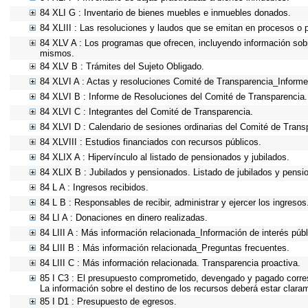
84 XLI G : Inventario de bienes muebles e inmuebles donados.
84 XLIII : Las resoluciones y laudos que se emitan en procesos o 
84 XLV A : Los programas que ofrecen, incluyendo información sobre
mismos.
84 XLV B : Trámites del Sujeto Obligado.
84 XLVI A : Actas y resoluciones Comité de Transparencia_Informe
84 XLVI B : Informe de Resoluciones del Comité de Transparencia.
84 XLVI C : Integrantes del Comité de Transparencia.
84 XLVI D : Calendario de sesiones ordinarias del Comité de Trans
84 XLVIII : Estudios financiados con recursos públicos.
84 XLIX A : Hipervínculo al listado de pensionados y jubilados.
84 XLIX B : Jubilados y pensionados. Listado de jubilados y pensi
84 L A : Ingresos recibidos.
84 L B : Responsables de recibir, administrar y ejercer los ingresos
84 LI A : Donaciones en dinero realizadas.
84 LIII A : Más información relacionada_Información de interés públ
84 LIII B : Más información relacionada_Preguntas frecuentes.
84 LIII C : Más información relacionada. Transparencia proactiva.
85 I C3 : El presupuesto comprometido, devengado y pagado corresp
La información sobre el destino de los recursos deberá estar clara
85 I D1 : Presupuesto de egresos.