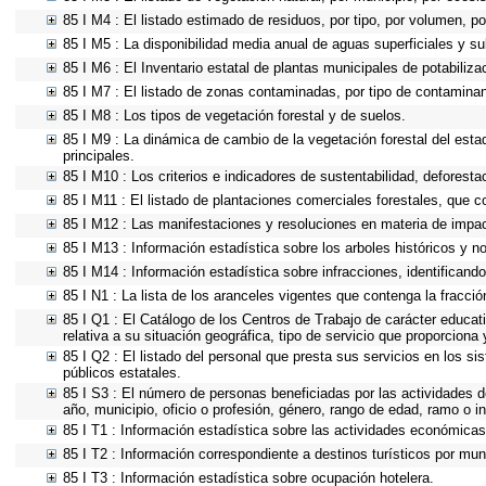
85 I M4 : El listado estimado de residuos, por tipo, por volumen, po
85 I M5 : La disponibilidad media anual de aguas superficiales y su
85 I M6 : El Inventario estatal de plantas municipales de potabiliz
85 I M7 : El listado de zonas contaminadas, por tipo de contaminan
85 I M8 : Los tipos de vegetación forestal y de suelos.
85 I M9 : La dinámica de cambio de la vegetación forestal del esta
principales.
85 I M10 : Los criterios e indicadores de sustentabilidad, deforest
85 I M11 : El listado de plantaciones comerciales forestales, que co
85 I M12 : Las manifestaciones y resoluciones en materia de impac
85 I M13 : Información estadística sobre los arboles históricos y n
85 I M14 : Información estadística sobre infracciones, identificando 
85 I N1 : La lista de los aranceles vigentes que contenga la fracción
85 I Q1 : El Catálogo de los Centros de Trabajo de carácter educativ
relativa a su situación geográfica, tipo de servicio que proporciona
85 I Q2 : El listado del personal que presta sus servicios en los 
públicos estatales.
85 I S3 : El número de personas beneficiadas por las actividades d
año, municipio, oficio o profesión, género, rango de edad, ramo o 
85 I T1 : Información estadística sobre las actividades económicas 
85 I T2 : Información correspondiente a destinos turísticos por muni
85 I T3 : Información estadística sobre ocupación hotelera.