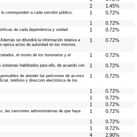
2
1.45%
 le corresponden a cada servidor público,
1
0.72%
1
0.72%
políticas de cada dependencia y unidad
1
0.72%
Además se difundirá la información relativa a
1
0.72%
o ejerza actos de autoridad en los mismos,
ratados, el monto de los honorarios y el
1
0.72%
os sistemas habilitados para ello, de acuerdo con
1
0.72%
responsables de atender las peticiones de acceso
1
0.72%
cial, teléfono y dirección electrónica de los
1
0.72%
1
0.72%
1
0.72%
aso, las sanciones administrativas de que haya
1
0.72%
1
0.72%
1
0.72%
4
2.90%