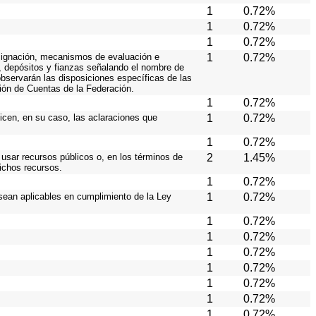
1
0.72%
1
0.72%
1
0.72%
 asignación, mecanismos de evaluación e
1
0.72%
s, depósitos y fianzas señalando el nombre de
 observarán las disposiciones específicas de las
ión de Cuentas de la Federación.
1
0.72%
licen, en su caso, las aclaraciones que
1
0.72%
1
0.72%
 usar recursos públicos o, en los términos de
2
1.45%
dichos recursos.
1
0.72%
sean aplicables en cumplimiento de la Ley
1
0.72%
1
0.72%
1
0.72%
1
0.72%
1
0.72%
1
0.72%
1
0.72%
1
0.72%