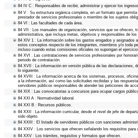
84 IV C : Responsables de recibir, administrar y ejercer los ingreso
84 V : Su estructura orgánica completa, en un formato que permita v
prestador de servicios profesionales o miembro de los sujetos obli
84 VI : Las facultades de cada área.
84 VII : Los manuales de organización, servicios que se ofrecen, 
administrativa, que incluya metas, objetivos y responsables de los 
84 XIV 1 : La información sobre los gastos erogados y asignados a 
estos conceptos respecto de los integrantes, miembros y/o toda p
incluso cuando estas comisiones oficiales no supongan el ejercici
84 XVI : Las contrataciones de servicios profesionales por honorari
periodo de contratación.
84 XVII : La información en versión pública de las declaraciones, de
lo siguiente.
84 XVIII : La información acerca de los sistemas, procesos, oficin
a la información, así como las solicitudes recibidas y las respuesta
servidores públicos responsables de atender las peticiones de acc
84 XIX : Las convocatorias a concursos para ocupar cargos públic
84 XXI A : Normatividad laboral.
84 XXI B : Recursos públicos.
84 XXII : La información curricular, desde el nivel de jefe de depar
sido objeto.
84 XXIII : El listado de servidores públicos con sanciones administr
84 XXIV : Los servicios que ofrecen señalando los requisitos para 
84 XXV : Los trámites, requisitos y formatos que ofrecen.