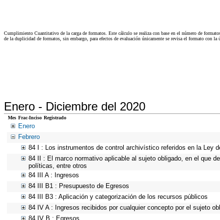
Cumplimiento Cuantitativo de la carga de formatos. Este cálculo se realiza con base en el número de formato
de la duplicidad de formatos, sin embargo, para efectos de evaluación únicamente se revisa el formato con l
Enero -
Diciembre del 2020
Mes
Frac-Inciso
Registrado
Enero
Febrero
84 I : Los instrumentos de control archivístico referidos en la Ley
84 II : El marco normativo aplicable al sujeto obligado, en el que d
políticas, entre otros
84 III A : Ingresos
84 III B1 : Presupuesto de Egresos
84 III B3 : Aplicación y categorización de los recursos públicos
84 IV A : Ingresos recibidos por cualquier concepto por el sujeto ob
84 IV B : Egresos.