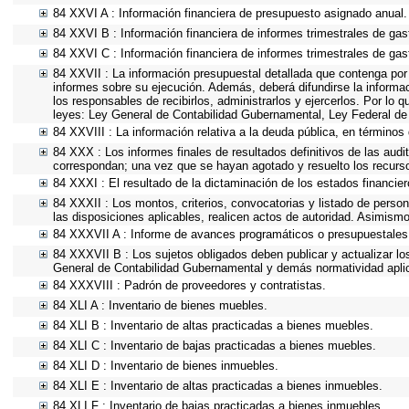
84 XXVI A : Información financiera de presupuesto asignado anual.
84 XXVI B : Información financiera de informes trimestrales de gas
84 XXVI C : Información financiera de informes trimestrales de gas
84 XXVII : La información presupuestal detallada que contenga por
informes sobre su ejecución. Además, deberá difundirse la informac
los responsables de recibirlos, administrarlos y ejercerlos. Por lo 
leyes: Ley General de Contabilidad Gubernamental, Ley Federal de
84 XXVIII : La información relativa a la deuda pública, en términos 
84 XXX : Los informes finales de resultados definitivos de las audi
correspondan; una vez que se hayan agotado y resuelto los recurs
84 XXXI : El resultado de la dictaminación de los estados financier
84 XXXII : Los montos, criterios, convocatorias y listado de person
las disposiciones aplicables, realicen actos de autoridad. Asimism
84 XXXVII A : Informe de avances programáticos o presupuestales,
84 XXXVII B : Los sujetos obligados deben publicar y actualizar l
General de Contabilidad Gubernamental y demás normatividad apli
84 XXXVIII : Padrón de proveedores y contratistas.
84 XLI A : Inventario de bienes muebles.
84 XLI B : Inventario de altas practicadas a bienes muebles.
84 XLI C : Inventario de bajas practicadas a bienes muebles.
84 XLI D : Inventario de bienes inmuebles.
84 XLI E : Inventario de altas practicadas a bienes inmuebles.
84 XLI F : Inventario de bajas practicadas a bienes inmuebles.