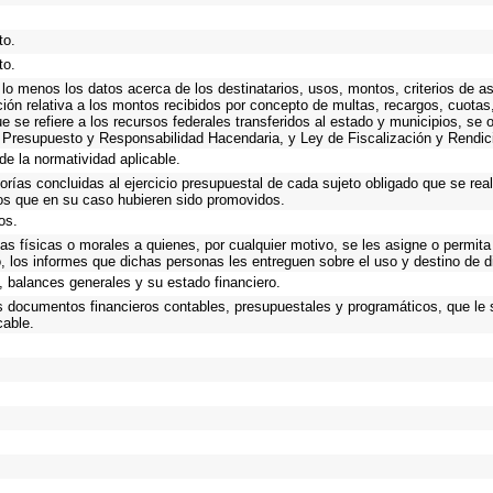
to.
to.
 lo menos los datos acerca de los destinatarios, usos, montos, criterios de
ión relativa a los montos recibidos por concepto de multas, recargos, cuota
que se refiere a los recursos federales transferidos al estado y municipios, se
 Presupuesto y Responsabilidad Hacendaria, y Ley de Fiscalización y Rendic
de la normatividad aplicable.
torías concluidas al ejercicio presupuestal de cada sujeto obligado que se rea
os que en su caso hubieren sido promovidos.
os.
as físicas o morales a quienes, por cualquier motivo, se les asigne o permita
o, los informes que dichas personas les entreguen sobre el uso y destino de 
 balances generales y su estado financiero.
os documentos financieros contables, presupuestales y programáticos, que le 
cable.