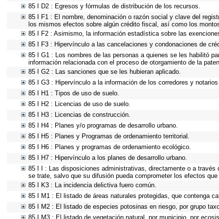
85 I D2 : Egresos y fórmulas de distribución de los recursos.
85 I F1 : El nombre, denominación o razón social y clave del regist
los mismos efectos sobre algún crédito fiscal, así como los monto
85 I F2 : Asimismo, la información estadística sobre las exenciones
85 I F3 : Hipervínculo a las cancelaciones y condonaciones de créd
85 I G1 : Los nombres de las personas a quienes se les habilitó para
información relacionada con el proceso de otorgamiento de la pate
85 I G2 : Las sanciones que se les hubieran aplicado.
85 I G3 : Hipervínculo a la información de los corredores y notarios
85 I H1 : Tipos de uso de suelo.
85 I H2 : Licencias de uso de suelo.
85 I H3 : Licencias de construcción.
85 I H4 : Planes y/o programas de desarrollo urbano.
85 I H5 : Planes y Programas de ordenamiento territorial.
85 I H6 : Planes y programas de ordenamiento ecológico.
85 I H7 : Hipervínculo a los planes de desarrollo urbano.
85 I I : Las disposiciones administrativas, directamente o a través
se trate, salvo que su difusión pueda comprometer los efectos que 
85 I K3 : La incidencia delictiva fuero común.
85 I M1 : El listado de áreas naturales protegidas, que contenga ca
85 I M2 : El listado de especies potosinas en riesgo, por grupo ta
85 I M3 : El listado de vegetación natural, por municipio, por ecosi