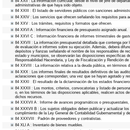
84 XXII : La información curricular, desde el nivel de jefe de depart
administrativas de que haya sido objeto.
84 XXIII : El listado de servidores públicos con sanciones administra
84 XXIV : Los servicios que ofrecen señalando los requisitos para a
84 XXV : Los trámites, requisitos y formatos que ofrecen.
84 XXVI A : Información financiera de presupuesto asignado anual.
84 XXVI C : Información financiera de informes trimestrales de gast
84 XXVII : La información presupuestal detallada que contenga por 
de evaluación e informes sobre su ejecución. Además, deberá difundi
depósitos y fianzas señalando el nombre de los responsables de recibi
estado y municipios, se observarán las disposiciones específicas d
Responsabilidad Hacendaria, y Ley de Fiscalización y Rendición de
84 XXVIII : La información relativa a la deuda pública, en términos d
84 XXX : Los informes finales de resultados definitivos de las audit
aclaraciones que correspondan; una vez que se hayan agotado y res
84 XXXI : El resultado de la dictaminación de los estados financiero
84 XXXII : Los montos, criterios, convocatorias y listado de persona
o, en los términos de las disposiciones aplicables, realicen actos 
dichos recursos.
84 XXXVII A : Informe de avances programáticos o presupuestales, 
84 XXXVII B : Los sujetos obligados deben publicar y actualizar lo
cumplimiento de la Ley General de Contabilidad Gubernamental y de
84 XXXVIII : Padrón de proveedores y contratistas.
84 XLI A : Inventario de bienes muebles.