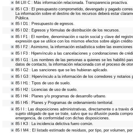
84 LIII C : Más información relacionada. Transparencia proactiva.
85 I C3 : El presupuesto comprometido, devengado y pagado correspo
La información sobre el destino de los recursos deberá estar claram
Pública.
85 I D1 : Presupuesto de egresos.
85 I D2 : Egresos y fórmulas de distribución de los recursos.
85 I F1 : El nombre, denominación o razón social y clave del registr
expresión que se utilice con los mismos efectos sobre algún crédito
85 I F2 : Asimismo, la información estadística sobre las exenciones 
85 I F3 : Hipervínculo a las cancelaciones y condonaciones de crédi
85 I G1 : Los nombres de las personas a quienes se les habilitó para 
datos de contacto, la información relacionada con el proceso de ot
85 I G2 : Las sanciones que se les hubieran aplicado.
85 I G3 : Hipervínculo a la información de los corredores y notarios 
85 I H1 : Tipos de uso de suelo.
85 I H2 : Licencias de uso de suelo.
85 I H4 : Planes y/o programas de desarrollo urbano.
85 I H5 : Planes y Programas de ordenamiento territorial.
85 I I : Las disposiciones administrativas, directamente o a través 
sujeto obligado de que se trate, salvo que su difusión pueda compro
emergencia, de conformidad con dichas disposiciones.
85 I K3 : La incidencia delictiva fuero común.
85 I M4 : El listado estimado de residuos, por tipo, por volumen, por