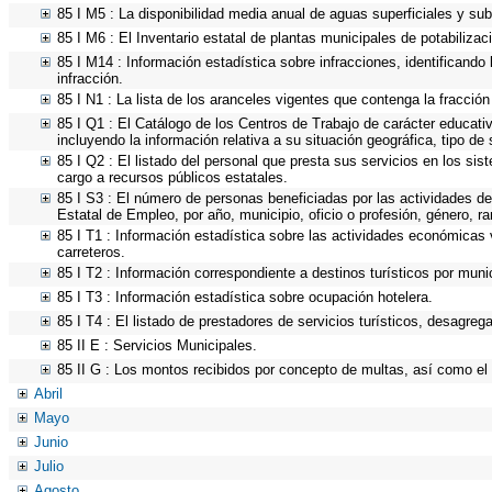
85 I M5 : La disponibilidad media anual de aguas superficiales y sub
85 I M6 : El Inventario estatal de plantas municipales de potabilizac
85 I M14 : Información estadística sobre infracciones, identificando 
infracción.
85 I N1 : La lista de los aranceles vigentes que contenga la fracción 
85 I Q1 : El Catálogo de los Centros de Trabajo de carácter educativo
incluyendo la información relativa a su situación geográfica, tipo de
85 I Q2 : El listado del personal que presta sus servicios en los s
cargo a recursos públicos estatales.
85 I S3 : El número de personas beneficiadas por las actividades de
Estatal de Empleo, por año, municipio, oficio o profesión, género, 
85 I T1 : Información estadística sobre las actividades económicas v
carreteros.
85 I T2 : Información correspondiente a destinos turísticos por munic
85 I T3 : Información estadística sobre ocupación hotelera.
85 I T4 : El listado de prestadores de servicios turísticos, desagreg
85 II E : Servicios Municipales.
85 II G : Los montos recibidos por concepto de multas, así como el n
Abril
Mayo
Junio
Julio
Agosto