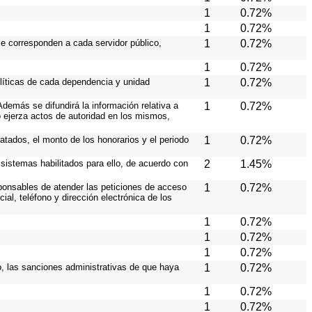
1
0.72%
1
0.72%
le corresponden a cada servidor público,
1
0.72%
1
0.72%
olíticas de cada dependencia y unidad
1
0.72%
demás se difundirá la información relativa a
1
0.72%
 ejerza actos de autoridad en los mismos,
atados, el monto de los honorarios y el periodo
1
0.72%
s sistemas habilitados para ello, de acuerdo con
2
1.45%
esponsables de atender las peticiones de acceso
1
0.72%
ial, teléfono y dirección electrónica de los
1
0.72%
1
0.72%
1
0.72%
so, las sanciones administrativas de que haya
1
0.72%
1
0.72%
1
0.72%