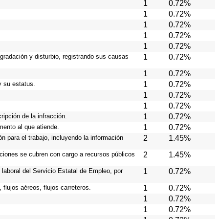
1
0.72%
1
0.72%
1
0.72%
1
0.72%
1
0.72%
gradación y disturbio, registrando sus causas
1
0.72%
1
0.72%
y su estatus.
1
0.72%
1
0.72%
1
0.72%
ripción de la infracción.
1
0.72%
umento al que atiende.
1
0.72%
ón para el trabajo, incluyendo la información
2
1.45%
aciones se cubren con cargo a recursos públicos
2
1.45%
laboral del Servicio Estatal de Empleo, por
1
0.72%
flujos aéreos, flujos carreteros.
1
0.72%
1
0.72%
1
0.72%