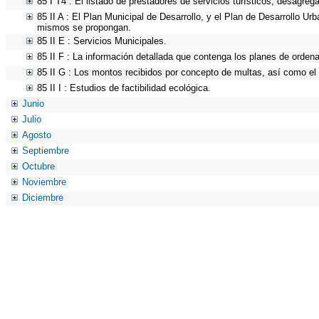
85 I T4 : El listado de prestadores de servicios turísticos, desagreg
85 II A : El Plan Municipal de Desarrollo, y el Plan de Desarrollo U
mismos se propongan.
85 II E : Servicios Municipales.
85 II F : La información detallada que contenga los planes de ordenam
85 II G : Los montos recibidos por concepto de multas, así como el n
85 II I : Estudios de factibilidad ecológica.
Junio
Julio
Agosto
Septiembre
Octubre
Noviembre
Diciembre