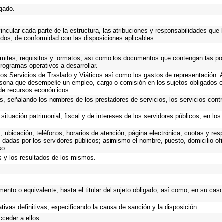
igado.
ncular cada parte de la estructura, las atribuciones y responsabilidades que 
ados, de conformidad con las disposiciones aplicables.
rámites, requisitos y formatos, así como los documentos que contengan las p
rogramas operativos a desarrollar.
os Servicios de Traslado y Viáticos así como los gastos de representación. A
rsona que desempeñe un empleo, cargo o comisión en los sujetos obligados o
 de recursos económicos.
s, señalando los nombres de los prestadores de servicios, los servicios contr
situación patrimonial, fiscal y de intereses de los servidores públicos, en lo
, ubicación, teléfonos, horarios de atención, página electrónica, cuotas y r
 dadas por los servidores públicos; asimismo el nombre, puesto, domicilio ofic
so
s y los resultados de los mismos.
amento o equivalente, hasta el titular del sujeto obligado; así como, en su ca
tivas definitivas, especificando la causa de sanción y la disposición.
cceder a ellos.