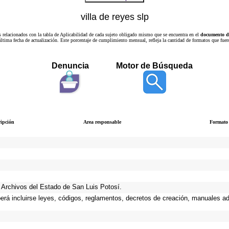
villa de reyes slp
s relacionados con la tabla de Aplicabilidad de cada sujeto obligado mismo que se encuentra en el
documento de
a última fecha de actualización. Este porcentaje de cumplimiento mensual, refleja la cantidad de formatos que
Denuncia
Motor de Búsqueda
ripción
Area responsable
Formato
de Archivos del Estado de San Luis Potosí.
berá incluirse leyes, códigos, reglamentos, decretos de creación, manuales adm