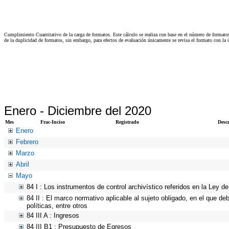
Cumplimiento Cuantitativo de la carga de formatos. Este cálculo se realiza con base en el número de formato
de la duplicidad de formatos, sin embargo, para efectos de evaluación únicamente se revisa el formato con l
Enero -
Diciembre del 2020
Mes
Frac-Inciso
Registrado
Desc
Enero
Febrero
Marzo
Abril
Mayo
84 I : Los instrumentos de control archivístico referidos en la Ley 
84 II : El marco normativo aplicable al sujeto obligado, en el que de
políticas, entre otros
84 III A : Ingresos
84 III B1 : Presupuesto de Egresos