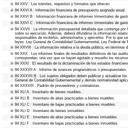
84 XXV : Los trámites, requisitos y formatos que ofrecen.
84 XXVI A : Información financiera de presupuesto asignado anual.
84 XXVI B : Información financiera de informes trimestrales de gast
84 XXVI C : Información financiera de informes trimestrales de gast
84 XXVII : La información presupuestal detallada que contenga por 
sobre su ejecución. Además, deberá difundirse la información relati
responsables de recibirlos, administrarlos y ejercerlos. Por lo que s
leyes: Ley General de Contabilidad Gubernamental, Ley Federal de 
84 XXVIII : La información relativa a la deuda pública, en términos d
84 XXX : Los informes finales de resultados definitivos de las audit
correspondan; una vez que se hayan agotado y resuelto los recurso
84 XXXI : El resultado de la dictaminación de los estados financiero
84 XXXVII A : Informe de avances programáticos o presupuestales, 
84 XXXVII B : Los sujetos obligados deben publicar y actualizar lo
General de Contabilidad Gubernamental y demás normatividad aplic
84 XXXVIII : Padrón de proveedores y contratistas.
84 XLI A : Inventario de bienes muebles.
84 XLI B : Inventario de altas practicadas a bienes muebles.
84 XLI C : Inventario de bajas practicadas a bienes muebles.
84 XLI D : Inventario de bienes inmuebles.
84 XLI E : Inventario de altas practicadas a bienes inmuebles.
84 XLI F : Inventario de bajas practicadas a bienes inmuebles.