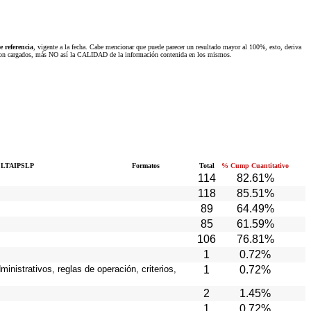
 referencia
, vigente a la fecha. Cabe mencionar que puede parecer un resultado mayor al 100%, esto, deriva
 fueron cargados, más NO así la CALIDAD de la información contenida en los mismos.
 LTAIPSLP
Formatos
Total
% Cump Cuantitativo
114
82.61%
118
85.51%
89
64.49%
85
61.59%
106
76.81%
1
0.72%
inistrativos, reglas de operación, criterios,
1
0.72%
2
1.45%
1
0.72%