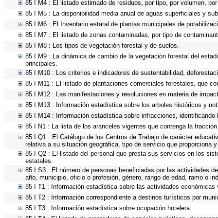
85 I M4 : El listado estimado de residuos, por tipo, por volumen, por
85 I M5 : La disponibilidad media anual de aguas superficiales y sub
85 I M6 : El Inventario estatal de plantas municipales de potabilizac
85 I M7 : El listado de zonas contaminadas, por tipo de contaminant
85 I M8 : Los tipos de vegetación forestal y de suelos.
85 I M9 : La dinámica de cambio de la vegetación forestal del estad
principales.
85 I M10 : Los criterios e indicadores de sustentabilidad, deforesta
85 I M11 : El listado de plantaciones comerciales forestales, que con
85 I M12 : Las manifestaciones y resoluciones en materia de impact
85 I M13 : Información estadística sobre los arboles históricos y no
85 I M14 : Información estadística sobre infracciones, identificando l
85 I N1 : La lista de los aranceles vigentes que contenga la fracción 
85 I Q1 : El Catálogo de los Centros de Trabajo de carácter educativo
relativa a su situación geográfica, tipo de servicio que proporciona 
85 I Q2 : El listado del personal que presta sus servicios en los s
estatales.
85 I S3 : El número de personas beneficiadas por las actividades de
año, municipio, oficio o profesión, género, rango de edad, ramo o i
85 I T1 : Información estadística sobre las actividades económicas v
85 I T2 : Información correspondiente a destinos turísticos por munic
85 I T3 : Información estadística sobre ocupación hotelera.