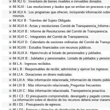
84 XLI G : Inventario de bienes muebles e inmuebles donados.
84 XLIII : Las resoluciones y laudos que se emitan en procesos o p
84 XLV A : Los programas que ofrecen, incluyendo información sobre 
mismos.
84 XLV B : Trámites del Sujeto Obligado.
84 XLVI A : Actas y resoluciones Comité de Transparencia_Informe 
84 XLVI B : Informe de Resoluciones del Comité de Transparencia.
84 XLVI C : Integrantes del Comité de Transparencia.
84 XLVI D : Calendario de sesiones ordinarias del Comité de Transp
84 XLVIII : Estudios financiados con recursos públicos.
84 XLIX A : Hipervínculo al listado de pensionados y jubilados.
84 XLIX B : Jubilados y pensionados. Listado de jubilados y pensio
84 L A : Ingresos recibidos.
84 L B : Responsables de recibir, administrar y ejercer los ingresos.
84 LI A : Donaciones en dinero realizadas.
84 LIII A : Más información relacionada_Información de interés públi
84 LIII B : Más información relacionada_Preguntas frecuentes.
84 LIII C : Más información relacionada. Transparencia proactiva.
85 I C3 : El presupuesto comprometido, devengado y pagado correspo
La información sobre el destino de los recursos deberá estar claram
85 I D1 : Presupuesto de egresos.
85 I D2 : Egresos y fórmulas de distribución de los recursos.