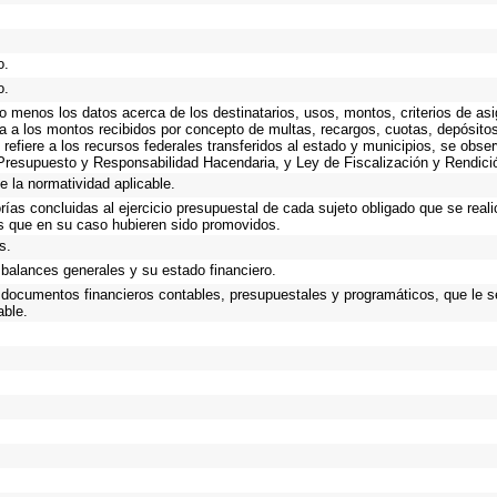
o.
o.
lo menos los datos acerca de los destinatarios, usos, montos, criterios de 
va a los montos recibidos por concepto de multas, recargos, cuotas, depósito
e refiere a los recursos federales transferidos al estado y municipios, se obse
Presupuesto y Responsabilidad Hacendaria, y Ley de Fiscalización y Rendici
e la normatividad aplicable.
orías concluidas al ejercicio presupuestal de cada sujeto obligado que se real
s que en su caso hubieren sido promovidos.
s.
balances generales y su estado financiero.
s documentos financieros contables, presupuestales y programáticos, que le s
able.