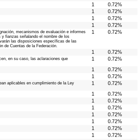
1
0.72%
1
0.72%
1
0.72%
1
0.72%
asignación, mecanismos de evaluación e informes
1
0.72%
s y fianzas señalando el nombre de los
rvarán las disposiciones específicas de las
ón de Cuentas de la Federación.
1
0.72%
icen, en su caso, las aclaraciones que
1
0.72%
1
0.72%
1
0.72%
ean aplicables en cumplimiento de la Ley
1
0.72%
1
0.72%
1
0.72%
1
0.72%
1
0.72%
1
0.72%
1
0.72%
1
0.72%