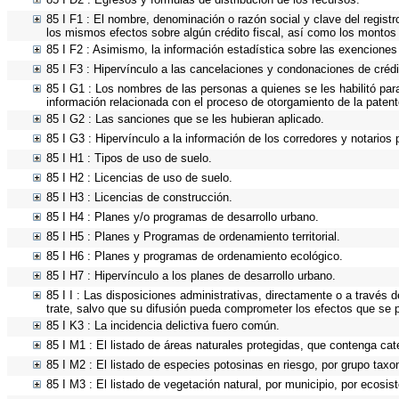
85 I F1 : El nombre, denominación o razón social y clave del registr
los mismos efectos sobre algún crédito fiscal, así como los montos
85 I F2 : Asimismo, la información estadística sobre las exenciones 
85 I F3 : Hipervínculo a las cancelaciones y condonaciones de crédi
85 I G1 : Los nombres de las personas a quienes se les habilitó para 
información relacionada con el proceso de otorgamiento de la paten
85 I G2 : Las sanciones que se les hubieran aplicado.
85 I G3 : Hipervínculo a la información de los corredores y notarios 
85 I H1 : Tipos de uso de suelo.
85 I H2 : Licencias de uso de suelo.
85 I H3 : Licencias de construcción.
85 I H4 : Planes y/o programas de desarrollo urbano.
85 I H5 : Planes y Programas de ordenamiento territorial.
85 I H6 : Planes y programas de ordenamiento ecológico.
85 I H7 : Hipervínculo a los planes de desarrollo urbano.
85 I I : Las disposiciones administrativas, directamente o a través 
trate, salvo que su difusión pueda comprometer los efectos que se p
85 I K3 : La incidencia delictiva fuero común.
85 I M1 : El listado de áreas naturales protegidas, que contenga cat
85 I M2 : El listado de especies potosinas en riesgo, por grupo tax
85 I M3 : El listado de vegetación natural, por municipio, por ecosis