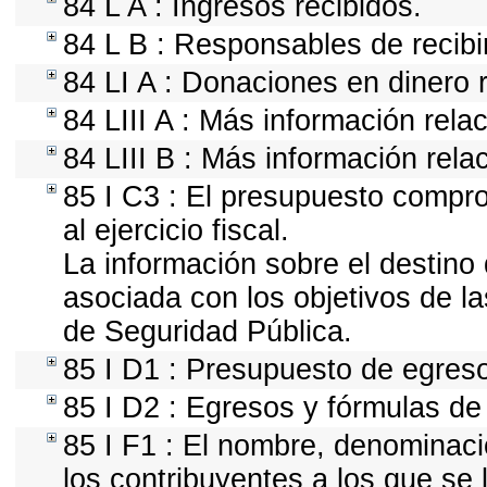
84 L A : Ingresos recibidos.
84 L B : Responsables de recibir
84 LI A : Donaciones en dinero 
84 LIII A : Más información rela
84 LIII B : Más información rel
85 I C3 : El presupuesto compr
al ejercicio fiscal.
La información sobre el destino
asociada con los objetivos de la
de Seguridad Pública.
85 I D1 : Presupuesto de egres
85 I D2 : Egresos y fórmulas de 
85 I F1 : El nombre, denominació
los contribuyentes a los que se