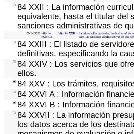
84 XXII : La información curricu
equivalente, hasta el titular del
sanciones administrativas de qu
09/14/2020
villa de
Julio
84
XXII
-
La información curricular, desde el nivel de je
reyes slp
caso, las sanciones administrativas de que hay
84 XXIII : El listado de servido
definitivas, especificando la ca
84 XXIV : Los servicios que ofr
ellos.
84 XXV : Los trámites, requisito
84 XXVI A : Información financi
84 XXVI B : Información financie
84 XXVII : La información presu
los datos acerca de los destinat
mecanismos de evaluación e in