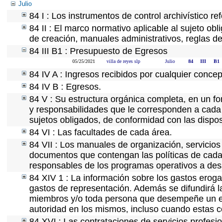
Julio
84 I : Los instrumentos de control archivístico r
84 II : El marco normativo aplicable al sujeto ob
de creación, manuales administrativos, reglas de o
84 III B1 : Presupuesto de Egresos
05/25/2021
villa de reyes slp
Julio
84
III
B1
84 IV A : Ingresos recibidos por cualquier concep
84 IV B : Egresos.
84 V : Su estructura orgánica completa, en un fo
y responsabilidades que le corresponden a cada 
sujetos obligados, de conformidad con las dispos
84 VI : Las facultades de cada área.
84 VII : Los manuales de organización, servicios 
documentos que contengan las políticas de cada 
responsables de los programas operativos a desa
84 XIV 1 : La información sobre los gastos eroga
gastos de representación. Además se difundirá la
miembros y/o toda persona que desempeñe un emp
autoridad en los mismos, incluso cuando estas c
84 XVI : Las contrataciones de servicios profes