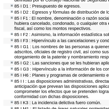
definidas por el Consejo Nacional de Seguridad 
85 I D1 : Presupuesto de egresos.
85 I D2 : Egresos y fórmulas de distribución de l
85 I F1 : El nombre, denominación o razón social 
hubiera cancelado, condonado, o cualquier otra e
fiscal, así como los montos respectivos.
85 I F2 : Asimismo, la información estadística so
85 I F3 : Hipervínculo a las cancelaciones y con
85 I G1 : Los nombres de las personas a quienes s
adscritos, oficiales de registro civil, así como s
otorgamiento de la patente y nombramiento resp
85 I G2 : Las sanciones que se les hubieran apli
85 I G3 : Hipervínculo a la información de los co
85 I H6 : Planes y programas de ordenamiento e
85 I I : Las disposiciones administrativas, direc
anticipación que prevean las disposiciones aplic
comprometer los efectos que se pretenden lograr
conformidad con dichas disposiciones.
85 I K3 : La incidencia delictiva fuero común.
85 I M1 : El listado de áreas naturales protegida