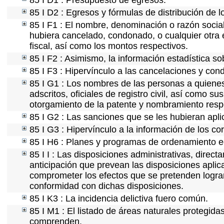
85 I D1 : Presupuesto de egresos.
85 I D2 : Egresos y fórmulas de distribución de l
85 I F1 : El nombre, denominación o razón social 
hubiera cancelado, condonado, o cualquier otra e
fiscal, así como los montos respectivos.
85 I F2 : Asimismo, la información estadística so
85 I F3 : Hipervínculo a las cancelaciones y con
85 I G1 : Los nombres de las personas a quienes s
adscritos, oficiales de registro civil, así como s
otorgamiento de la patente y nombramiento resp
85 I G2 : Las sanciones que se les hubieran apli
85 I G3 : Hipervínculo a la información de los co
85 I H6 : Planes y programas de ordenamiento e
85 I I : Las disposiciones administrativas, direc
anticipación que prevean las disposiciones aplic
comprometer los efectos que se pretenden lograr
conformidad con dichas disposiciones.
85 I K3 : La incidencia delictiva fuero común.
85 I M1 : El listado de áreas naturales protegida
comprenden.