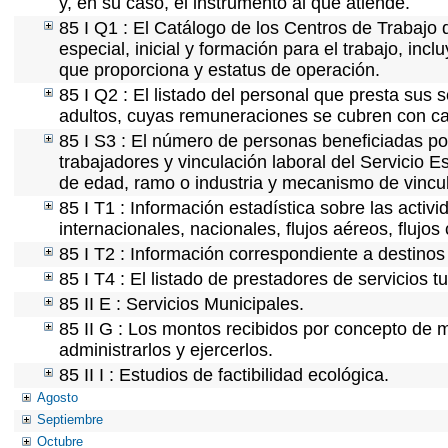
y, en su caso, el instrumento al que atiende.
85 I Q1 : El Catálogo de los Centros de Trabajo 
especial, inicial y formación para el trabajo, incl
que proporciona y estatus de operación.
85 I Q2 : El listado del personal que presta sus 
adultos, cuyas remuneraciones se cubren con car
85 I S3 : El número de personas beneficiadas po
trabajadores y vinculación laboral del Servicio E
de edad, ramo o industria y mecanismo de vincu
85 I T1 : Información estadística sobre las acti
internacionales, nacionales, flujos aéreos, flujos 
85 I T2 : Información correspondiente a destinos t
85 I T4 : El listado de prestadores de servicios 
85 II E : Servicios Municipales.
85 II G : Los montos recibidos por concepto de m
administrarlos y ejercerlos.
85 II I : Estudios de factibilidad ecológica.
Agosto
Septiembre
Octubre