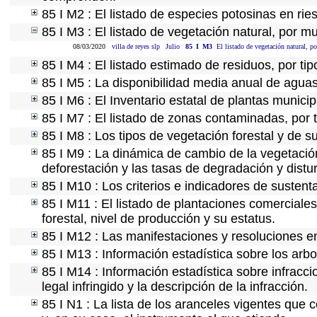
85 I M2 : El listado de especies potosinas en ri
85 I M3 : El listado de vegetación natural, por mu
08/03/2020
villa de reyes slp
Julio
85
I
M3
El listado de vegetación natural, p
85 I M4 : El listado estimado de residuos, por ti
85 I M5 : La disponibilidad media anual de aguas
85 I M6 : El Inventario estatal de plantas munici
85 I M7 : El listado de zonas contaminadas, por 
85 I M8 : Los tipos de vegetación forestal y de s
85 I M9 : La dinámica de cambio de la vegetación
deforestación y las tasas de degradación y distur
85 I M10 : Los criterios e indicadores de sustent
85 I M11 : El listado de plantaciones comerciales
forestal, nivel de producción y su estatus.
85 I M12 : Las manifestaciones y resoluciones e
85 I M13 : Información estadística sobre los arbo
85 I M14 : Información estadística sobre infracci
legal infringido y la descripción de la infracción.
85 I N1 : La lista de los aranceles vigentes que c