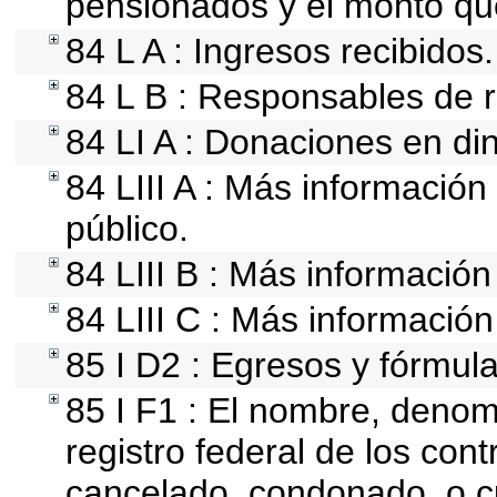
pensionados y el monto qu
84 L A : Ingresos recibidos.
84 L B : Responsables de re
84 LI A : Donaciones en din
84 LIII A : Más informació
público.
84 LIII B : Más informació
84 LIII C : Más información
85 I D2 : Egresos y fórmula
85 I F1 : El nombre, denomi
registro federal de los con
cancelado, condonado, o cu