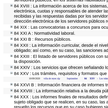
servidores públicos, en los sistemas habilitados 
84 XVIII : La información acerca de los sistemas,
electrónica, cuotas y responsables de atender la
recibidas y las respuestas dadas por los servidor
dirección electrónica de los servidores públicos
84 XIX : Las convocatorias a concursos para ocu
84 XXI A : Normatividad laboral.
84 XXI B : Recursos públicos.
84 XXII : La información curricular, desde el nive
obligado; así como, en su caso, las sanciones ad
84 XXIII : El listado de servidores públicos con 
la disposición.
84 XXIV : Los servicios que ofrecen señalando lo
84 XXV : Los trámites, requisitos y formatos que
10/09/2020
villa de reyes slp
Septiembre
84
XXV
-
Los trámi
84 XXVI B : Información financiera de informes t
84 XXVIII : La información relativa a la deuda pú
84 XXX : Los informes finales de resultados defin
sujeto obligado que se realicen, en su caso, la
resuelto los recursos que en su caso hubieren s