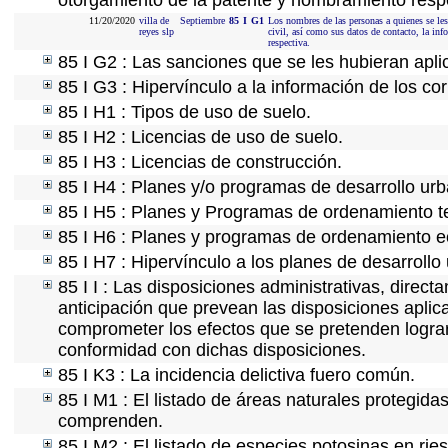
otorgamiento de la patente y nombramiento resp
11/20/2020
villa de
Septiembre
85
I
G1
Los nombres de las personas a quienes se les h
reyes slp
civil, así como sus datos de contacto, la in
respectiva.
85 I G2 : Las sanciones que se les hubieran apli
85 I G3 : Hipervínculo a la información de los co
85 I H1 : Tipos de uso de suelo.
85 I H2 : Licencias de uso de suelo.
85 I H3 : Licencias de construcción.
85 I H4 : Planes y/o programas de desarrollo ur
85 I H5 : Planes y Programas de ordenamiento ter
85 I H6 : Planes y programas de ordenamiento e
85 I H7 : Hipervínculo a los planes de desarrollo
85 I I : Las disposiciones administrativas, direc
anticipación que prevean las disposiciones aplica
comprometer los efectos que se pretenden lograr
conformidad con dichas disposiciones.
85 I K3 : La incidencia delictiva fuero común.
85 I M1 : El listado de áreas naturales protegida
comprenden.
85 I M2 : El listado de especies potosinas en ri