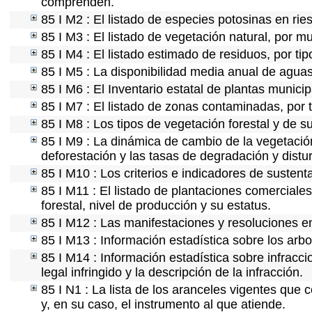
comprenden.
85 I M2 : El listado de especies potosinas en ri
85 I M3 : El listado de vegetación natural, por mu
85 I M4 : El listado estimado de residuos, por ti
85 I M5 : La disponibilidad media anual de aguas
85 I M6 : El Inventario estatal de plantas munici
85 I M7 : El listado de zonas contaminadas, por 
85 I M8 : Los tipos de vegetación forestal y de s
85 I M9 : La dinámica de cambio de la vegetación
deforestación y las tasas de degradación y distur
85 I M10 : Los criterios e indicadores de sustent
85 I M11 : El listado de plantaciones comerciales
forestal, nivel de producción y su estatus.
85 I M12 : Las manifestaciones y resoluciones e
85 I M13 : Información estadística sobre los arbo
85 I M14 : Información estadística sobre infracci
legal infringido y la descripción de la infracción.
85 I N1 : La lista de los aranceles vigentes que c
y, en su caso, el instrumento al que atiende.