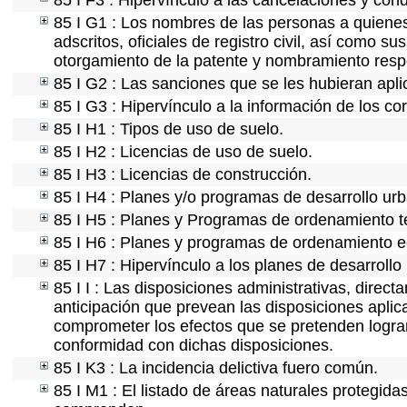
85 I F3 : Hipervínculo a las cancelaciones y con
85 I G1 : Los nombres de las personas a quienes s
adscritos, oficiales de registro civil, así como s
otorgamiento de la patente y nombramiento resp
85 I G2 : Las sanciones que se les hubieran apli
85 I G3 : Hipervínculo a la información de los co
85 I H1 : Tipos de uso de suelo.
85 I H2 : Licencias de uso de suelo.
85 I H3 : Licencias de construcción.
85 I H4 : Planes y/o programas de desarrollo ur
85 I H5 : Planes y Programas de ordenamiento ter
85 I H6 : Planes y programas de ordenamiento e
85 I H7 : Hipervínculo a los planes de desarrollo
85 I I : Las disposiciones administrativas, direc
anticipación que prevean las disposiciones aplic
comprometer los efectos que se pretenden lograr
conformidad con dichas disposiciones.
85 I K3 : La incidencia delictiva fuero común.
85 I M1 : El listado de áreas naturales protegida