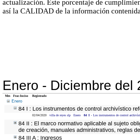
actualización. Este porcentaje de cumplimie
así la CALIDAD de la información contenida
Enero -
Diciembre del
Mes
Frac-Inciso
Registrado
Enero
84 I : Los instrumentos de control archivístico r
02/04/2020
villa de reyes slp
Enero
84
I
-
Los instrumentos de control archivíst
84 II : El marco normativo aplicable al sujeto ob
de creación, manuales administrativos, reglas de o
84 III A : Ingresos