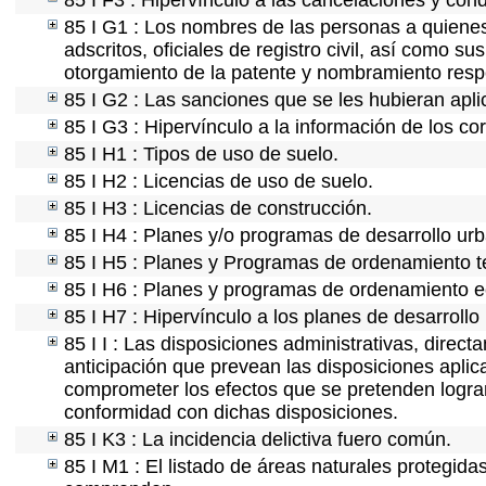
85 I F3 : Hipervínculo a las cancelaciones y con
85 I G1 : Los nombres de las personas a quienes s
adscritos, oficiales de registro civil, así como s
otorgamiento de la patente y nombramiento resp
85 I G2 : Las sanciones que se les hubieran apli
85 I G3 : Hipervínculo a la información de los co
85 I H1 : Tipos de uso de suelo.
85 I H2 : Licencias de uso de suelo.
85 I H3 : Licencias de construcción.
85 I H4 : Planes y/o programas de desarrollo ur
85 I H5 : Planes y Programas de ordenamiento ter
85 I H6 : Planes y programas de ordenamiento e
85 I H7 : Hipervínculo a los planes de desarrollo
85 I I : Las disposiciones administrativas, direc
anticipación que prevean las disposiciones aplic
comprometer los efectos que se pretenden lograr
conformidad con dichas disposiciones.
85 I K3 : La incidencia delictiva fuero común.
85 I M1 : El listado de áreas naturales protegida