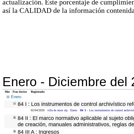
actualización. Este porcentaje de cumplimie
así la CALIDAD de la información contenida
Enero -
Diciembre del
Mes
Frac-Inciso
Registrado
Enero
84 I : Los instrumentos de control archivístico r
02/04/2020
villa de reyes slp
Enero
84
I
-
Los instrumentos de control archivíst
84 II : El marco normativo aplicable al sujeto ob
de creación, manuales administrativos, reglas de o
84 III A : Ingresos