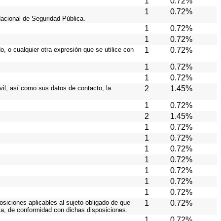
1
0.72%
1
0.72%
Nacional de Seguridad Pública.
1
0.72%
1
0.72%
, o cualquier otra expresión que se utilice con
1
0.72%
1
0.72%
1
0.72%
ivil, así como sus datos de contacto, la
2
1.45%
1
0.72%
2
1.45%
1
0.72%
1
0.72%
1
0.72%
1
0.72%
1
0.72%
1
0.72%
1
0.72%
osiciones aplicables al sujeto obligado de que
1
0.72%
ia, de conformidad con dichas disposiciones.
1
0.72%