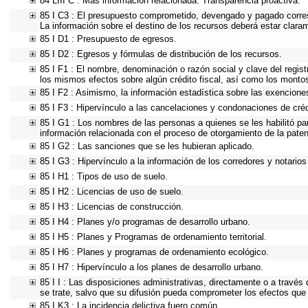
84 LIII C : Más información relacionada. Transparencia proactiva.
85 I C3 : El presupuesto comprometido, devengado y pagado corresp
La información sobre el destino de los recursos deberá estar clara
85 I D1 : Presupuesto de egresos.
85 I D2 : Egresos y fórmulas de distribución de los recursos.
85 I F1 : El nombre, denominación o razón social y clave del regist
los mismos efectos sobre algún crédito fiscal, así como los monto
85 I F2 : Asimismo, la información estadística sobre las exenciones
85 I F3 : Hipervínculo a las cancelaciones y condonaciones de créd
85 I G1 : Los nombres de las personas a quienes se les habilitó para
información relacionada con el proceso de otorgamiento de la pate
85 I G2 : Las sanciones que se les hubieran aplicado.
85 I G3 : Hipervínculo a la información de los corredores y notarios
85 I H1 : Tipos de uso de suelo.
85 I H2 : Licencias de uso de suelo.
85 I H3 : Licencias de construcción.
85 I H4 : Planes y/o programas de desarrollo urbano.
85 I H5 : Planes y Programas de ordenamiento territorial.
85 I H6 : Planes y programas de ordenamiento ecológico.
85 I H7 : Hipervínculo a los planes de desarrollo urbano.
85 I I : Las disposiciones administrativas, directamente o a través
se trate, salvo que su difusión pueda comprometer los efectos que 
85 I K3 : La incidencia delictiva fuero común.