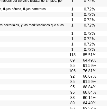
 laboral del Servicio Estatal de Empleo, por
1
0.72%
 flujos aéreos, flujos carreteros.
1
0.72%
1
0.72%
1
0.72%
es sectoriales, y las modificaciones que a los
1
0.72%
1
0.72%
1
0.72%
1
0.72%
1
0.72%
118
85.51%
89
64.49%
85
61.59%
106
76.81%
92
66.67%
85
61.59%
95
68.84%
95
68.84%
83
60.14%
89
64.49%
86
62.32%