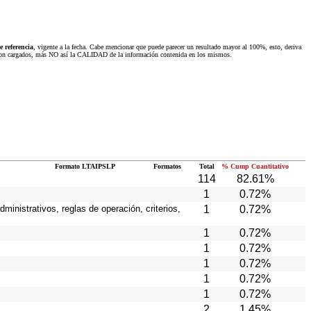
 referencia
, vigente a la fecha. Cabe mencionar que puede parecer un resultado mayor al 100%, esto, deriva
 fueron cargados, más NO así la CALIDAD de la información contenida en los mismos.
Formato LTAIPSLP
Formatos
Total
% Cump Cuantitativo
114
82.61%
1
0.72%
ministrativos, reglas de operación, criterios,
1
0.72%
1
0.72%
1
0.72%
1
0.72%
1
0.72%
1
0.72%
2
1.45%