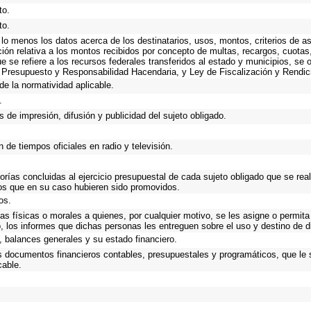
to.
to.
 lo menos los datos acerca de los destinatarios, usos, montos, criterios de
ión relativa a los montos recibidos por concepto de multas, recargos, cuota
que se refiere a los recursos federales transferidos al estado y municipios, se
 Presupuesto y Responsabilidad Hacendaria, y Ley de Fiscalización y Rendic
de la normatividad aplicable.
.
 de impresión, difusión y publicidad del sujeto obligado.
 de tiempos oficiales en radio y televisión.
torías concluidas al ejercicio presupuestal de cada sujeto obligado que se rea
os que en su caso hubieren sido promovidos.
os.
as físicas o morales a quienes, por cualquier motivo, se les asigne o permita
o, los informes que dichas personas les entreguen sobre el uso y destino de 
 balances generales y su estado financiero.
os documentos financieros contables, presupuestales y programáticos, que le 
cable.