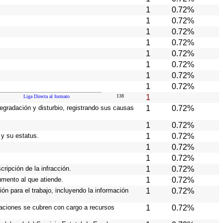
1
0.72%
1
0.72%
1
0.72%
1
0.72%
1
0.72%
1
0.72%
1
0.72%
1
0.72%
138
1
Liga Directa al formato
egradación y disturbio, registrando sus causas
1
0.72%
1
0.72%
 y su estatus.
1
0.72%
1
0.72%
1
0.72%
cripción de la infracción.
1
0.72%
rumento al que atiende.
1
0.72%
ión para el trabajo, incluyendo la información
1
0.72%
raciones se cubren con cargo a recursos
1
0.72%