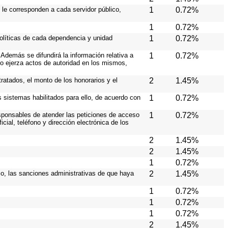
 le corresponden a cada servidor público,
1
0.72%
1
0.72%
políticas de cada dependencia y unidad
1
0.72%
Además se difundirá la información relativa a
1
0.72%
o ejerza actos de autoridad en los mismos,
ratados, el monto de los honorarios y el
2
1.45%
os sistemas habilitados para ello, de acuerdo con
1
0.72%
responsables de atender las peticiones de acceso
1
0.72%
cial, teléfono y dirección electrónica de los
2
1.45%
2
1.45%
1
0.72%
aso, las sanciones administrativas de que haya
2
1.45%
1
0.72%
1
0.72%
1
0.72%
2
1.45%