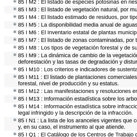
85 I M2 : El listado de especies potosinas en ri
85 I M3 : El listado de vegetación natural, por mu
85 I M4 : El listado estimado de residuos, por ti
85 I M5 : La disponibilidad media anual de aguas
85 I M6 : El Inventario estatal de plantas munici
85 I M7 : El listado de zonas contaminadas, por 
85 I M8 : Los tipos de vegetación forestal y de s
85 I M9 : La dinámica de cambio de la vegetación
deforestación y las tasas de degradación y distur
85 I M10 : Los criterios e indicadores de sustent
85 I M11 : El listado de plantaciones comerciales
forestal, nivel de producción y su estatus.
85 I M12 : Las manifestaciones y resoluciones e
85 I M13 : Información estadística sobre los arbo
85 I M14 : Información estadística sobre infracci
legal infringido y la descripción de la infracción.
85 I N1 : La lista de los aranceles vigentes que c
y, en su caso, el instrumento al que atiende.
85 I Q1 : El Catálogo de los Centros de Trabajo 