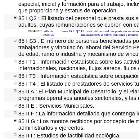
especial, inicial y formación para el trabajo, incl
que proporciona y estatus de operación.
85 I Q2 : El listado del personal que presta sus 
adultos, cuyas remuneraciones se cubren con car
09/24/2020
villa de
Enero
85
I
Q2
El listado del personal que presta sus servicio
reyes slp
remuneraciones se cubren con cargo a recursos 
85 I S3 : El número de personas beneficiadas po
trabajadores y vinculación laboral del Servicio E
de edad, ramo o industria y mecanismo de vincu
85 I T1 : Información estadística sobre las acti
internacionales, nacionales, flujos aéreos, flujos 
85 I T3 : Información estadística sobre ocupación
85 I T4 : El listado de prestadores de servicios 
85 II A : El Plan Municipal de Desarrollo, y el P
programas operativos anuales sectoriales, y las
85 II E : Servicios Municipales.
85 II F : La información detallada que contenga l
85 II G : Los montos recibidos por concepto de m
administrarlos y ejercerlos.
85 II I : Estudios de factibilidad ecológica.