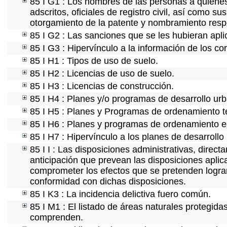
85 I G1 : Los nombres de las personas a quienes s
adscritos, oficiales de registro civil, así como s
otorgamiento de la patente y nombramiento resp
85 I G2 : Las sanciones que se les hubieran apli
85 I G3 : Hipervínculo a la información de los co
85 I H1 : Tipos de uso de suelo.
85 I H2 : Licencias de uso de suelo.
85 I H3 : Licencias de construcción.
85 I H4 : Planes y/o programas de desarrollo ur
85 I H5 : Planes y Programas de ordenamiento ter
85 I H6 : Planes y programas de ordenamiento e
85 I H7 : Hipervínculo a los planes de desarrollo
85 I I : Las disposiciones administrativas, direc
anticipación que prevean las disposiciones aplic
comprometer los efectos que se pretenden lograr
conformidad con dichas disposiciones.
85 I K3 : La incidencia delictiva fuero común.
85 I M1 : El listado de áreas naturales protegida
comprenden.