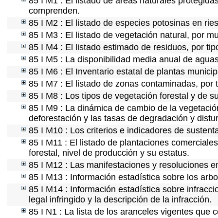
85 I M1 : El listado de áreas naturales protegida
comprenden.
85 I M2 : El listado de especies potosinas en ri
85 I M3 : El listado de vegetación natural, por mu
85 I M4 : El listado estimado de residuos, por ti
85 I M5 : La disponibilidad media anual de aguas
85 I M6 : El Inventario estatal de plantas munici
85 I M7 : El listado de zonas contaminadas, por 
85 I M8 : Los tipos de vegetación forestal y de s
85 I M9 : La dinámica de cambio de la vegetación
deforestación y las tasas de degradación y distur
85 I M10 : Los criterios e indicadores de sustent
85 I M11 : El listado de plantaciones comerciales
forestal, nivel de producción y su estatus.
85 I M12 : Las manifestaciones y resoluciones e
85 I M13 : Información estadística sobre los arbo
85 I M14 : Información estadística sobre infracci
legal infringido y la descripción de la infracción.
85 I N1 : La lista de los aranceles vigentes que c