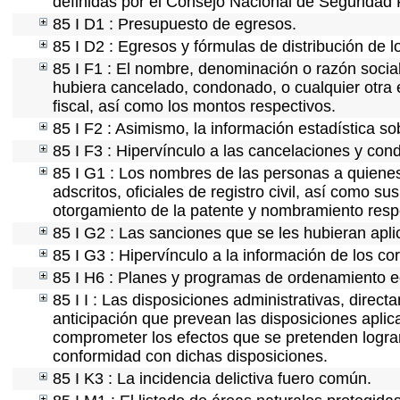
definidas por el Consejo Nacional de Seguridad 
85 I D1 : Presupuesto de egresos.
85 I D2 : Egresos y fórmulas de distribución de l
85 I F1 : El nombre, denominación o razón social 
hubiera cancelado, condonado, o cualquier otra e
fiscal, así como los montos respectivos.
85 I F2 : Asimismo, la información estadística so
85 I F3 : Hipervínculo a las cancelaciones y con
85 I G1 : Los nombres de las personas a quienes s
adscritos, oficiales de registro civil, así como s
otorgamiento de la patente y nombramiento resp
85 I G2 : Las sanciones que se les hubieran apli
85 I G3 : Hipervínculo a la información de los co
85 I H6 : Planes y programas de ordenamiento e
85 I I : Las disposiciones administrativas, direc
anticipación que prevean las disposiciones aplic
comprometer los efectos que se pretenden lograr
conformidad con dichas disposiciones.
85 I K3 : La incidencia delictiva fuero común.