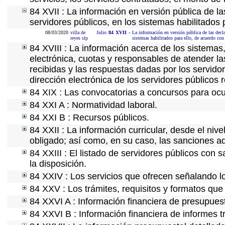
84 XVII : La información en versión pública de las
servidores públicos, en los sistemas habilitados 
08/03/2020
villa de
Julio
84
XVII
-
La información en versión pública de las declar
reyes slp
sistemas habilitados para ello, de acuerdo con 
84 XVIII : La información acerca de los sistemas,
electrónica, cuotas y responsables de atender la
recibidas y las respuestas dadas por los servidor
dirección electrónica de los servidores públicos
84 XIX : Las convocatorias a concursos para ocu
84 XXI A : Normatividad laboral.
84 XXI B : Recursos públicos.
84 XXII : La información curricular, desde el nive
obligado; así como, en su caso, las sanciones ad
84 XXIII : El listado de servidores públicos con 
la disposición.
84 XXIV : Los servicios que ofrecen señalando lo
84 XXV : Los trámites, requisitos y formatos que
84 XXVI A : Información financiera de presupues
84 XXVI B : Información financiera de informes t