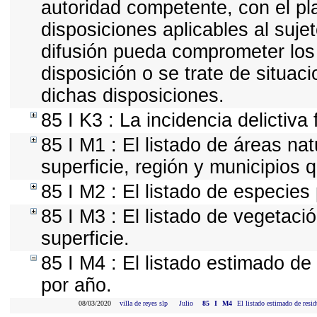
autoridad competente, con el pl
disposiciones aplicables al suje
difusión pueda comprometer los 
disposición o se trate de situa
dichas disposiciones.
85 I K3 : La incidencia delictiv
85 I M1 : El listado de áreas na
superficie, región y municipios
85 I M2 : El listado de especies
85 I M3 : El listado de vegetaci
superficie.
85 I M4 : El listado estimado de
por año.
08/03/2020
villa de reyes slp
Julio
85
I
M4
El listado estimado de resi