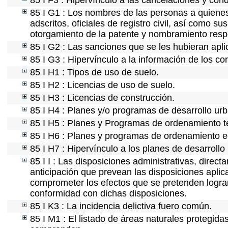
85 I F3 : Hipervínculo a las cancelaciones y con
85 I G1 : Los nombres de las personas a quienes s
adscritos, oficiales de registro civil, así como s
otorgamiento de la patente y nombramiento resp
85 I G2 : Las sanciones que se les hubieran apli
85 I G3 : Hipervínculo a la información de los co
85 I H1 : Tipos de uso de suelo.
85 I H2 : Licencias de uso de suelo.
85 I H3 : Licencias de construcción.
85 I H4 : Planes y/o programas de desarrollo ur
85 I H5 : Planes y Programas de ordenamiento ter
85 I H6 : Planes y programas de ordenamiento e
85 I H7 : Hipervínculo a los planes de desarrollo
85 I I : Las disposiciones administrativas, direc
anticipación que prevean las disposiciones aplic
comprometer los efectos que se pretenden lograr
conformidad con dichas disposiciones.
85 I K3 : La incidencia delictiva fuero común.
85 I M1 : El listado de áreas naturales protegida