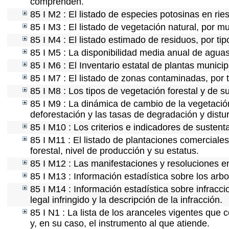
comprenden.
85 I M2 : El listado de especies potosinas en ri
85 I M3 : El listado de vegetación natural, por mu
85 I M4 : El listado estimado de residuos, por ti
85 I M5 : La disponibilidad media anual de aguas
85 I M6 : El Inventario estatal de plantas munici
85 I M7 : El listado de zonas contaminadas, por 
85 I M8 : Los tipos de vegetación forestal y de s
85 I M9 : La dinámica de cambio de la vegetación
deforestación y las tasas de degradación y distur
85 I M10 : Los criterios e indicadores de sustent
85 I M11 : El listado de plantaciones comerciales
forestal, nivel de producción y su estatus.
85 I M12 : Las manifestaciones y resoluciones e
85 I M13 : Información estadística sobre los arbo
85 I M14 : Información estadística sobre infracci
legal infringido y la descripción de la infracción.
85 I N1 : La lista de los aranceles vigentes que c
y, en su caso, el instrumento al que atiende.