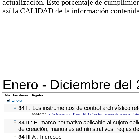
actualización. Este porcentaje de cumplimie
así la CALIDAD de la información contenida
Enero -
Diciembre del
Mes
Frac-Inciso
Registrado
Enero
84 I : Los instrumentos de control archivístico r
02/04/2020
villa de reyes slp
Enero
84
I
-
Los instrumentos de control archivíst
84 II : El marco normativo aplicable al sujeto ob
de creación, manuales administrativos, reglas de o
84 III A : Ingresos