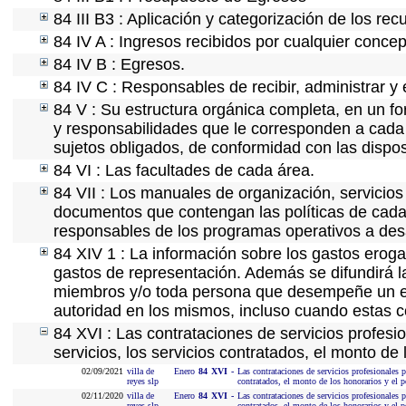
84 III B3 : Aplicación y categorización de los rec
84 IV A : Ingresos recibidos por cualquier concep
84 IV B : Egresos.
84 IV C : Responsables de recibir, administrar y 
84 V : Su estructura orgánica completa, en un fo
y responsabilidades que le corresponden a cada 
sujetos obligados, de conformidad con las dispos
84 VI : Las facultades de cada área.
84 VII : Los manuales de organización, servicios 
documentos que contengan las políticas de cada 
responsables de los programas operativos a desa
84 XIV 1 : La información sobre los gastos eroga
gastos de representación. Además se difundirá la
miembros y/o toda persona que desempeñe un emp
autoridad en los mismos, incluso cuando estas c
84 XVI : Las contrataciones de servicios profes
servicios, los servicios contratados, el monto de 
02/09/2021
villa de
Enero
84
XVI
-
Las contrataciones de servicios profesionales 
reyes slp
contratados, el monto de los honorarios y el p
02/11/2020
villa de
Enero
84
XVI
-
Las contrataciones de servicios profesionales 
reyes slp
contratados, el monto de los honorarios y el p