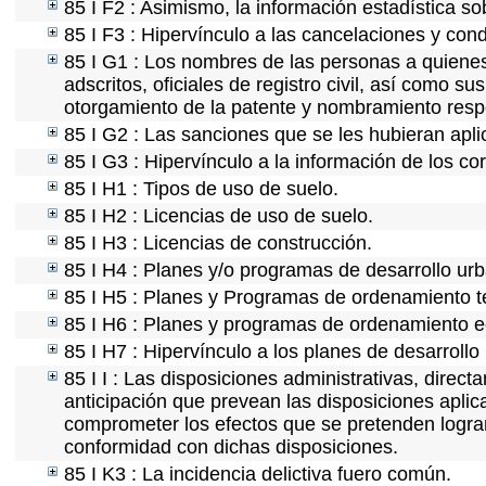
85 I F2 : Asimismo, la información estadística so
85 I F3 : Hipervínculo a las cancelaciones y con
85 I G1 : Los nombres de las personas a quienes s
adscritos, oficiales de registro civil, así como s
otorgamiento de la patente y nombramiento resp
85 I G2 : Las sanciones que se les hubieran apli
85 I G3 : Hipervínculo a la información de los co
85 I H1 : Tipos de uso de suelo.
85 I H2 : Licencias de uso de suelo.
85 I H3 : Licencias de construcción.
85 I H4 : Planes y/o programas de desarrollo ur
85 I H5 : Planes y Programas de ordenamiento ter
85 I H6 : Planes y programas de ordenamiento e
85 I H7 : Hipervínculo a los planes de desarrollo
85 I I : Las disposiciones administrativas, direc
anticipación que prevean las disposiciones aplic
comprometer los efectos que se pretenden lograr
conformidad con dichas disposiciones.
85 I K3 : La incidencia delictiva fuero común.