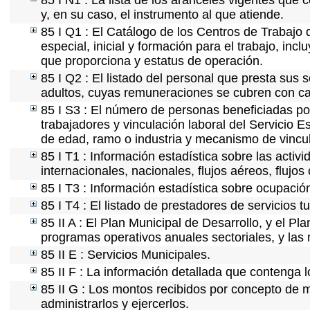
85 I N1 : La lista de los aranceles vigentes que c
y, en su caso, el instrumento al que atiende.
85 I Q1 : El Catálogo de los Centros de Trabajo 
especial, inicial y formación para el trabajo, incl
que proporciona y estatus de operación.
85 I Q2 : El listado del personal que presta sus 
adultos, cuyas remuneraciones se cubren con car
85 I S3 : El número de personas beneficiadas po
trabajadores y vinculación laboral del Servicio E
de edad, ramo o industria y mecanismo de vincu
85 I T1 : Información estadística sobre las acti
internacionales, nacionales, flujos aéreos, flujos 
85 I T3 : Información estadística sobre ocupación
85 I T4 : El listado de prestadores de servicios 
85 II A : El Plan Municipal de Desarrollo, y el P
programas operativos anuales sectoriales, y las
85 II E : Servicios Municipales.
85 II F : La información detallada que contenga l
85 II G : Los montos recibidos por concepto de m
administrarlos y ejercerlos.