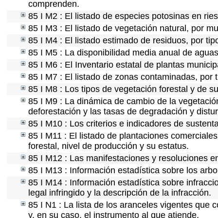
comprenden.
85 I M2 : El listado de especies potosinas en ri
85 I M3 : El listado de vegetación natural, por mu
85 I M4 : El listado estimado de residuos, por ti
85 I M5 : La disponibilidad media anual de aguas 
85 I M6 : El Inventario estatal de plantas munici
85 I M7 : El listado de zonas contaminadas, por t
85 I M8 : Los tipos de vegetación forestal y de su
85 I M9 : La dinámica de cambio de la vegetación
deforestación y las tasas de degradación y distur
85 I M10 : Los criterios e indicadores de sustent
85 I M11 : El listado de plantaciones comerciales
forestal, nivel de producción y su estatus.
85 I M12 : Las manifestaciones y resoluciones e
85 I M13 : Información estadística sobre los arbo
85 I M14 : Información estadística sobre infracci
legal infringido y la descripción de la infracción.
85 I N1 : La lista de los aranceles vigentes que c
y, en su caso, el instrumento al que atiende.